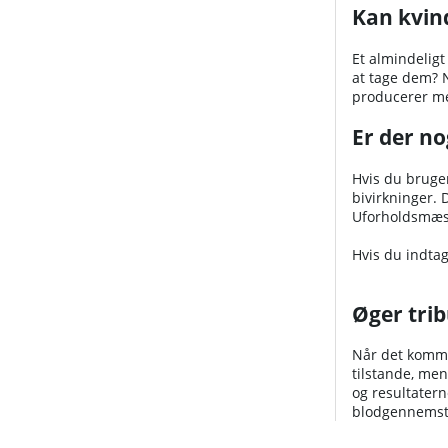
Kan kvind
Et almindeligt
at tage dem? N
producerer me
Er der no
Hvis du bruge
bivirkninger. 
Uforholdsmæss
Hvis du indta
Øger trib
Når det kommer
tilstande, men
og resultatern
blodgennemstr