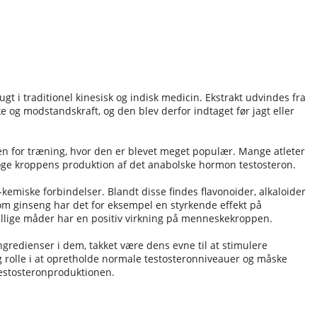
gt i traditionel kinesisk og indisk medicin. Ekstrakt udvindes fra
e og modstandskraft, og den blev derfor indtaget før jagt eller
nden for træning, hvor den er blevet meget populær. Mange atleter
t øge kroppens produktion af det anabolske hormon testosteron.
-kemiske forbindelser. Blandt disse findes flavonoider, alkaloider
m ginseng har det for eksempel en styrkende effekt på
skellige måder har en positiv virkning på menneskekroppen.
gredienser i dem, takket være dens evne til at stimulere
 rolle i at opretholde normale testosteronniveauer og måske
testosteronproduktionen.