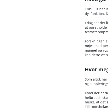
Tribulus har l
dysfunktion. D
I dag ser det l
at opretholde
testosteronpr
Forskningen er
nøjes med pers
mangel på rose
kan dette være
Hvor meg
Som altid, når
og supplering
Hvad der er de
helbredstilsta
huske, at det 
Tillskottsbolag