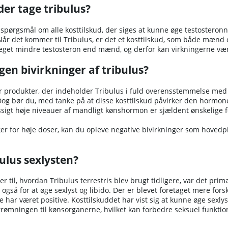
er tage tribulus?
 spørgsmål om alle kosttilskud, der siges at kunne øge testosteronn
år det kommer til Tribulus, er det et kosttilskud, som både mænd og
get mindre testosteron end mænd, og derfor kan virkningerne v
gen bivirkninger af tribulus?
r produkter, der indeholder Tribulus i fuld overensstemmelse med
Dog bør du, med tanke på at disse kosttilskud påvirker den hormone
igt høje niveauer af mandligt kønshormon er sjældent ønskelige fo
ger for høje doser, kan du opleve negative bivirkninger som hove
ulus sexlysten?
 til, hvordan Tribulus terrestris blev brugt tidligere, var det pr
 også for at øge sexlyst og libido. Der er blevet foretaget mere f
e har været positive. Kosttilskuddet har vist sig at kunne øge sexl
ømningen til kønsorganerne, hvilket kan forbedre seksuel funktio