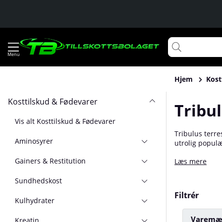
Hjem
Kost
Kosttilskud & Fødevarer
Tribu
Vis alt Kosttilskud & Fødevarer
Tribulus terre
Aminosyrer
utrolig populæ
bruges også f
Gainers & Restitution
Læs mere
både af mænd o
Sundhedskost
Filtrér
Kulhydrater
Varemæ
Kreatin