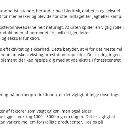
 sundhedstilstande, herunder højt blodtryk, diabetes og seksuel
t for mennesker og blev derfor ofte indtaget før jagt eller kamp.
osteronniveauerne helt naturligt. At urten spiller en vigtig rolle i
oduktionen af hormonet LH, hvilket igen letter
 og seksuel funktion.
 effektivitet og sikkerhed. Dette betyder, at vi for det meste må
ksempel muskelvækst og præstationskapacitet. Der er dog ingen
pplement, der kan hjælpe dig med at yde ekstra i fitnesscentret,
rkning på hormonproduktionen, er det vigtigt at følge doserings-
ger af faktorer som vægt og køn, men også alder,
e ligger omkring 1000 - 3000 mg om dagen. Det er vigtigt at
 kan variere mellem forskellige producenter. Hos os på