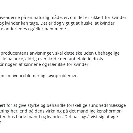
iveauerne på en naturlig måde, er, om det er sikkert for kvinder
 kvinder kan tage. Det er dog vigtigt at huske, at kvinder
ære anderledes og/eller hæmmede.
 producentens anvisninger, skal dette ske uden ubehagelige
lle balance, aldrig overskride den anbefalede dosis.
r nogen af kønnene og især ikke for kvinder.
dpine, maveproblemer og søvnproblemer.
imært for at give styrke og behandle forskellige sundhedsmæssige
orskning her, end på dens virkning på det mandlige kønshormon,
ysten hos både mænd og kvinder. Det har også vist sig at øge
n.