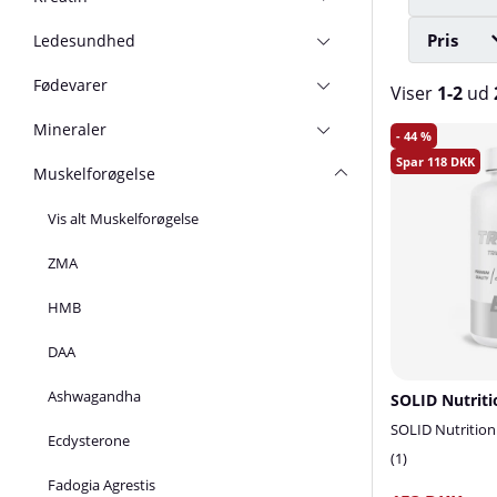
Pris
Ledesundhed
Fødevarer
Viser
1-2
ud
Mineraler
Produkter
44
118
Muskelforøgelse
Vis alt Muskelforøgelse
ZMA
HMB
DAA
Ashwagandha
SOLID Nutrition
Ecdysterone
1
Fadogia Agrestis