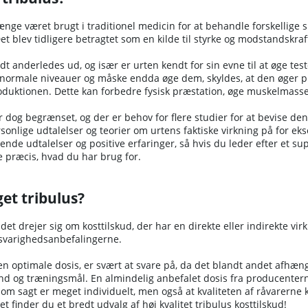
ænge været brugt i traditionel medicin for at behandle forskellige
et blev tidligere betragtet som en kilde til styrke og modstandskraf
idt anderledes ud, og især er urten kendt for sin evne til at øge test
 normale niveauer og måske endda øge dem, skyldes, at den øger pr
oduktionen. Dette kan forbedre fysisk præstation, øge muskelmasse
 dog begrænset, og der er behov for flere studier for at bevise dens
onlige udtalelser og teorier om urtens faktiske virkning på for e
nde udtalelser og positive erfaringer, så hvis du leder efter et su
 præcis, hvad du har brug for.
et tribulus?
 det drejer sig om kosttilskud, der har en direkte eller indirekte vi
svarighedsanbefalingerne.
n optimale dosis, er svært at svare på, da det blandt andet afhæn
nd og træningsmål. En almindelig anbefalet dosis fra producentern
som sagt er meget individuelt, men også at kvaliteten af råvarerne
et finder du et bredt udvalg af høj kvalitet tribulus kosttilskud!