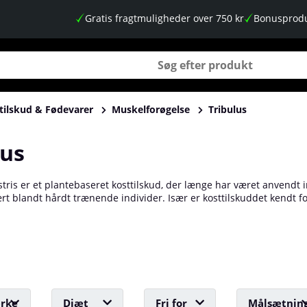
Gratis fragtmuligheder over 750 kr
Bonusprodu
tilskud & Fødevarer
Muskelforøgelse
Tribulus
lus
stris er et plantebaseret kosttilskud, der længe har været anvendt 
rt blandt hårdt trænende individer. Især er kosttilskuddet kendt fo
or at øge seksuel funktion og libido. De sundhedsfremmende egens
g kvinder. Hos os på Tillskottsbolaget finder du et bredt udvalg a
rke
Diæt
Fri for
Målsætnin