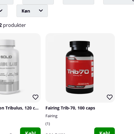
Køn
2
produkter
SOLID Nutrition Tribulus, 120 caps
Fairing Trib-70, 100 caps
Fairing
1
Køb!
Køb!