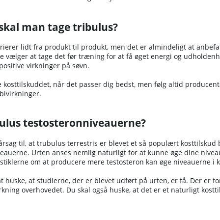
skal man tage tribulus?
ierer lidt fra produkt til produkt, men det er almindeligt at anbefal
e vælger at tage det før træning for at få øget energi og udholden
 positive virkninger på søvn.
 kosttilskuddet, når det passer dig bedst, men følg altid producent
 bivirkninger.
bulus testosteronniveauerne?
sag til, at trubulus terrestris er blevet et så populært kosttilskud
eauerne. Urten anses nemlig naturligt for at kunne øge dine niveau
testiklerne om at producere mere testosteron kan øge niveauerne i 
 at huske, at studierne, der er blevet udført på urten, er få. Der er 
rkning overhovedet. Du skal også huske, at det er et naturligt kos