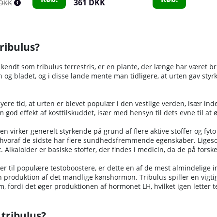
361 DKK
 DKK
ribulus?
 kendt som tribulus terrestris, er en plante, der længe har været bru
og bladet, og i disse lande mente man tidligere, at urten gav styrk
 nyere tid, at urten er blevet populær i den vestlige verden, især i
 god effekt af kosttilskuddet, især med hensyn til dets evne til a
en virker generelt styrkende på grund af flere aktive stoffer og fyto
 hvoraf de sidste har flere sundhedsfremmende egenskaber. Ligeso
 Alkaloider er basiske stoffer, der findes i medicin, da de på for
 til populære testoboostere, er dette en af de mest almindelige in
 produktion af det mandlige kønshormon. Tribulus spiller en vigtig
 fordi det øger produktionen af hormonet LH, hvilket igen letter 
tribulus?