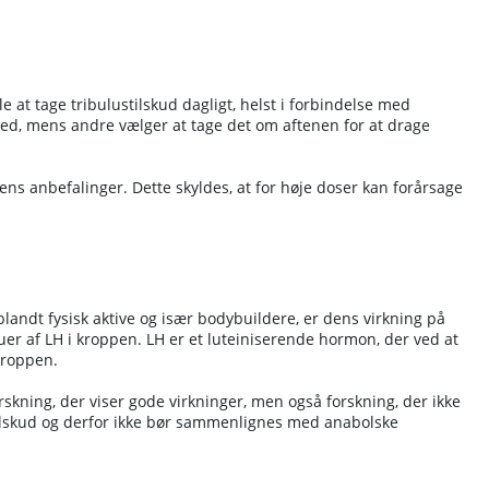
e at tage tribulustilskud dagligt, helst i forbindelse med
hed, mens andre vælger at tage det om aftenen for at drage
ens anbefalinger. Dette skyldes, at for høje doser kan forårsage
 blandt fysisk aktive og især bodybuildere, er dens virkning på
er af LH i kroppen. LH er et luteiniserende hormon, der ved at
kroppen.
forskning, der viser gode virkninger, men også forskning, der ikke
ttilskud og derfor ikke bør sammenlignes med anabolske