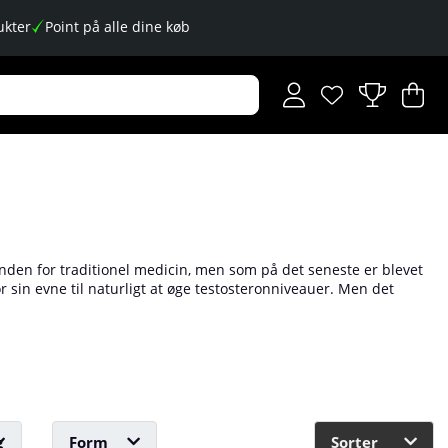
kter
Point på alle dine køb
Ønskeliste
Antal på ønskese
.
I
An
.
inden for traditionel medicin, men som på det seneste er blevet
r sin evne til naturligt at øge testosteronniveauer. Men det
kaber er mange, og det er ekstra populært, da det kan indtages
f kosttilskud med tribulus!
g
Form
Sorter