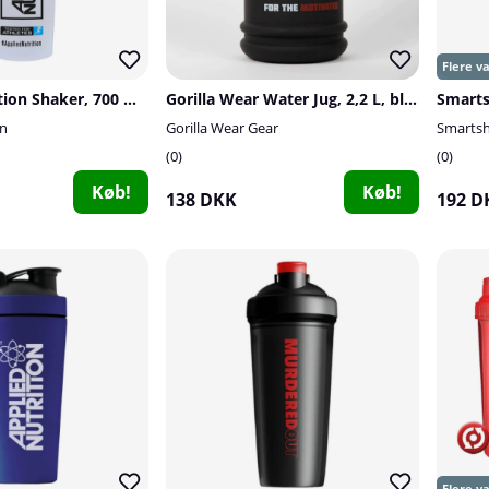
Applied Nutrition Shaker, 700 ml, blue/clear
Gorilla Wear Water Jug, 2,2 L, black
on
Gorilla Wear Gear
Smarts
0
0
Køb!
Køb!
138 DKK
192 D