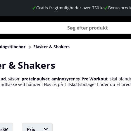
Gratis fragtmuligheder over 750 kr
Bonusprodu
ingstilbehør
Flasker & Shakers
er & Shakers
kud
, såsom
proteinpulver
,
aminosyrer
og
Pre Workout
, skal bland
andflaske ved hånden! Hos os på Tillskottsbolaget finder du et bre
ndt andet vores egne Tillskottsbolaget shakers i forskellige farv
ers, der holder både varme og kolde drikke.
rke
Pris