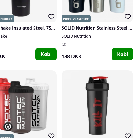
Smartshake Insulated Steel, 750 ml
SOLID Nutrition Stainless Steel Shaker, 500 ml
hake
SOLID Nutrition
0
Køb!
Køb!
KK
138 DKK