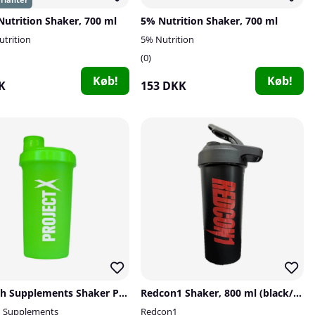
 Nutrition Shaker, 700 ml
5% Nutrition Shaker, 700 ml
utrition
5% Nutrition
0
Køb!
Køb!
K
153 DKK
Swedish Supplements Shaker Project X, 700 ml
Redcon1 Shaker, 800 ml (black/red)
h Supplements
Redcon1