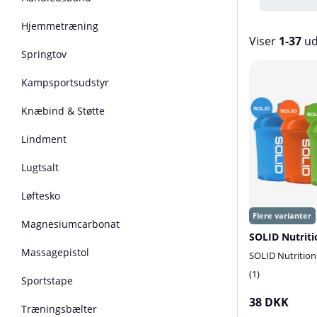
Hjemmetræning
Viser
1-37
u
Springtov
Produkter
Kampsportsudstyr
Knæbind & Støtte
Lindment
Lugtsalt
Løftesko
Magnesiumcarbonat
Massagepistol
SOLID Nutrition
1
Sportstape
38 DKK
Træningsbælter