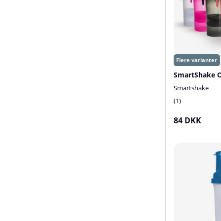
SmartShake O
Smartshake
1
84 DKK