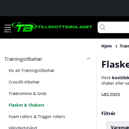
Hjem
Træn
Træningstilbehør
Flask
Vis alt Træningstilbehør
Flere
kosttils
Crossfit-tilbehør
shaker eller v
finder du bla
Trækremme & Greb
Læs mere
og metal-shak
Flasker & Shakers
Filtrér
Foam rollers & Trigger rollers
Varemæ
Håndledsbånd