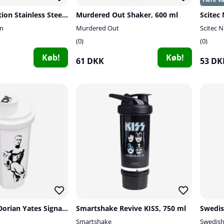
Applied Nutrition Stainless Steel Shaker, 750 ml (Blue)
Murdered Out Shaker, 600 ml
Scitec
on
Murdered Out
Scitec N
0
0
Køb!
Køb!
61 DKK
53 DK
DY Nutrition Dorian Yates Signature Shaker, 700 ml
Smartshake Revive KISS, 750 ml
Smartshake
Swedis