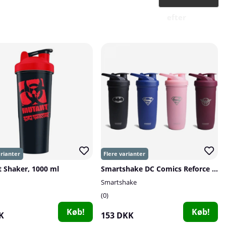
efter
 Shaker, 1000 ml
Smartshake DC Comics Reforce Stainless Steel, 900 ml
Smartshake
0
Køb!
Køb!
K
153 DKK