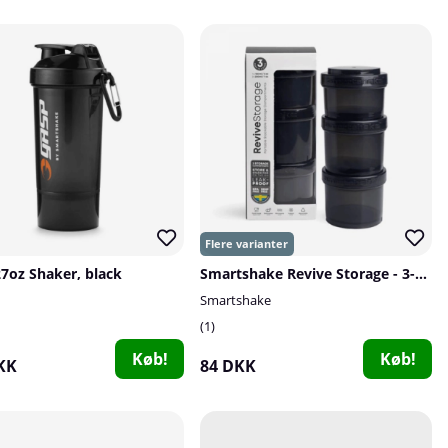
7oz Shaker, black
Smartshake Revive Storage - 3-pack
Smartshake
1
Køb!
Køb!
KK
84 DKK