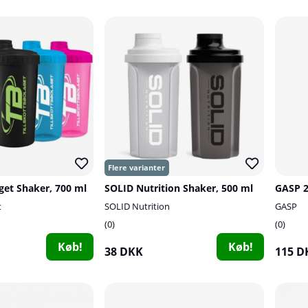
aget Shaker, 700 ml
SOLID Nutrition Shaker, 500 ml
GASP 2
t
SOLID Nutrition
GASP
0
0
Køb!
Køb!
38 DKK
115 D