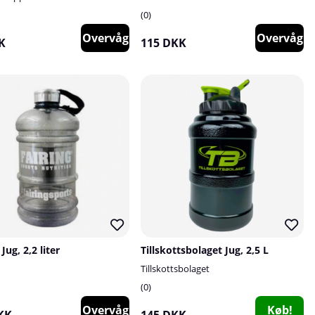
0
Overvåg
Overvåg
K
115 DKK
 Jug, 2,2 liter
Tillskottsbolaget Jug, 2,5 L
Tillskottsbolaget
0
Overvåg
Køb!
KK
145 DKK