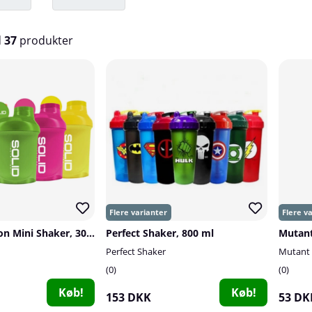
d
37
produkter
SOLID Nutrition Mini Shaker, 300 ml
Perfect Shaker, 800 ml
Mutant
Perfect Shaker
Mutant
0
0
Køb!
Køb!
153 DKK
53 DK