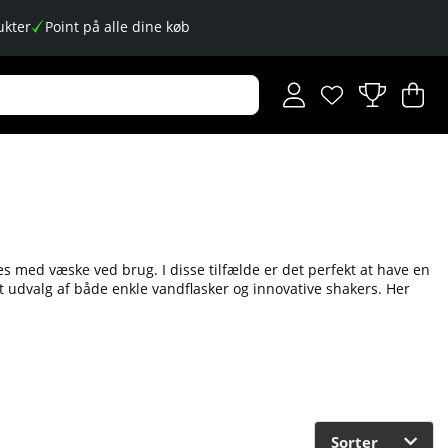
kter
Point på alle dine køb
Ønskeliste
Antal på ønskese
.
I
An
.
es med væske ved brug. I disse tilfælde er det perfekt at have en
dt udvalg af både enkle vandflasker og innovative shakers. Her
er, Smartshakes smarte shakers med opbevaringsbeholder i bunden
Sorter