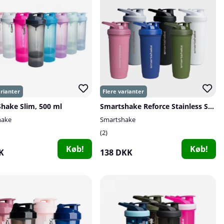
hake Slim, 500 ml
Smartshake Reforce Stainless Steel, 900 ml
hake
Smartshake
2
Køb!
Køb!
K
138 DKK