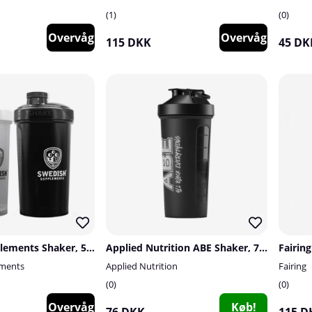
1
0
Overvåg
Overvåg
115 DKK
45 DK
Swedish Supplements Shaker, 550 ml
Applied Nutrition ABE Shaker, 750 ml
Fairing
ements
Applied Nutrition
Fairing
0
0
Overvåg
Køb!
76 DKK
115 D