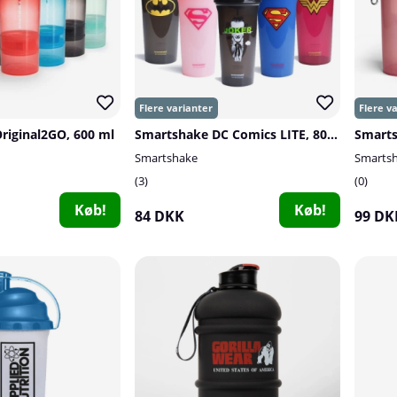
riginal2GO, 600 ml
Smartshake DC Comics LITE, 800 ml
Smarts
Smartshake
Smarts
3
0
Køb!
Køb!
84 DKK
99 DK