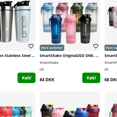
SOLID Nutrition Stainless Steel Shaker, 750 ml
SmartShake Original2GO ONE, 800 ml
SmartS
Smartshake
Smarts
3
5
Køb!
Køb!
84 DKK
68 DK