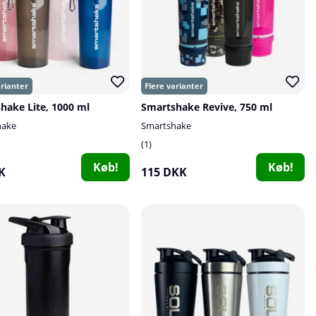
hake Lite, 1000 ml
Smartshake Revive, 750 ml
hake
Smartshake
1
Køb!
Køb!
K
115 DKK