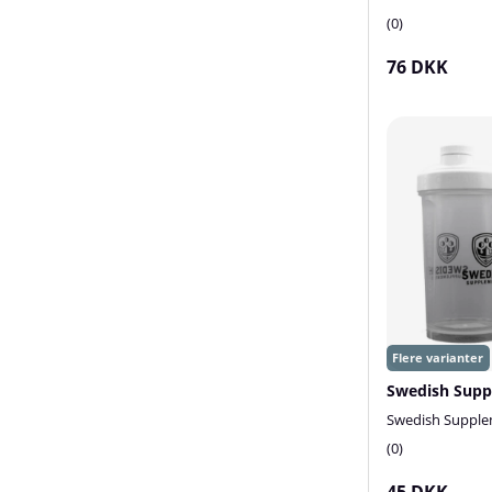
0
76 DKK
Swedish Suppl
0
45 DKK