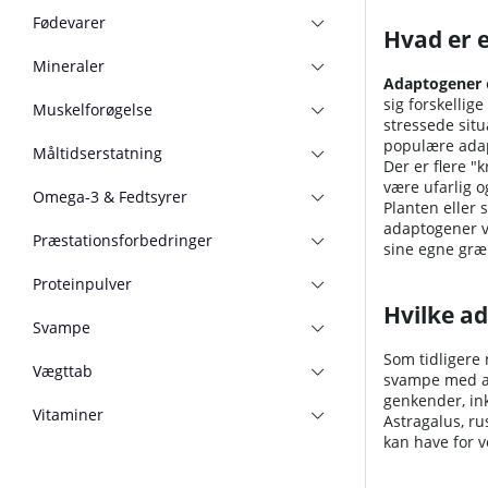
Fødevarer
Hvad er 
Mineraler
Adaptogener
sig forskellig
Muskelforøgelse
stressede situ
populære adap
Måltidserstatning
Der er flere "
være ufarlig o
Omega-3 & Fedtsyrer
Planten eller 
adaptogener v
Præstationsforbedringer
sine egne græ
Proteinpulver
Hvilke a
Svampe
Som tidligere 
Vægttab
svampe med ad
genkender, in
Vitaminer
Astragalus, ru
kan have for v