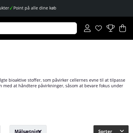
kter
Point på alle dine køb
Ønskeliste
Antal på ønskese
.
I
An
.
e bioaktive stoffer, som påvirker cellernes evne til at tilpasse
pen med at håndtere påvirkninger, såsom at bevare fokus under
r" kommer fra det engelske ord "adapt," som betyder at tilpasse
 Hos os på Tillskottsbolaget finder du adskillige forskellige
Målsætning
Sorter