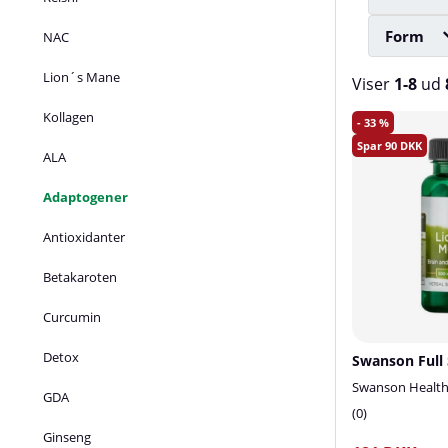
Form
NAC
Lion´s Mane
Viser
1-8
ud
Kollagen
Produkter
33
90
ALA
Adaptogener
Antioxidanter
Betakaroten
Curcumin
Detox
Swanson Health
GDA
0
Ginseng