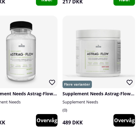
KK
217 DKK
Supplement Needs Astrag-Flow, 240 caps
Supplement Needs Astrag-Flow, 30 serv.
ment Needs
Supplement Needs
0
Overvåg
Overvåg
KK
489 DKK