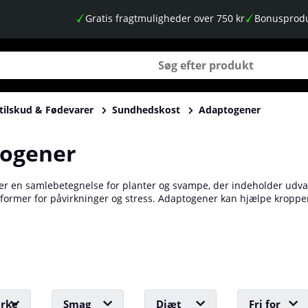
Gratis fragtmuligheder over 750 kr
Bonusprodu
tilskud & Fødevarer
Sundhedskost
Adaptogener
ogener
er en samlebetegnelse for planter og svampe, der indeholder udvalgt
ge former for påvirkninger og stress. Adaptogener kan hjælpe krop
tuationer eller mindske følelsen af udmattelse. Navnet "adaptogene
ulære adaptogener inkluderer Ashwagandha, Schisandra og Rosenrod!
rke
Smag
Diæt
Fri for