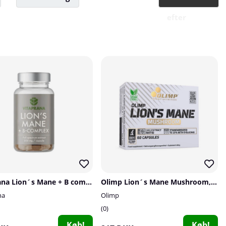
efter
Vitaprana Lion´s Mane + B complex, 50 caps
Olimp Lion´s Mane Mushroom, 60 caps
na
Olimp
0
Køb!
Køb!