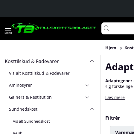
Hjem
Kost
Kosttilskud & Fødevarer
Adapt
Vis alt Kosttilskud & Fødevarer
Adaptogener
Aminosyrer
sig forskelli
stressende si
Gainers & Restitution
Læs mere
sig. Nogle pop
adaptogener!
Sundhedskost
Filtrér
Vis alt Sundhedskost
Varemæ
Reishi