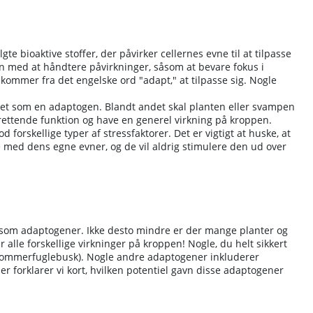
 bioaktive stoffer, der påvirker cellernes evne til at tilpasse
en med at håndtere påvirkninger, såsom at bevare fokus i
kommer fra det engelske ord "adapt," at tilpasse sig. Nogle
ragtet som en adaptogen. Blandt andet skal planten eller svampen
prettende funktion og have en generel virkning på kroppen.
rskellige typer af stressfaktorer. Det er vigtigt at huske, at
 med dens egne evner, og de vil aldrig stimulere den ud over
es som adaptogener. Ikke desto mindre er der mange planter og
le forskellige virkninger på kroppen! Nogle, du helt sikkert
sommerfuglebusk). Nogle andre adaptogener inkluderer
er forklarer vi kort, hvilken potentiel gavn disse adaptogener