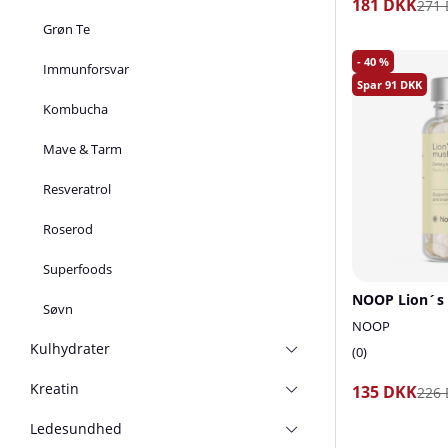
181 DKK
271
Grøn Te
40
Immunforsvar
91
Kombucha
Mave & Tarm
Resveratrol
Roserod
Superfoods
NOOP Lion´s 
Søvn
NOOP
Kulhydrater
0
Kreatin
135 DKK
226
Ledesundhed