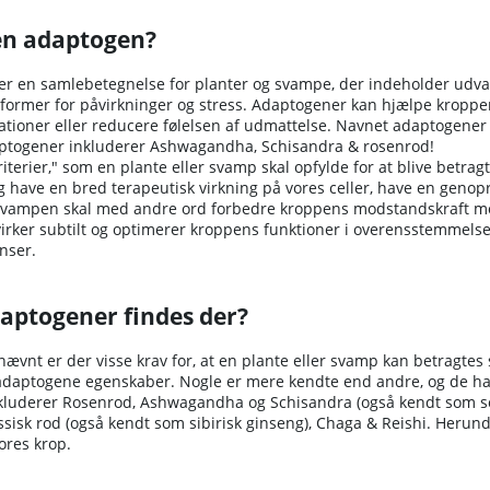
en adaptogen?
er en samlebetegnelse for planter og svampe, der indeholder udvalgte
e former for påvirkninger og stress. Adaptogener kan hjælpe kropp
ationer eller reducere følelsen af udmattelse. Navnet adaptogener 
togener inkluderer Ashwagandha, Schisandra & rosenrod!
kriterier," som en plante eller svamp skal opfylde for at blive bet
g have en bred terapeutisk virkning på vores celler, have en geno
svampen skal med andre ord forbedre kroppens modstandskraft mod fo
irker subtilt og optimerer kroppens funktioner i overensstemmelse
nser.
daptogener findes der?
nævnt er der visse krav for, at en plante eller svamp kan betragt
aptogene egenskaber. Nogle er mere kendte end andre, og de har al
kluderer Rosenrod, Ashwagandha og Schisandra (også kendt som 
ssisk rod (også kendt som sibirisk ginseng), Chaga & Reishi. Herund
ores krop.