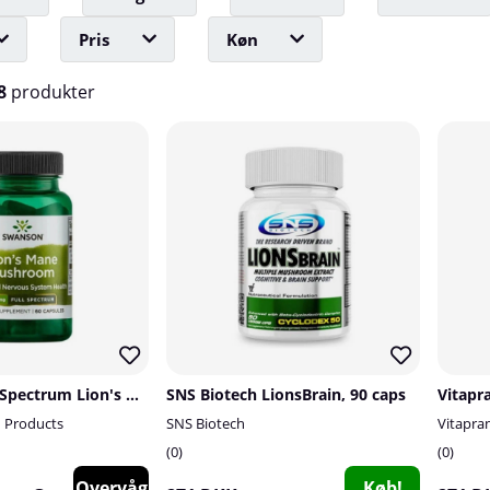
Pris
Køn
8
produkter
Swanson Full Spectrum Lion's Mane Mushroom, 500 mg, 60 caps
SNS Biotech LionsBrain, 90 caps
 Products
SNS Biotech
Vitapra
0
0
Overvåg
Køb!