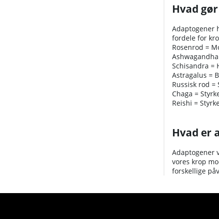
Hvad gør
Adaptogener h
fordele for kr
Rosenrod = Mo
Ashwagandha = 
Schisandra = H
Astragalus = B
Russisk rod =
Chaga = Styrk
Reishi = Styr
Hvad er 
Adaptogener vi
vores krop mod
forskellige på