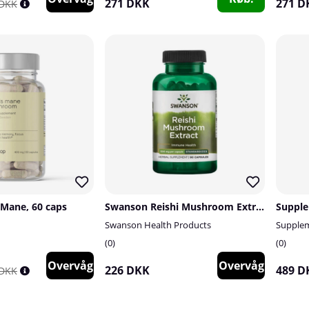
271 DKK
271 D
 DKK
Mane, 60 caps
Swanson Reishi Mushroom Extract, 500 mg, 90 caps
Swanson Health Products
Supple
0
0
Overvåg
Overvåg
226 DKK
489 D
 DKK