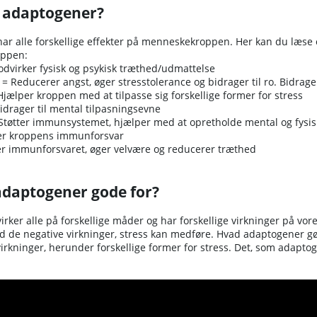
 adaptogener?
ar alle forskellige effekter på menneskekroppen. Her kan du læse
oppen:
dvirker fysisk og psykisk træthed/udmattelse
Reducerer angst, øger stresstolerance og bidrager til ro. Bidrage
jælper kroppen med at tilpasse sig forskellige former for stress
idrager til mental tilpasningsevne
 Støtter immunsystemet, hjælper med at opretholde mental og fysis
er kroppens immunforsvar
ker immunforsvaret, øger velvære og reducerer træthed
adaptogener gode for?
rker alle på forskellige måder og har forskellige virkninger på vo
 de negative virkninger, stress kan medføre. Hvad adaptogener gør, e
virkninger, herunder forskellige former for stress. Det, som adaptog