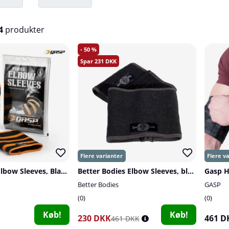
4
produkter
50
231
GASP Power Elbow Sleeves, Black/Flame
Better Bodies Elbow Sleeves, black
Better Bodies
GASP
0
0
Køb!
Køb!
230 DKK
461 D
461 DKK