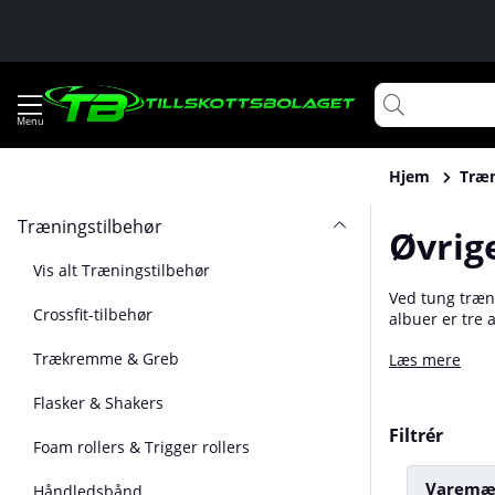
Hjem
Træn
Træningstilbehør
Øvrige
Vis alt Træningstilbehør
Ved tung træni
Crossfit-tilbehør
albuer er tre 
du forebygge s
Trækremme & Greb
Læs mere
albuestøtte og
Flasker & Shakers
Filtrér
Foam rollers & Trigger rollers
Varemæ
Håndledsbånd