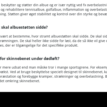
 beskytter og støtter din albue og er især nyttig ved fx overbelastni
og rehabilitere tennisalbue, golfalbue, inflammation og overbelas
ing. Støtten giver øget stabilitet og kontrol over din styrke og bevæ
 skal albuestøtten sidde?
vært at bestemme, hvor stramt albuestøtten skal sidde. De skal sid
mningen. De skal heller ikke sidde for løst, da de så ikke vil give
es, der er tilgængelige for det specifikke produkt.
 for skinnebenet under dødløft?
r mere udsat end man måske tror i mange sportsgrene. For eksempe
vvækst. Ved at bruge beskyttelse specielt designet til skinnebenet,
præstation og forebygge kramper, strækninger og overbelastning. B
det omkring skinnebenet.