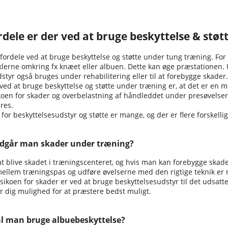
rdele er der ved at bruge beskyttelse & stø
ordele ved at bruge beskyttelse og støtte under tung træning. For 
lerne omkring fx knæet eller albuen. Dette kan øge præstationen. 
styr også bruges under rehabilitering eller til at forebygge skader.
 ved at bruge beskyttelse og støtte under træning er, at det er en m
koen for skader og overbelastning af håndleddet under presøvelser
res.
or beskyttelsesudstyr og støtte er mange, og der er flere forskell
dgår man skader under træning?
t blive skadet i træningscenteret, og hvis man kan forebygge skader
 mellem træningspas og udføre øvelserne med den rigtige teknik er
sikoen for skader er ved at bruge beskyttelsesudstyr til det udsat
r dig mulighed for at præstere bedst muligt.
l man bruge albuebeskyttelse?