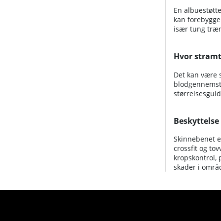
En albuestøtte
kan forebygge 
især tung træn
Hvor stramt
Det kan være s
blodgennemstrø
størrelsesguid
Beskyttelse
Skinnebenet e
crossfit og to
kropskontrol, 
skader i områ