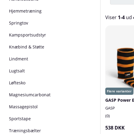
Hjemmetræning
Viser
1-4
ud
Springtov
Produkter
Kampsportsudstyr
Knæbind & Støtte
Lindment
Lugtsalt
Løftesko
Magnesiumcarbonat
Massagepistol
GASP
0
Sportstape
538 DKK
Træningsbælter