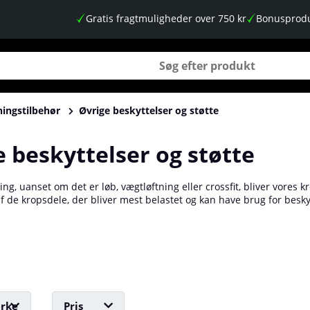
Gratis fragtmuligheder over 750 kr
Bonusprodu
ingstilbehør
Øvrige beskyttelser og støtte
 beskyttelser og støtte
ng, uanset om det er løb, vægtløftning eller crossfit, bliver vores
af de kropsdele, der bliver mest belastet og kan have brug for beskyt
kader, præstere bedre og fremskynde restitutionen. Her finder du a
 beskyttelse til læg og skinneben. Køb dine beskyttelsesudstyr og st
rke
Pris