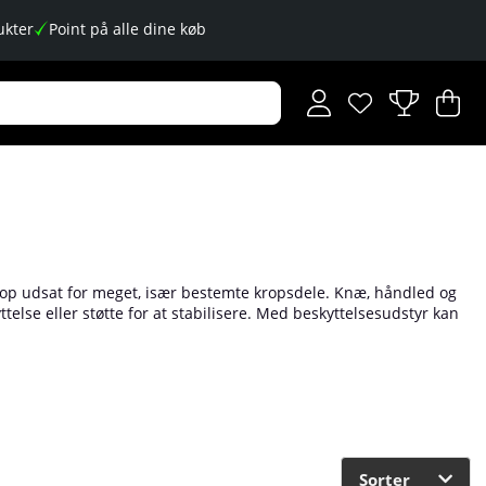
kter
Point på alle dine køb
Ønskeliste
Antal på ønskese
.
I
An
.
 krop udsat for meget, især bestemte kropsdele. Knæ, håndled og
telse eller støtte for at stabilisere. Med beskyttelsesudstyr kan
lle vores øvrige beskyttelses- og støtteprodukter, som
øtte hos os på Tillskottsbolaget!
Sorter