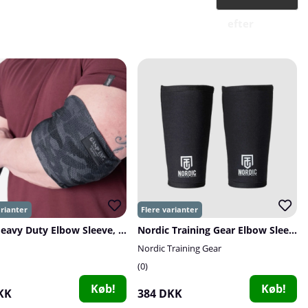
efter
Gasp Heavy Duty Elbow Sleeve, dark camo
Nordic Training Gear Elbow Sleeves, 5-7 mm
Nordic Training Gear
0
Køb!
Køb!
KK
384 DKK