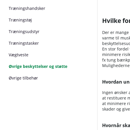
Træningshandsker
Hvilke fo
Træningstøj
Træningsudstyr
Der er mange f
varme til musk
Træningstasker
beskyttelsesud
En stor fordel
minimere risi
Vægtveste
fx tung bænkp
Mulighederne f
Øvrige beskyttelser og støtte
Øvrige tilbehør
Hvordan un
Ingen ønsker a
at restituere
at minimere ri
skader og give
Hvornår ska