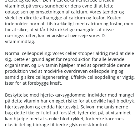
vitaminet på vores sundhed er dens evne til at lette
optagelsen og omsætningen af calcium. Vores tænder og
skelet er direkte afhængige af calcium og fosfor. Kosten
indeholder normalt tilstrækkeligt med calcium og fosfor, men
for at sikre, at vi får tilstrækkelige mængder af disse
næringsstoffer, kan vi ønske at overveje vores D-
vitaminindtag.
Normal celleopdeling: Vores celler stopper aldrig med at dele
sig. Dette er grundlaget for reproduktion for alle levende
organismer, og D-vitamin hjælper med at opretholde denne
produktion ved at modvirke overdreven celleopdeling og
samtidig sikre cellegenerering. Effektiv celleopdeling er vigtig,
især for at forebygge kræft.
Beskyttelse mod hjerte-kar-sygdomme: Individer med mangel
på dette vitamin har en øget risiko for at udvikle højt blodtryk,
hjertesygdom og endda hjertesvigt. Selvom mekanismerne
bag dette ikke er fuldt ud forstået, tyder det på, at vitaminet
kan hjælpe med at sænke blodtrykket, forbedre karernes
elasticitet og bidrage til bedre glykæmisk kontrol.