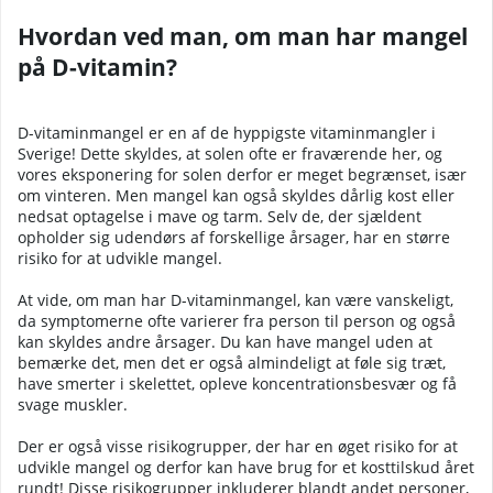
Hvordan ved man, om man har mangel
på D-vitamin?
D-vitaminmangel er en af de hyppigste vitaminmangler i
Sverige! Dette skyldes, at solen ofte er fraværende her, og
vores eksponering for solen derfor er meget begrænset, især
om vinteren. Men mangel kan også skyldes dårlig kost eller
nedsat optagelse i mave og tarm. Selv de, der sjældent
opholder sig udendørs af forskellige årsager, har en større
risiko for at udvikle mangel.
At vide, om man har D-vitaminmangel, kan være vanskeligt,
da symptomerne ofte varierer fra person til person og også
kan skyldes andre årsager. Du kan have mangel uden at
bemærke det, men det er også almindeligt at føle sig træt,
have smerter i skelettet, opleve koncentrationsbesvær og få
svage muskler.
Der er også visse risikogrupper, der har en øget risiko for at
udvikle mangel og derfor kan have brug for et kosttilskud året
rundt! Disse risikogrupper inkluderer blandt andet personer,