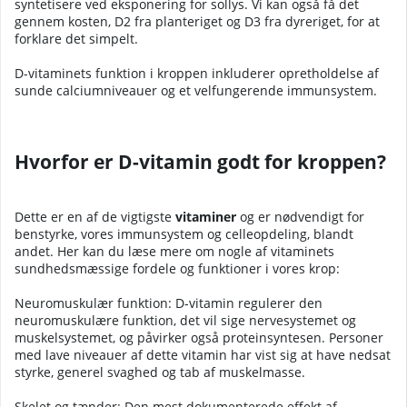
syntetisere ved eksponering for sollys. Vi kan også få det
gennem kosten, D2 fra planteriget og D3 fra dyreriget, for at
forklare det simpelt.
D-vitaminets funktion i kroppen inkluderer opretholdelse af
sunde calciumniveauer og et velfungerende immunsystem.
Hvorfor er D-vitamin godt for kroppen?
Dette er en af de vigtigste
vitaminer
og er nødvendigt for
benstyrke, vores immunsystem og celleopdeling, blandt
andet. Her kan du læse mere om nogle af vitaminets
sundhedsmæssige fordele og funktioner i vores krop:
Neuromuskulær funktion: D-vitamin regulerer den
neuromuskulære funktion, det vil sige nervesystemet og
muskelsystemet, og påvirker også proteinsyntesen. Personer
med lave niveauer af dette vitamin har vist sig at have nedsat
styrke, generel svaghed og tab af muskelmasse.
Skelet og tænder: Den mest dokumenterede effekt af