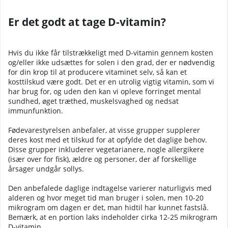
Er det godt at tage D-vitamin?
Hvis du ikke får tilstrækkeligt med D-vitamin gennem kosten
og/eller ikke udsættes for solen i den grad, der er nødvendig
for din krop til at producere vitaminet selv, så kan et
kosttilskud være godt. Det er en utrolig vigtig vitamin, som vi
har brug for, og uden den kan vi opleve forringet mental
sundhed, øget træthed, muskelsvaghed og nedsat
immunfunktion.
Fødevarestyrelsen anbefaler, at visse grupper supplerer
deres kost med et tilskud for at opfylde det daglige behov.
Disse grupper inkluderer vegetarianere, nogle allergikere
(især over for fisk), ældre og personer, der af forskellige
årsager undgår sollys.
Den anbefalede daglige indtagelse varierer naturligvis med
alderen og hvor meget tid man bruger i solen, men 10-20
mikrogram om dagen er det, man hidtil har kunnet fastslå.
Bemærk, at en portion laks indeholder cirka 12-25 mikrogram
D-vitamin.