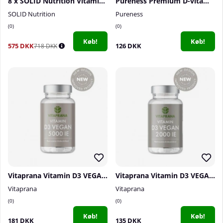
8 x SOLID Nutrition Vitamin D, 90 caps
Pureness Premium D-vitamin 4000 IE, 60 caps
SOLID Nutrition
Pureness
0
0
Køb!
Køb!
575 DKK
126 DKK
718 DKK
Vitaprana Vitamin D3 VEGAN 5000 IE, 110 caps
Vitaprana Vitamin D3 VEGAN 2000 IE, 110 caps
Vitaprana
Vitaprana
0
0
Køb!
Køb!
181 DKK
135 DKK