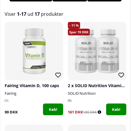
supplere din ernæringsrige kost med et tilskud kan du
imødekomme din krops behov! Køb D-vitamin hos os på
Tillskottsbolaget!
Viser
1-17
ud
17
produkter
Produkter
11
19
Fairing Vitamin D, 100 caps
2 x SOLID Nutrition Vitamin D, 90 caps
Fairing
SOLID Nutrition
1
0
Køb!
Køb!
90 DKK
161 DKK
180 DKK