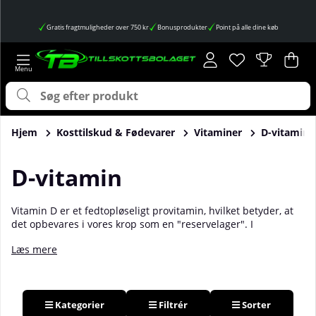
Gratis fragtmuligheder over 750 kr
Bonusprodukter
Point på alle dine køb
Ønskeliste
Antal på ønskes
.
Ind
Anta
.
Hjem
Kosttilskud & Fødevarer
Vitaminer
D-vitamin
D-vitamin
Vitamin D er et fedtopløseligt provitamin, hvilket betyder, at
det opbevares i vores krop som en "reservelager". I
modsætning til mange andre vitaminer kan kroppen selv
Læs mere
producere al den nødvendige D-vitamin, så længe den
udsættes for tilstrækkeligt med sollys. Da solen er fraværende
størstedelen af året i Sverige, er det almindeligt for svenskere
at have D-vitaminmangel, hvilket blandt andet kan forårsage
træthed, muskelsvaghed og koncentrationsbesvær. Ved at
Kategorier
Filtrér
Sorter