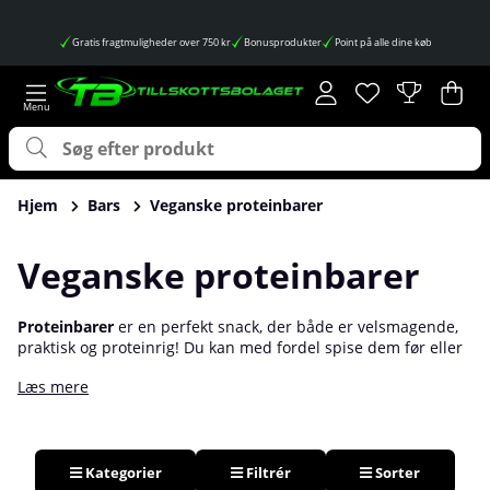
Gratis fragtmuligheder over 750 kr
Bonusprodukter
Point på alle dine køb
Ønskeliste
Antal på ønskes
.
Ind
Anta
.
Hjem
Bars
Veganske proteinbarer
Veganske proteinbarer
Proteinbarer
er en perfekt snack, der både er velsmagende,
praktisk og proteinrig! Du kan med fordel spise dem før eller
efter træning for at få energi og maksimere muskelvækst. Dog
Læs mere
kan det være svært i junglen af alle proteinbarer at se, hvilke
der er veganske og hvilke ikke er. Her har vi derfor samlet alle
plantebaserede proteinbarer, så du nemt kan finde en lækker
vegansk bar! Fordelen ved disse er, at de mætter og giver
energi, samtidig med at de smager godt og ikke indeholder
Kategorier
Filtrér
Sorter