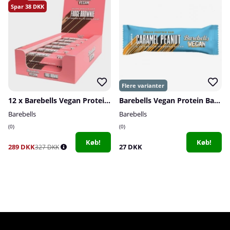
38
12 x Barebells Vegan Protein Bar, 55 g (Fudge Brownie)
Barebells Vegan Protein Bar, 55 g
Barebells
Barebells
0
0
Køb!
Køb!
289 DKK
27 DKK
327 DKK