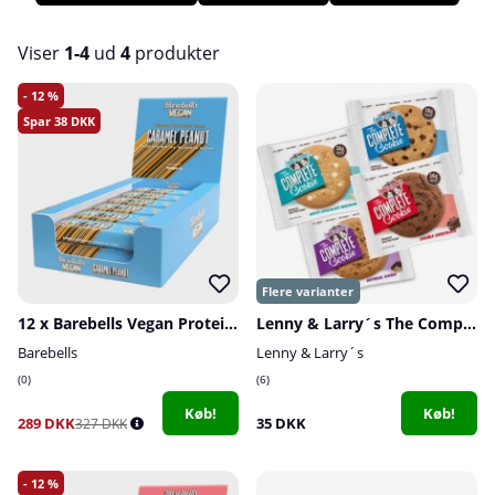
nogen animalske produkter. Hos os på Tillskottsbolaget finder
du et bredt udvalg af veganske proteinbarer!
Viser
1-4
ud
4
produkter
Produkter
12
38
12 x Barebells Vegan Protein Bar, 55 g (Caramel Peanut)
Lenny & Larry´s The Complete Cookie, 113 g
Barebells
Lenny & Larry´s
0
6
Køb!
Køb!
289 DKK
35 DKK
327 DKK
12