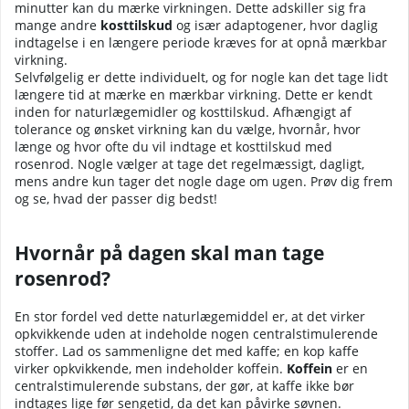
minutter kan du mærke virkningen. Dette adskiller sig fra
mange andre
kosttilskud
og især adaptogener, hvor daglig
indtagelse i en længere periode kræves for at opnå mærkbar
virkning.
Selvfølgelig er dette individuelt, og for nogle kan det tage lidt
længere tid at mærke en mærkbar virkning. Dette er kendt
inden for naturlægemidler og kosttilskud. Afhængigt af
tolerance og ønsket virkning kan du vælge, hvornår, hvor
længe og hvor ofte du vil indtage et kosttilskud med
rosenrod. Nogle vælger at tage det regelmæssigt, dagligt,
mens andre kun tager det nogle dage om ugen. Prøv dig frem
og se, hvad der passer dig bedst!
Hvornår på dagen skal man tage
rosenrod?
En stor fordel ved dette naturlægemiddel er, at det virker
opkvikkende uden at indeholde nogen centralstimulerende
stoffer. Lad os sammenligne det med kaffe; en kop kaffe
virker opkvikkende, men indeholder koffein.
Koffein
er en
centralstimulerende substans, der gør, at kaffe ikke bør
indtages lige før sengetid, da det kan påvirke søvnen.