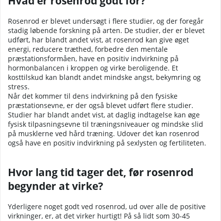
Hvad er rosenrod godt for?
Rosenrod er blevet undersøgt i flere studier, og der foregår
stadig løbende forskning på arten. De studier, der er blevet
udført, har blandt andet vist, at rosenrod kan give øget
energi, reducere træthed, forbedre den mentale
præstationsformåen, have en positiv indvirkning på
hormonbalancen i kroppen og virke beroligende. Et
kosttilskud kan blandt andet mindske angst, bekymring og
stress.
Når det kommer til dens indvirkning på den fysiske
præstationsevne, er der også blevet udført flere studier.
Studier har blandt andet vist, at daglig indtagelse kan øge
fysisk tilpasningsevne til træningsniveauer og mindske slid
på musklerne ved hård træning. Udover det kan rosenrod
også have en positiv indvirkning på sexlysten og fertiliteten.
Hvor lang tid tager det, før rosenrod
begynder at virke?
Yderligere noget godt ved rosenrod, ud over alle de positive
virkninger, er, at det virker hurtigt! På så lidt som 30-45