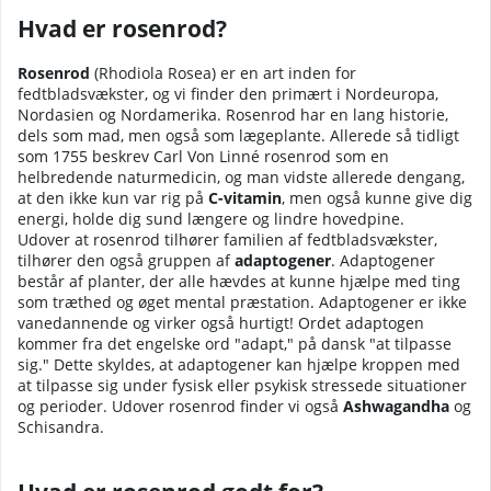
Hvad er rosenrod?
Rosenrod
(Rhodiola Rosea) er en art inden for
fedtbladsvækster, og vi finder den primært i Nordeuropa,
Nordasien og Nordamerika. Rosenrod har en lang historie,
dels som mad, men også som lægeplante. Allerede så tidligt
som 1755 beskrev Carl Von Linné rosenrod som en
helbredende naturmedicin, og man vidste allerede dengang,
at den ikke kun var rig på
C-vitamin
, men også kunne give dig
energi, holde dig sund længere og lindre hovedpine.
Udover at rosenrod tilhører familien af fedtbladsvækster,
tilhører den også gruppen af
adaptogener
. Adaptogener
består af planter, der alle hævdes at kunne hjælpe med ting
som træthed og øget mental præstation. Adaptogener er ikke
vanedannende og virker også hurtigt! Ordet adaptogen
kommer fra det engelske ord "adapt," på dansk "at tilpasse
sig." Dette skyldes, at adaptogener kan hjælpe kroppen med
at tilpasse sig under fysisk eller psykisk stressede situationer
og perioder. Udover rosenrod finder vi også
Ashwagandha
og
Schisandra.