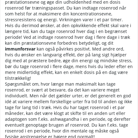
præstationsevne og øge din udholdenhed med en dosis
rosenrod før træningspasset. Du kan indtage rosenrod når
som helst for at maksimere din koncentrationsevne,
stressresistens og energi. Virkningen varer i et par timer.
Hvis du derimod ønsker, at den opkvikkende effekt skal vare i
længere tid, kan du tage rosenrod hver dag i en begrænset
periode! Ved at indtage rosenrod hver dag i flere dage i træk
kan din præstationsevne forbedres betydeligt, og dit
immunforsvar
kan også påvirkes positivt. Med andre ord,
hvis du ønsker en langvarig effekt, der på lang sigt hjælper
dig med at præstere bedre, øge din energi og mindske stress,
bør du tage rosenrod i flere dage, mens hvis du leder efter en
mere midlertidig effekt, kan en enkelt dosis på en dag være
tilstrækkelig!
Spørgsmålet om, hvor længe man maksimalt kan tage
rosenrod, er svært at besvare, da det kan variere meget
individuelt. Men når det gælder urter, er det generelt en god
idé at variere mellem forskellige urter fra tid til anden og ikke
tage for lang tid i træk. Hvis du har taget rosenrod i et par
måneder, kan det være klogt at skifte til en anden urt eller
adaptogen som f.eks. ashwagandha i en periode, og derefter
eventuelt genoptage brugen af rosenrod. Du kan f.eks. tage
rosenrod i en periode, hvor din mentale og måske også
fysiske anstrengelse er højere end normalt!