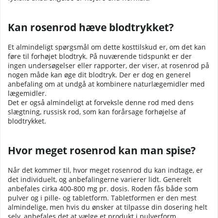
Kan rosenrod hæve blodtrykket?
Et almindeligt spørgsmål om dette kosttilskud er, om det kan
føre til forhøjet blodtryk. På nuværende tidspunkt er der
ingen undersøgelser eller rapporter, der viser, at rosenrod på
nogen måde kan øge dit blodtryk. Der er dog en generel
anbefaling om at undgå at kombinere naturlægemidler med
lægemidler.
Det er også almindeligt at forveksle denne rod med dens
slægtning, russisk rod, som kan forårsage forhøjelse af
blodtrykket.
Hvor meget rosenrod kan man spise?
Når det kommer til, hvor meget rosenrod du kan indtage, er
det individuelt, og anbefalingerne varierer lidt. Generelt
anbefales cirka 400-800 mg pr. dosis. Roden fås både som
pulver og i pille- og tabletform. Tabletformen er den mest
almindelige, men hvis du ønsker at tilpasse din dosering helt
selv, anbefales det at vælge et produkt i pulverform.