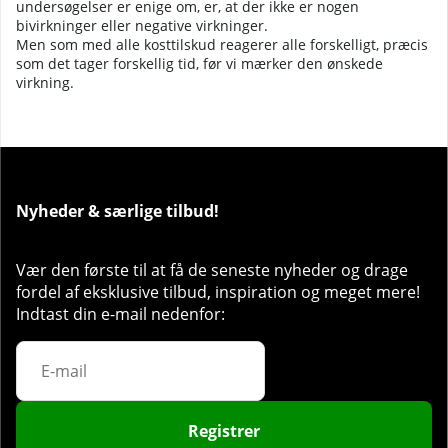
undersøgelser er enige om, er, at der ikke er nogen
bivirkninger eller negative virkninger.
Men som med alle kosttilskud reagerer alle forskelligt, præcis
som det tager forskellig tid, før vi mærker den ønskede
virkning.
Nyheder & særlige tilbud!
Vær den første til at få de seneste nyheder og drage
fordel af eksklusive tilbud, inspiration og meget mere!
Indtast din e-mail nedenfor:
Registrer