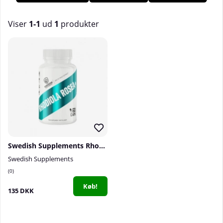
Viser
1-1
ud
1
produkter
Produkter
Swedish Supplements Rhodiola Rosea+, 60 caps
Swedish Supplements
0
Køb!
135 DKK