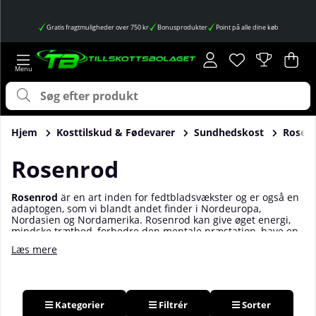
Gratis fragtmuligheder over 750 kr
Bonusprodukter
Point på alle dine køb
Ønskeliste
Antal på ønskes
.
Ind
Anta
.
Hjem
Kosttilskud & Fødevarer
Sundhedskost
Roser
Rosenrod
Rosenrod
ä
r en art inden for fedtbladsvækster og er også en
adaptogen, som vi blandt andet finder i Nordeuropa,
Nordasien og Nordamerika. Rosenrod kan give øget energi,
mindske træthed, forbedre den mentale præstation, have en
positiv indvirkning på hormonbalancen i kroppen samt virke
Læs mere
beroligende. Även sexlysten kan påvirkes positivt! Studier har
også vist, at rosenrod kan have en positiv indvirkning på den
fysiske præstation og blandt andet mindske slidet på
musklerne ved hård træning samt øge din udholdenhed! Køb
rosenrod hos os på Tillskottsbolaget.
Kategorier
Filtrér
Sorter