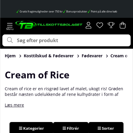
Gratis fragtmuligheder over 750 kr
Bonusprodukter
Point på alle dine køb
Ønskeliste
Antal på ønskes
.
Ind
Anta
.
Hjem
Kosttilskud & Fødevarer
Fødevarer
Cream of R
Cream of Rice
Cream of rice er en risgrød lavet af malet, ukogt ris! Grøden
består næsten udelukkende af rene kulhydrater i form af
risemel, men er på trods af det helt glutenfri. Den egner sig
Læs mere
perfekt som både morgenmad, mellemmåltid eller
aftenmåltid og kan blandes med proteinpulver for at få et
komplet måltid. Hvis du ikke vil lave en grød af den, kan du
også blande den med vand eller mælk og drikke den som den
er! Hos os finder du Cream of Rice fra flere forskellige
Kategorier
Filtrér
Sorter