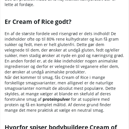
lette at fordøje.
Er Cream of Rice godt?
En af de største fordele ved risengrød er dets indhold! De
indeholder ofte op til 80% rene kulhydrater og kun få gram
sukker og fedt, men er helt glutenfri. Dette gør dem
velegnede til dem, der ønsker at undgå gluten, fedt og/eller
sukker, men stadig ønsker at nyde en god og næringsrig grød.
En anden fordel er, at de ikke indeholder nogen animalske
ingredienser og derfor er velegnede til veganere eller dem,
der ønsker at undgå animalske produkter.
Når det kommer til smag, fås Cream of Rice i mange
forskellige smagsvarianter, men alligevel er de naturlige
smagsvarianter normalt de absolut mest populære. Dette
skyldes, at mange vælger at blande en skefuld af deres
foretrukne smag af
proteinpulver
for at supplere med
protein og få en komplet måltid. Af denne grund finder
mange det mere praktisk at vælge en neutral smag.
Hvorfor spiser bodybuildere Cream of