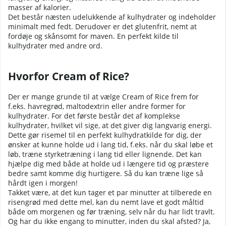
masser af kalorier.
Det består næsten udelukkende af kulhydrater og indeholder
minimalt med fedt. Derudover er det glutenfrit, nemt at
fordøje og skånsomt for maven. En perfekt kilde til
kulhydrater med andre ord.
Hvorfor Cream of Rice?
Der er mange grunde til at vælge Cream of Rice frem for
f.eks. havregrød, maltodextrin eller andre former for
kulhydrater. For det første består det af komplekse
kulhydrater, hvilket vil sige, at det giver dig langvarig energi.
Dette gør risemel til en perfekt kulhydratkilde for dig, der
ønsker at kunne holde ud i lang tid, f.eks. når du skal løbe et
løb, træne styrketræning i lang tid eller lignende. Det kan
hjælpe dig med både at holde ud i længere tid og præstere
bedre samt komme dig hurtigere. Så du kan træne lige så
hårdt igen i morgen!
Takket være, at det kun tager et par minutter at tilberede en
risengrød med dette mel, kan du nemt lave et godt måltid
både om morgenen og før træning, selv når du har lidt travlt.
Og har du ikke engang to minutter, inden du skal afsted? Ja,