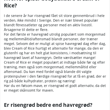
Rice?
I de senere år har risengrød fået sit store gennembrud i hele
verden, ikke mindst i Sverige. Den er især blevet populær
blandt fitnessatleter og personer med en aktiv livsstil.
Årsagerne til dette er flere.
For det første er havregrød utrolig populært som morgenmad
og mellemmåltid/aftensmad blandt personer, der træner
meget. Selvom det er muligt at spise havregrød dag efter dag,
blev Cream of Rice hurtigt et alternativ for mange, da den er
glutenfri og har en helt glat konsistens, i modsætning til
havregrød lavet af havregryn. Dette værdsætter mange!
Cream of Rice er meget populært at indtage både før og efter
træning, men også som morgenmad, mellemmåltid eller
aftensmad. Du kan med fordel også blande dit valgte
proteinpulver i den færdige risengrød for at få en grød, der er
rig på både kulhydrater, protein og næring!
Har du en følsom mave, er risengrød et godt alternativ, da det
er meget skånsomt for maven.
Er risengrød bedre end havregrød?