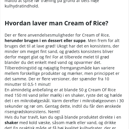
måltid at spise før træning på grund af dets høje
kulhydratindhold.
Hvordan laver man Cream of Rice?
Der er flere anvendelsesmuligheder for Cream of Rice,
herunder brugen i en dessert eller suppe
. Men frem for alt
bruges det til at lave grød! Ukogt har det en konsistens, der
minder om meget fint sand, og grødets konsistens bliver
derfor meget glat og fin! For at tilberede melet til grød
blander du det enkelt med vand og opvarmer det.
Tilberedningstid og nøjagtig fremgangsmåde kan variere
mellem forskellige produkter og mærker, men princippet er
det samme. Der er flere versioner, der spænder fra 10
minutter til 0,5-1 minut!
En almindelig anbefaling er at blande 50 g Cream Of Rice
med 150 ml vand (eller mælk) i en shaker, ryste det og hælde
det i en mikrobølgeskål. Varm derefter i mikrobølgeovnen i 30
sekunder og rør om. Gentag dette, indtil du får den ønskede
risengrødskonsistens. Nemt!
Hvis du har travlt, kan du også blande produktet direkte i en
shaker
med kold væske, såsom mælk eller vand, og drikke
det! En praktisk måde at få høj kvalitet kulhydrater, der er