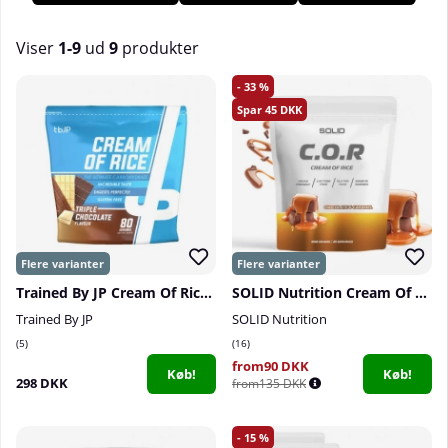
mærker, som alle holder høj kvalitet. Køb din Cream of Rice
hos os på Tillskottsbolaget!
Viser
1-9
ud
9
produkter
Produkter
33
45
Trained By JP Cream Of Rice, 2 kg
SOLID Nutrition Cream Of Rice, 1 kg
Trained By JP
SOLID Nutrition
5
16
from90 DKK
Køb!
Køb!
298 DKK
from135 DKK
15