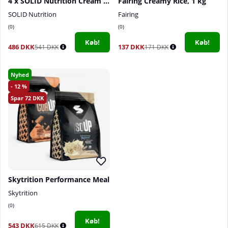
4 x SOLID Nutrition Cream Of Rice, 1 kg
Fairing Creamy Rice, 1 kg
SOLID Nutrition
Fairing
0
0
Køb!
Køb!
486 DKK
137 DKK
541 DKK
171 DKK
Nyhed
12
72
Skytrition Performance Meal
Skytrition
0
Køb!
543 DKK
615 DKK