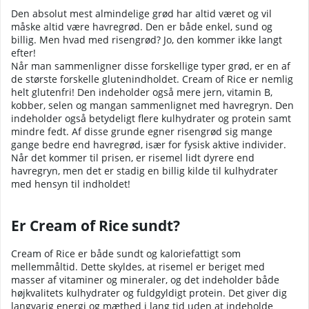
Den absolut mest almindelige grød har altid været og vil
måske altid være havregrød. Den er både enkel, sund og
billig. Men hvad med risengrød? Jo, den kommer ikke langt
efter!
Når man sammenligner disse forskellige typer grød, er en af
de største forskelle glutenindholdet. Cream of Rice er nemlig
helt glutenfri! Den indeholder også mere jern, vitamin B,
kobber, selen og mangan sammenlignet med havregryn. Den
indeholder også betydeligt flere kulhydrater og protein samt
mindre fedt. Af disse grunde egner risengrød sig mange
gange bedre end havregrød, især for fysisk aktive individer.
Når det kommer til prisen, er risemel lidt dyrere end
havregryn, men det er stadig en billig kilde til kulhydrater
med hensyn til indholdet!
Er Cream of Rice sundt?
Cream of Rice er både sundt og kaloriefattigt som
mellemmåltid. Dette skyldes, at risemel er beriget med
masser af vitaminer og mineraler, og det indeholder både
højkvalitets kulhydrater og fuldgyldigt protein. Det giver dig
langvarig energi og mæthed i lang tid uden at indeholde