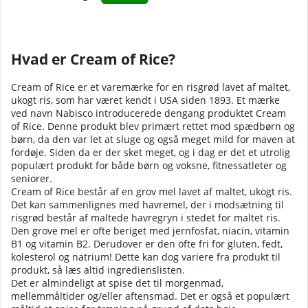
Hvad er Cream of Rice?
Cream of Rice er et varemærke for en risgrød lavet af maltet,
ukogt ris, som har været kendt i USA siden 1893. Et mærke
ved navn Nabisco introducerede dengang produktet Cream
of Rice. Denne produkt blev primært rettet mod spædbørn og
børn, da den var let at sluge og også meget mild for maven at
fordøje. Siden da er der sket meget, og i dag er det et utrolig
populært produkt for både børn og voksne, fitnessatleter og
seniorer.
Cream of Rice består af en grov mel lavet af maltet, ukogt ris.
Det kan sammenlignes med havremel, der i modsætning til
risgrød består af maltede havregryn i stedet for maltet ris.
Den grove mel er ofte beriget med jernfosfat, niacin, vitamin
B1 og vitamin B2. Derudover er den ofte fri for gluten, fedt,
kolesterol og natrium! Dette kan dog variere fra produkt til
produkt, så læs altid ingredienslisten.
Det er almindeligt at spise det til morgenmad,
mellemmåltider og/eller aftensmad. Det er også et populært