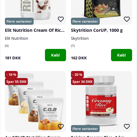
Elit Nutrition Cream Of Rice, 1000 g
Skytrition CorUP, 1000 g
Elit Nutrition
Skytrition
0
7
Køb!
Køb!
181 DKK
162 DKK
10
20
55
34