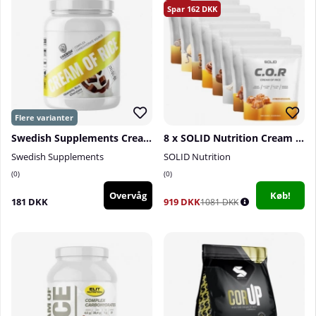
162
Swedish Supplements Cream Of Rice, 1000 g
8 x SOLID Nutrition Cream Of Rice, 1 kg
Swedish Supplements
SOLID Nutrition
0
0
Overvåg
Køb!
181 DKK
919 DKK
1081 DKK