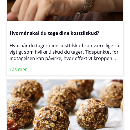
kan optimere dit indtag for at fremme stærke og
sunde knogler.
Hvornår skal du tage dine kosttilskud?
Hvornår du tager dine kosttilskud kan være lige så
vigtigt som hvilke tilskud du tager. Tidspunktet for
indtagelsen kan påvirke, hvor effektivt kroppen
absorberer og udnytter næringsstofferne, og det
Läs mer
kan også påvirke din energi, søvn og generelle
sundhed. I denne artikel udforsker vi de bedste
tidspunkter på dagen for at tage forskellige typer
af kosttilskud, så du kan maksimere deres fordele
og få mest muligt ud af din sundhedsrutine.