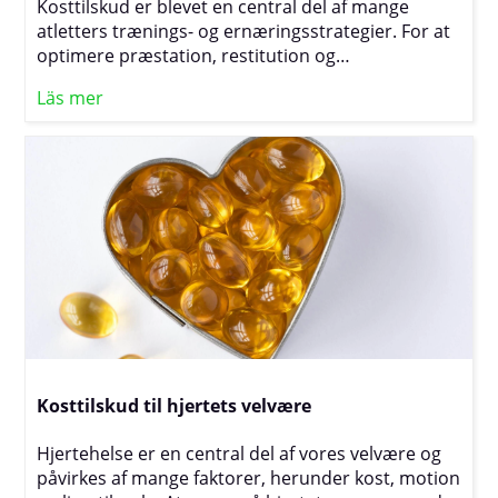
Kosttilskud er blevet en central del af mange
atletters trænings- og ernæringsstrategier. For at
optimere præstation, restitution og
muskelopbygning søger atleter ofte efter tilskud,
Läs mer
der kan give dem en ekstra fordel. Med et stort
udvalg af produkter på markedet, fra
proteinpulver og aminosyrer til vitaminer og
mineraler, er det vigtigt at forstå, hvilke tilskud der
virkelig kan gøre en forskel, og hvordan de bedst
bruges til at understøtte en aktiv livsstil og
maksimere træningsresultaterne.
Kosttilskud til hjertets velvære
Hjertehelse er en central del af vores velvære og
påvirkes af mange faktorer, herunder kost, motion