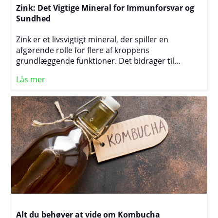
langsomme kulhydrater i din kost får du ikke kun
Zink: Det Vigtige Mineral for Immunforsvar og
et mere afbalanceret energiniveau, men også en
Sundhed
kraftig støtte til dit generelle velvære.
Zink er et livsvigtigt mineral, der spiller en
afgørende rolle for flere af kroppens
grundlæggende funktioner. Det bidrager til
immunsystemets normale funktion, fremmer
Läs mer
sårheling og støtter cellernes vækst og udvikling.
Zink er også vigtigt for en god stofskiftefunktion
samt for opretholdelsen af sund hud og stærkt
hår. Selvom det kun er nødvendigt i små
mængder, kan zinkmangel have alvorlige
konsekvenser for helbredet, hvilket gør det til et af
de mest omtalte sporstoffer i kosttilskud og
ernæringseksperters anbefalinger.
Alt du behøver at vide om Kombucha