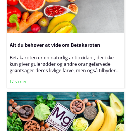
smart til at nå dine mål.
Alt du behøver at vide om Betakaroten
Betakaroten er en naturlig antioxidant, der ikke
kun giver gulerødder og andre orangefarvede
grøntsager deres livlige farve, men også tilbyder
en række sundhedsmæssige fordele for os
Läs mer
mennesker. Fra at bidrage til en sund hudtone til
at beskytte cellerne mod skadelige frie radikaler –
dette fedtopløselige stof er blevet en populær
ingrediens i både kosttilskud og
hudplejeprodukter. Men hvad er det egentlig, der
gør betakaroten så kraftfuldt, og hvordan kan du
få glæde af det i din hverdag?