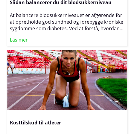
Sådan balancerer du dit blodsukkerniveau
At balancere blodsukkerniveauet er afgørende for
at opretholde god sundhed og forebygge kroniske
sygdomme som diabetes. Ved at forstå, hvordan
mad, fysisk aktivitet og livsstilsvaner påvirker
Läs mer
blodsukkeret, kan man tage kontrol over sin
energi, forbedre koncentrationsevnen og mindske
risikoen for energidyk og trang til usunde
fødevarer. Et stabilt blodsukkerniveau bidrager
ikke kun til øget velvære, men er også en vigtig
faktor for langsigtet sundhed og trivsel.
Kosttilskud til atleter