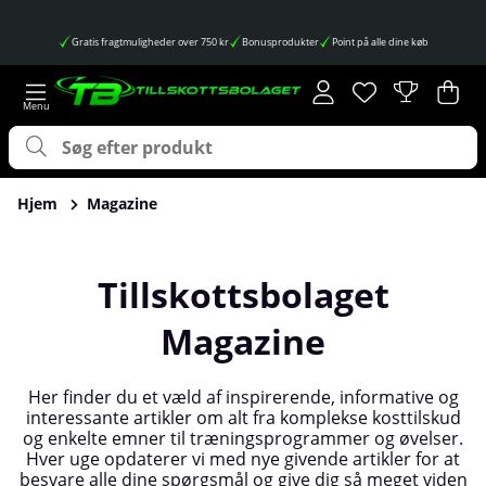
Gratis fragtmuligheder over 750 kr
Bonusprodukter
Point på alle dine køb
Ønskeliste
Antal på ønskes
.
Ind
Anta
.
Hjem
Magazine
Tillskottsbolaget
Magazine
Her finder du et væld af inspirerende, informative og
interessante artikler om alt fra komplekse kosttilskud
og enkelte emner til træningsprogrammer og øvelser.
Hver uge opdaterer vi med nye givende artikler for at
besvare alle dine spørgsmål og give dig så meget viden