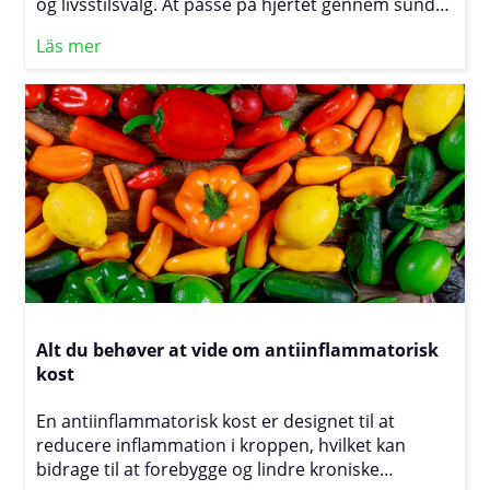
og livsstilsvalg. At passe på hjertet gennem sunde
vaner kan mindske risikoen for hjerte- og
Läs mer
karsygdomme, forbedre livskvaliteten og forlænge
livet. Ved at forstå og anvende nøgleprincipper
som en afbalanceret kost, regelmæssig fysisk
aktivitet og eventuelt støtte fra specifikke
kosttilskud kan vi styrke hjertet og fremme en
sund hjerte- og karfunktion.
Alt du behøver at vide om antiinflammatorisk
kost
En antiinflammatorisk kost er designet til at
reducere inflammation i kroppen, hvilket kan
bidrage til at forebygge og lindre kroniske