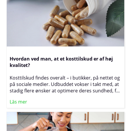
den nyeste viden og forklarer, hvordan D-vitamin
kan påvirke immunforsvaret.
Hvordan ved man, at et kosttilskud er af høj
kvalitet?
Kosttilskud findes overalt – i butikker, på nettet og
på sociale medier. Udbuddet vokser i takt med, at
stadig flere ønsker at optimere deres sundhed, få
mere energi eller forbedre deres træning. Men
Läs mer
hvordan ved man egentlig, om bøtten i hånden er
pengene værd? Bag salgsfremmende slogans og
flotte emballager kan der gemme sig store
forskelle i både indhold og kvalitet. Det er ikke altid
let at skelne mellem markedsføringssnak og reel