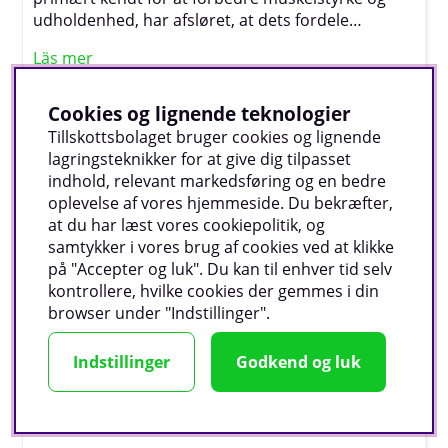
udholdenhed, har afsløret, at dets fordele
strækker sig langt ud over fitnesscentret. Studier
Läs mer
viser nu, at kreatin ikke kun understøtter fysisk
præstation, men også kan have positive effekter
på hjernens sundhed, kognitive funktioner og
Cookies og lignende teknologier
endda psykisk velbefindende. Forskere
Tillskottsbolaget bruger cookies og lignende
undersøger nu, hvordan dette tilskud, der længe
lagringsteknikker for at give dig tilpasset
har været en favorit blandt atleter, kan spille en
indhold, relevant markedsføring og en bedre
rolle i at forebygge neurodegenerative sygdomme
oplevelse af vores hjemmeside. Du bekræfter,
og forbedre mental skarphed. I denne artikel
at du har læst vores cookiepolitik, og
dykker vi dybere ned i de seneste opdagelser og
samtykker i vores brug af cookies ved at klikke
hvad de betyder for brugen af kreatin som et
på "Accepter og luk". Du kan til enhver tid selv
alsidigt tilskud.
kontrollere, hvilke cookies der gemmes i din
browser under "Indstillinger".
Kosttilskud til øjne og bedre syn
Indstillinger
Godkend og luk
Kosttilskud til øjne og bedre syn er blevet stadig
mere populære som en måde at støtte
øjensundheden og bevare synsskarpheden på,
især når vi bliver ældre eller udsættes for