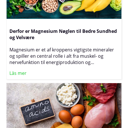
Derfor er Magnesium Nøglen til Bedre Sundhed
og Velvære
Magnesium er et af kroppens vigtigste mineraler
og spiller en central rolle i alt fra muskel- og
nervefunktion til energiproduktion og
hjertehelbred. Trods dette er magnesiummangel
Läs mer
et almindeligt problem, som mange ikke er klar
over, og symptomerne kan være både diffuse og
generende – fra muskelsammentrækninger og
træthed til søvnproblemer og hjertebanken. I
denne artikel dykker vi ned i, hvorfor magnesium
er så vigtigt, hvilke tegn der kan indikere mangel,
og hvordan du nemt kan få tilstrækkeligt gennem
kost og livsstilsændringer.