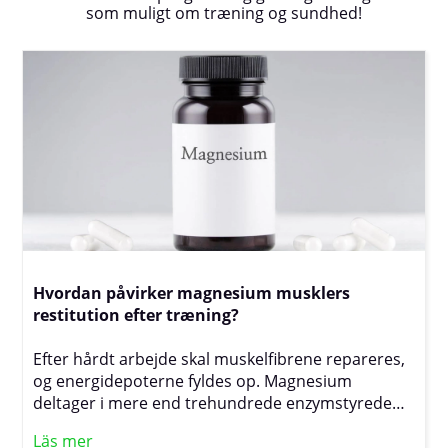
som muligt om træning og sundhed!
Hvordan påvirker magnesium musklers
restitution efter træning?
Efter hårdt arbejde skal muskelfibrene repareres,
og energidepoterne fyldes op. Magnesium
deltager i mere end trehundrede enzymstyrede
reaktioner og er derfor involveret i næsten hvert
Läs mer
led i restitutionsprocessen. En tilstrækkelig