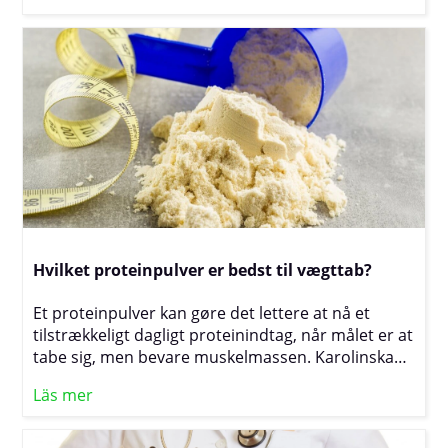
tilførsel hjælper musklerne med at slappe af,
understøtter en normal energiomsætning og
reducerer risikoen for unødig spænding, der kan
forsinke næste træningspas.
Hvilket proteinpulver er bedst til vægttab?
Et proteinpulver kan gøre det lettere at nå et
tilstrækkeligt dagligt proteinindtag, når målet er at
tabe sig, men bevare muskelmassen. Karolinska
Institutet fremhæver, at de fleste voksne klarer sig
Läs mer
uden kosttilskud, hvis kosten rækker, men at
ældre, hårdt trænende og personer, der ønsker at
tabe sig uden at miste muskler, ofte har brug for