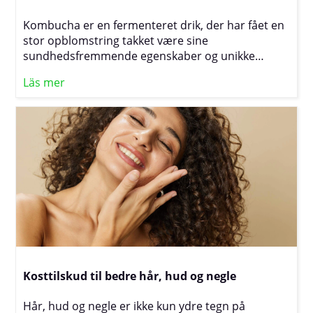
Kombucha er en fermenteret drik, der har fået en
stor opblomstring takket være sine
sundhedsfremmende egenskaber og unikke
smagsprofil. Den fremstilles ved at fermentere
Läs mer
sødet te med en symbiotisk kultur af bakterier og
gær, også kaldet SCOBY. Under fermenteringen
dannes naturlige probiotika og organiske syrer,
som siges at gavne fordøjelsen og styrke
immunsystemet. Med sine varierede
smagsvarianter og forfriskende bobler er
kombucha blevet et populært alternativ til
traditionelle sodavand og er nu en fast del af
hverdagen for mange sundhedsbevidste
mennesker.
Kosttilskud til bedre hår, hud og negle
Hår, hud og negle er ikke kun ydre tegn på