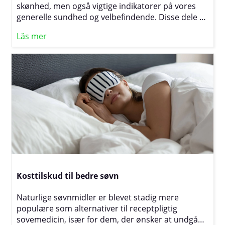
skønhed, men også vigtige indikatorer på vores
generelle sundhed og velbefindende. Disse dele af
kroppen afspejler ofte, hvordan vi har det indeni,
Läs mer
og deres tilstand kan påvirkes af faktorer som
kost, livsstil, genetik og miljø. En sund livsstil med
den rette ernæring, tilstrækkelig søvn og effektiv
stresshåndtering er afgørende for at opretholde
stærke negle, glansfuldt hår og sund hud. Ved at
forstå de grundlæggende behov og pleje dem med
omhu kan vi ikke kun forbedre vores udseende,
men også fremme en bedre sundhed indefra og
ud.
Kosttilskud til bedre søvn
Naturlige søvnmidler er blevet stadig mere
populære som alternativer til receptpligtig
sovemedicin, især for dem, der ønsker at undgå