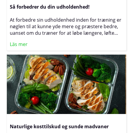
Så forbedrer du din udholdenhed!
At forbedre sin udholdenhed inden for træning er
nøglen til at kunne yde mere og præstere bedre,
uanset om du træner for at løbe længere, løfte
tungere eller blot for at føle dig bedre tilpas i
Läs mer
hverdagen. Ved at kombinere de rette
træningsstrategier, såsom intervaltræning og
langdistancetræning, med en afbalanceret kost og
tilstrækkelig restitution, kan du gradvist øge din
udholdenhed og nå dine mål. I denne artikel
gennemgår vi effektive metoder til at opbygge
udholdenhed og maksimere dit
træningspotentiale.
Naturlige kosttilskud og sunde madvaner