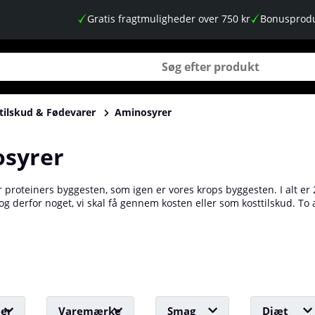
Gratis fragtmuligheder over 750 kr
Bonusprodu
tilskud & Fødevarer
Aminosyrer
syrer
 proteiners byggesten, som igen er vores krops byggesten. I alt er 2
 og derfor noget, vi skal få gennem kosten eller som kosttilskud. 
nholdsvis ni og tre af dem! Takket være deres lette tilgængelighed
at bidrage til at skabe optimale forhold for muskelvækst.
ier
Varemærke
Smag
Diæt