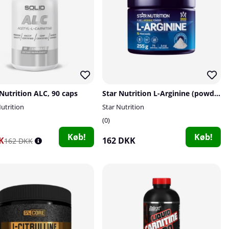
Nutrition ALC, 90 caps
Star Nutrition L-Arginine (powder), 255 g
utrition
Star Nutrition
0
Køb!
Køb!
K
162 DKK
162 DKK