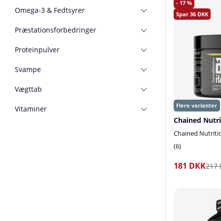
17
Omega-3 & Fedtsyrer
36
Præstationsforbedringer
Proteinpulver
Svampe
Vægttab
Vitaminer
Chained Nutriti
6
181 DKK
217