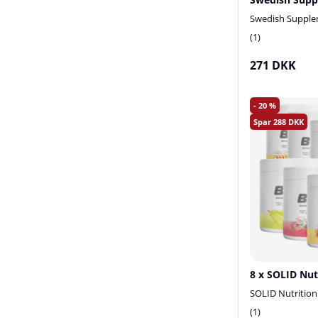
Swedish Suppl
1
271 DKK
20
288
8 x SOLID Nut
SOLID Nutrition
1