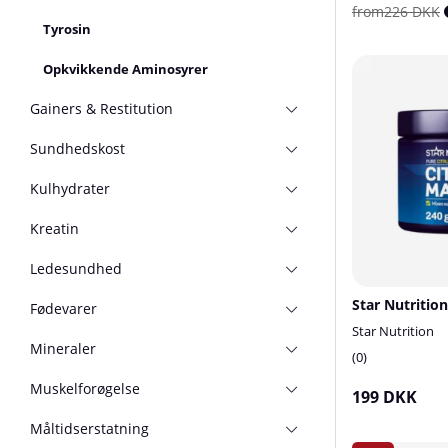
from226 DKK
Tyrosin
Opkvikkende Aminosyrer
Gainers & Restitution
Sundhedskost
Kulhydrater
Kreatin
Ledesundhed
Fødevarer
Star Nutrition
Mineraler
0
Muskelforøgelse
199 DKK
Måltidserstatning