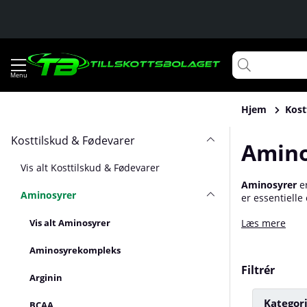
Hjem
Kost
Kosttilskud & Fødevarer
Amino
Vis alt Kosttilskud & Fødevarer
Aminosyrer
er
Aminosyrer
er essentielle
indeholder he
Vis alt Aminosyrer
Læs mere
også vist sig 
Aminosyrekompleks
Filtrér
Arginin
Kategor
BCAA