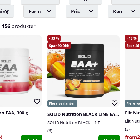
ing
Form
Pris
Køn
d
156
produkter
33
15
90
46
on EAA, 300 g
Elit N
SOLID Nutrition BLACK LINE EAA+, 440 g
Elit Nut
SOLID Nutrition BLACK LINE
3
6
K
from2