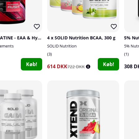
PumpLab ASTATINE - EAA & Hydration, 450 g
4 x SOLID Nutrition BCAA, 300 g
ements
SOLID Nutrition
5% Nutr
3
1
Køb!
Køb!
614 DKK
308 D
722 DKK