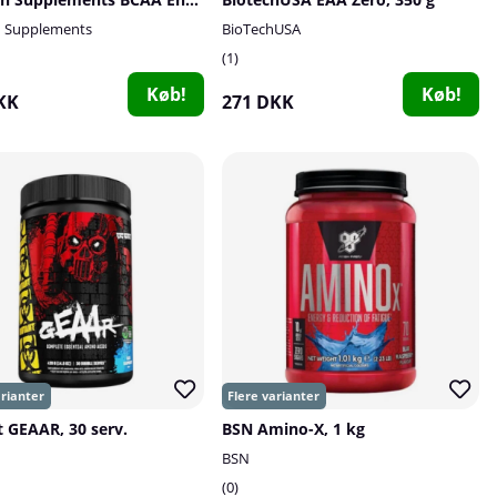
h Supplements
BioTechUSA
1
Køb!
Køb!
KK
271 DKK
 GEAAR, 30 serv.
BSN Amino-X, 1 kg
BSN
0