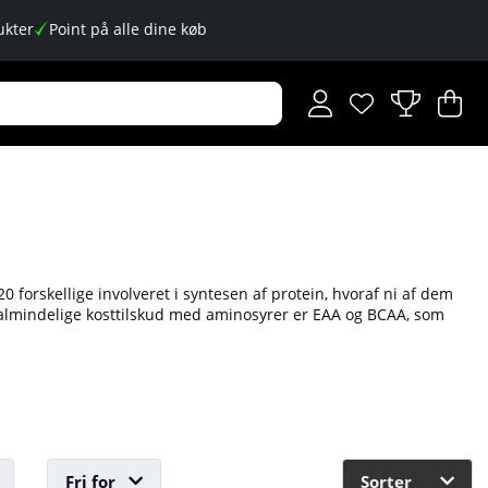
kter
Point på alle dine køb
Ønskeliste
Antal på ønskese
.
I
An
.
0 forskellige involveret i syntesen af protein, hvoraf ni af dem
To almindelige kosttilskud med aminosyrer er EAA og BCAA, som
 udgør EAA og BCAA effektive energikilder under træning og har
Fri for
Sorter