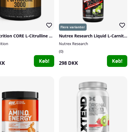
5% Nutrition CORE L-Citrulline 3000, 60 serv.
Nutrex Research Liquid L-Carnitine 3000, 480 ml
ition
Nutrex Research
0
Køb!
Køb!
KK
298 DKK