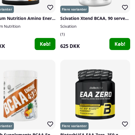
Optimum Nutrition Amino Energy, 270 g
Scivation Xtend BCAA, 90 serveringar
 Nutrition
Scivation
1
Køb!
Køb!
KK
625 DKK
Swedish Supplements BCAA Engine 4:1:1
BiotechUSA EAA Zero, 350 g