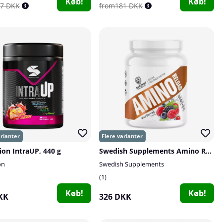
Køb!
Køb!
7 DKK
from181 DKK
ion IntraUP, 440 g
Swedish Supplements Amino Reload, 1 kg
on
Swedish Supplements
1
Køb!
Køb!
KK
326 DKK