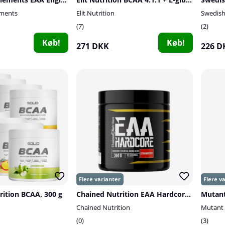
ements
Elit Nutrition
Swedis
7
2
Køb!
Køb!
271 DKK
226 D
rition BCAA, 300 g
Chained Nutrition EAA Hardcore, 320 g
Mutant
Chained Nutrition
Mutant
0
3