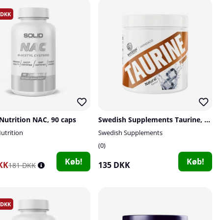
Nutrition NAC, 90 caps
Swedish Supplements Taurine, 200 g
utrition
Swedish Supplements
0
Køb!
Køb!
KK
135 DKK
181 DKK