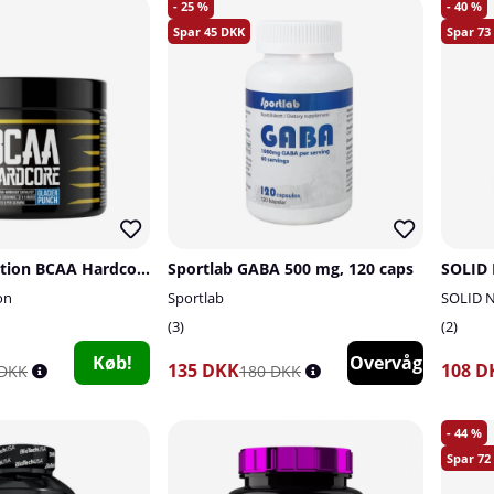
25
40
45
73
Chained Nutrition BCAA Hardcore, 264 g
Sportlab GABA 500 mg, 120 caps
SOLID 
on
Sportlab
SOLID N
3
2
Køb!
Overvåg
135 DKK
108 D
 DKK
180 DKK
44
72