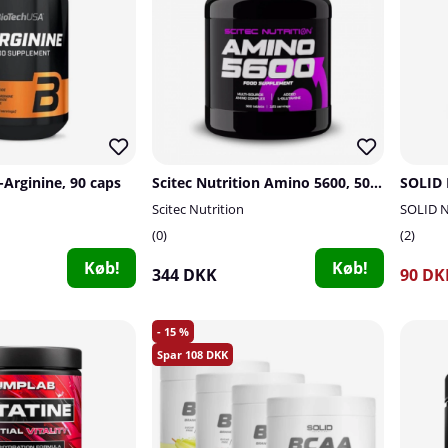
Arginine, 90 caps
Scitec Nutrition Amino 5600, 500 tabs
SOLID 
Scitec Nutrition
SOLID N
0
2
Køb!
Køb!
344 DKK
90 DK
15
108