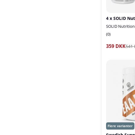
SOLID Nutrition
0
359 DKK
541