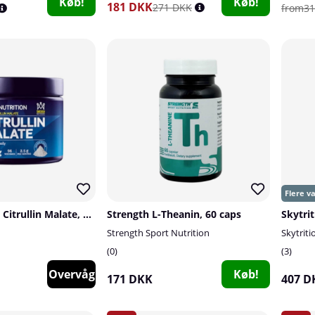
Køb!
Køb!
181 DKK
271 DKK
from31
Star Nutrition Citrullin Malate, 240g
Strength L-Theanin, 60 caps
Skytrit
Strength Sport Nutrition
Skytriti
0
3
Overvåg
Køb!
171 DKK
407 D