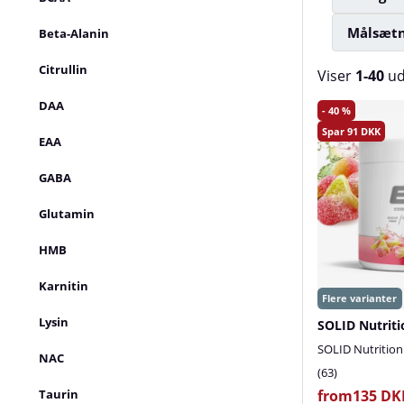
Målsætn
Beta-Alanin
Citrullin
Viser
1-40
u
DAA
Produkter
40
91
EAA
GABA
Glutamin
HMB
Karnitin
Lysin
SOLID Nutriti
SOLID Nutrition
NAC
63
Taurin
from135 DK