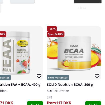
efter
35
64
utrition EAA + BCAA, 400 g
SOLID Nutrition BCAA, 300 g
rition
SOLID Nutrition
33
71 DKK
from117 DKK