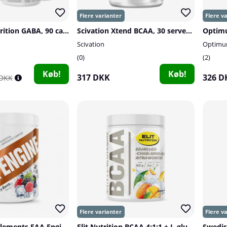
4 x SOLID Nutrition GABA, 90 caps
Scivation Xtend BCAA, 30 serveringar
Scivation
Optimum
0
2
Køb!
Køb!
317 DKK
326 D
 DKK
Swedish Supplements EAA Engine, 450 g
Elit Nutrition BCAA 4:1:1 + L-glutamine, 400 g