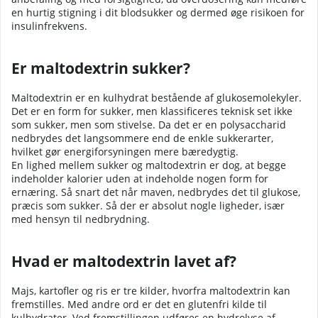
en hurtig stigning i dit blodsukker og dermed øge risikoen for
insulinfrekvens.
Er maltodextrin sukker?
Maltodextrin er en kulhydrat bestående af glukosemolekyler.
Det er en form for sukker, men klassificeres teknisk set ikke
som sukker, men som stivelse. Da det er en polysaccharid
nedbrydes det langsommere end de enkle sukkerarter,
hvilket gør energiforsyningen mere bæredygtig.
En lighed mellem sukker og maltodextrin er dog, at begge
indeholder kalorier uden at indeholde nogen form for
ernæring. Så snart det når maven, nedbrydes det til glukose,
præcis som sukker. Så der er absolut nogle ligheder, især
med hensyn til nedbrydning.
Hvad er maltodextrin lavet af?
Majs, kartofler og ris er tre kilder, hvorfra maltodextrin kan
fremstilles. Med andre ord er det en glutenfri kilde til
kulhydrater. Ved fremstillingen udføres en hydrolyse af