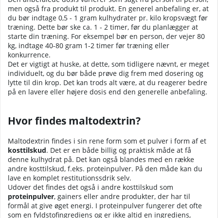
men også fra produkt til produkt. En generel anbefaling er, at
du bør indtage 0,5 - 1 gram kulhydrater pr. kilo kropsvægt før
træning. Dette bør ske ca. 1 - 2 timer, før du planlægger at
starte din træning. For eksempel bør en person, der vejer 80
kg, indtage 40-80 gram 1-2 timer før træning eller
konkurrence.
Det er vigtigt at huske, at dette, som tidligere nævnt, er meget
individuelt, og du bør både prøve dig frem med dosering og
lytte til din krop. Det kan trods alt være, at du reagerer bedre
på en lavere eller højere dosis end den generelle anbefaling.
Hvor findes maltodextrin?
Maltodextrin findes i sin rene form som et pulver i form af et
kosttilskud
. Det er en både billig og praktisk måde at få
denne kulhydrat på. Det kan også blandes med en række
andre kosttilskud, f.eks. proteinpulver. På den måde kan du
lave en komplet restitutionssdrik selv.
Udover det findes det også i andre kosttilskud som
proteinpulver
, gainers eller andre produkter, der har til
formål at give øget energi. I proteinpulver fungerer det ofte
som en fyldstofingrediens og er ikke altid en ingrediens,