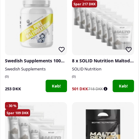
217
Swedish Supplements 100% Maltodextrine, 3 kg
8 x SOLID Nutrition Maltodextrin, 900 g
Swedish Supplements
SOLID Nutrition
0
0
Køb!
Køb!
253 DKK
501 DKK
718 DKK
30
109