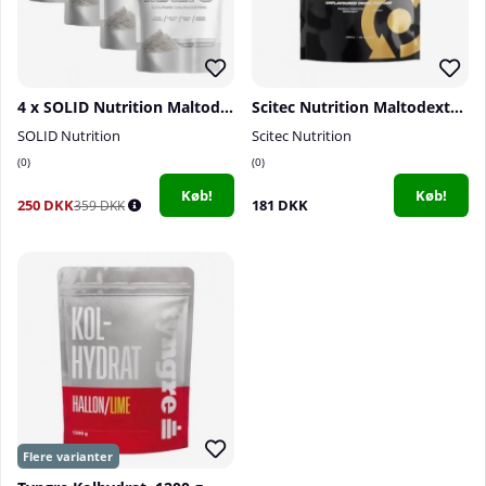
4 x SOLID Nutrition Maltodextrin, 900 g
Scitec Nutrition Maltodextrin, 2000 g
SOLID Nutrition
Scitec Nutrition
0
0
Køb!
Køb!
250 DKK
181 DKK
359 DKK