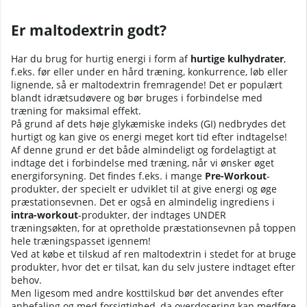
Er maltodextrin godt?
Har du brug for hurtig energi i form af
hurtige kulhydrater
,
f.eks. før eller under en hård træning, konkurrence, løb eller
lignende, så er maltodextrin fremragende! Det er populært
blandt idrætsudøvere og bør bruges i forbindelse med
træning for maksimal effekt.
På grund af dets høje glykæmiske indeks (GI) nedbrydes det
hurtigt og kan give os energi meget kort tid efter indtagelse!
Af denne grund er det både almindeligt og fordelagtigt at
indtage det i forbindelse med træning, når vi ønsker øget
energiforsyning. Det findes f.eks. i mange
Pre-Workout
-
produkter, der specielt er udviklet til at give energi og øge
præstationsevnen. Det er også en almindelig ingrediens i
intra-workout
-produkter, der indtages UNDER
træningsøkten, for at opretholde præstationsevnen på toppen
hele træningspasset igennem!
Ved at købe et tilskud af ren maltodextrin i stedet for at bruge
produkter, hvor det er tilsat, kan du selv justere indtaget efter
behov.
Men ligesom med andre kosttilskud bør det anvendes efter
anbefaling og med forsigtighed, da overdosering kan medføre