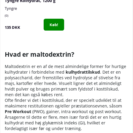
Tyngre Kolhydrat, 1200 g
Tyngre
0
Køb!
135 DKK
Hvad er maltodextrin?
Maltodextrin er en af de mest almindelige former for hurtige
kulhydrater i forbindelse med
kulhydrattilskud
. Det er en
polysaccharid, der fremstilles ved hydrolyse af stivelse fra
majs, kartofler eller hvede. Visuelt ligner det et almindeligt
hvidt pulver og bruges primært som fyldstof i kosttilskud,
men det kan også købes rent.
Ofte finder vi det i kosttilskud, der er specielt udviklet til at
maksimere restitutionen og/eller præstationsevnen, såsom
Pre Workout
(PWO), gainer, intra workout og post workout.
Årsagerne til dette er flere, men især fordi det er en hurtig
kulhydrat med høj glykæmisk indeks (GI), hvilket er
fordelagtigt især før og under træning.