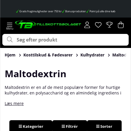
Gratis fragtmuligheder over 750 kr
Bonusprodukter
Point på alle dine køb
Ønskeliste
Antal på ønskes
.
Ind
Anta
.
Hjem
Kosttilskud & Fødevarer
Kulhydrater
Maltodex
Maltodextrin
Maltodextrin er en af de mest populære former for hurtige
kulhydrater, en polysaccharid og en almindelig ingrediens i
mange kosttilskud. Takket være sin høje glykæmiske indeks
Læs mere
(GI) giver det hurtig energi til musklerne og er derfor perfekt i
forbindelse med træning! Brug det før, under og/eller efter
træningen for at opnå maksimal energi og præstationsevne.
Bland det med vand eller kombiner det med f.eks.
proteinpulver for en komplet restitutionsdrik. Køb
Kategorier
Filtrér
Sorter