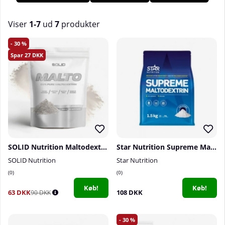
Maltodextrin hos os på Tillskottsbolaget!
Viser
1-7
ud
7
produkter
Produkter
30
27
SOLID Nutrition Maltodextrin, 900 g
Star Nutrition Supreme Maltodextrin, 1,5 kg
SOLID Nutrition
Star Nutrition
0
0
Køb!
Køb!
63 DKK
108 DKK
90 DKK
30