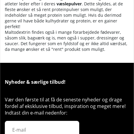
atleter leder efter i deres
væslepulver
. Dette skyldes, at de
fleste ønsker et så rent proteinpulver som muligt, der
indeholder så meget protein som muligt. Hvis du derimod
gerne vil have både kulhydrater og protein, er en gainer
perfekt!
Maltodextrin findes også i mange forarbejdede fødevarer,
såsom slik, bagværk og is, men også i supper, dressinger og
saucer. Det fungerer som en fyldstof og er ikke altid værdsat,
da mange ønsker et så "rent" produkt som muligt.
Nyheder & særlige tilbud!
Vær den første til at få de seneste nyheder og drage
fordel af eksklusive tilbud, inspiration og meget mere!
Indtast din e-mail nedenfor: