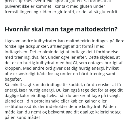
proces fjernes eventuelle spor af gluten. Så forudsat at
pulveret ikke er kommet i kontakt med gluten under
fremstillingen, og kilden er glutenfri, er det altså glutenfrit.
Hvornår skal man tage maltodextrin?
Ligesom andre kulhydrater kan maltodextrin indtages på flere
forskellige tidspunkter, afhængigt af dit formål med
indtagelsen. Det er almindeligt at indtage det i forbindelse
med træning, dvs. før, under og/eller efter. Dette skyldes, at
det er en hurtig kulhydrat med høj GI, som optages hurtigt af
kroppen. Med andre ord giver det dig hurtig energi, hvilket
ofte er ønskeligt både før og under en hård træning samt
bagefter.
Så enkelt sagt kan du indtage tilskuddet, når du ønsker at få
energi, især hurtig energi. Du kan også tage det for at øge dit
daglige kalorieindtag, f.eks. når du ønsker at tage på i vægt.
Bland det i din proteinshake eller køb en gainer eller
restitutionssdrik, der indeholder denne kulhydrat. På den
måde kan du nemt og bekvemt øge dit daglige kalorieindtag
på en sund måde!