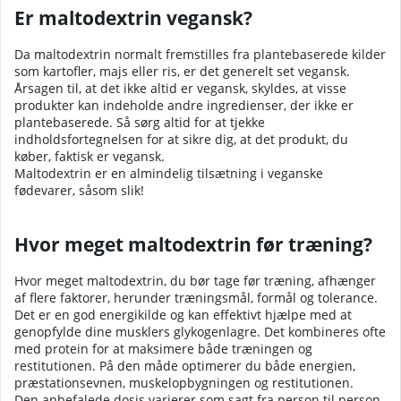
Er maltodextrin vegansk?
Da maltodextrin normalt fremstilles fra plantebaserede kilder
som kartofler, majs eller ris, er det generelt set vegansk.
Årsagen til, at det ikke altid er vegansk, skyldes, at visse
produkter kan indeholde andre ingredienser, der ikke er
plantebaserede. Så sørg altid for at tjekke
indholdsfortegnelsen for at sikre dig, at det produkt, du
køber, faktisk er vegansk.
Maltodextrin er en almindelig tilsætning i veganske
fødevarer, såsom slik!
Hvor meget maltodextrin før træning?
Hvor meget maltodextrin, du bør tage før træning, afhænger
af flere faktorer, herunder træningsmål, formål og tolerance.
Det er en god energikilde og kan effektivt hjælpe med at
genopfylde dine musklers glykogenlagre. Det kombineres ofte
med protein for at maksimere både træningen og
restitutionen. På den måde optimerer du både energien,
præstationsevnen, muskelopbygningen og restitutionen.
Den anbefalede dosis varierer som sagt fra person til person,