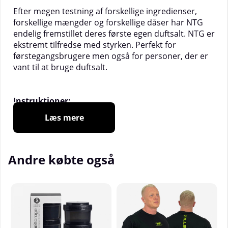
Efter megen testning af forskellige ingredienser,
forskellige mængder og forskellige dåser har NTG
endelig fremstillet deres første egen duftsalt. NTG er
ekstremt tilfredse med styrken. Perfekt for
førstegangsbrugere men også for personer, der er
vant til at bruge duftsalt.
Instruktioner:
For at aktivere lugtesaltet for første gang, åbne
Læs mere
glasset, tilsæt lidt vand, en god målestok er en teske,
ca. 5 ml, ("less is more"), luk glasset og ryst grundigt,
indtil glasset føles varmt. Åbn og duft!
Andre købte også
OBS! Første gang du åbner dåsen efter at have
aktiveret den, kan der være opbygget tryk indeni.
Åbn dåsen forsigtigt, helst udendørs, og hold den i
en armslængde fra dig, da indholdet kan sprøjte ud.
Dette er helt normalt ved første åbning.
Tips: