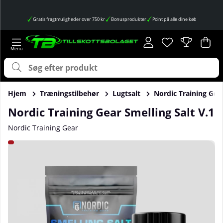
Gratis fragtmuligheder over 750 kr
Bonusprodukter
Point på alle dine køb
Ønskeliste
Antal på ønskes
.
Ind
Anta
.
Hjem
Træningstilbehør
Lugtsalt
Nordic Training Gear
Nordic Training Gear Smelling Salt V.1
Nordic Training Gear
Produktbilleder Nordic Training Gear Smelling Salt V.1