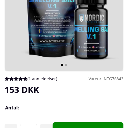
(
1 anmeldelser
)
Varenr:
NTG76843
Gennemsnitlig vurdering 5 ud af 5 Antal vurderinger 1
153
DKK
Antal: