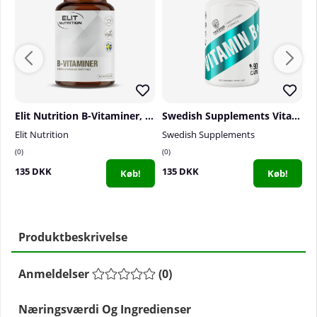
Elit Nutrition B-Vitaminer, 60 caps
Swedish Supplements Vitamin B6 P-5-P, 60 caps
Elit Nutrition
Swedish Supplements
S
0
0
1
135 DKK
135 DKK
7
Køb!
Køb!
Produktbeskrivelse
Anmeldelser
(
0
)
Næringsværdi Og Ingredienser