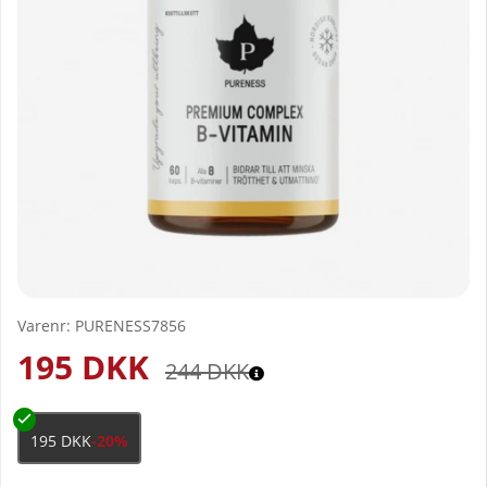
Varenr:
PURENESS7856
195
DKK
244
DKK
195 DKK
-20%