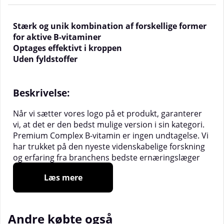
Stærk og unik kombination af forskellige former
for aktive B-vitaminer
Optages effektivt i kroppen
Uden fyldstoffer
Beskrivelse:
Når vi sætter vores logo på et produkt, garanterer
vi, at det er den bedst mulige version i sin kategori.
Premium Complex B-vitamin er ingen undtagelse. Vi
har trukket på den nyeste videnskabelige forskning
og erfaring fra branchens bedste ernæringslæger
og ernæringsterapeuter. Resultatet? Et unikt B-
Læs mere
vitaminpræparat!
B-vitaminer er gavnlige for mange af kroppens
processer, såsom stofskifte og nervesystem.
Andre købte også
Pureness Premium Complex B-vitamin
er et