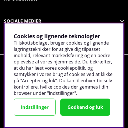
SOCIALE MEDIER
Cookies og lignende teknologier
Tillskottsbolaget bruger cookies og lignende
VIRKSOMHEDSOPLYSNINGER
lagringsteknikker for at give dig tilpasset
indhold, relevant markedsføring og en bedre
oplevelse af vores hjemmeside. Du bekræfter,
at du har læst vores cookiepolitik, og
samtykker i vores brug af cookies ved at klikke
på "Accepter og luk". Du kan til enhver tid selv
©
2026 tillskottsbolaget.dk. Vi bruger cookies -
Læs
kontrollere, hvilke cookies der gemmes i din
mere
.
browser under "Indstillinger".
Indstillinger
Godkend og luk