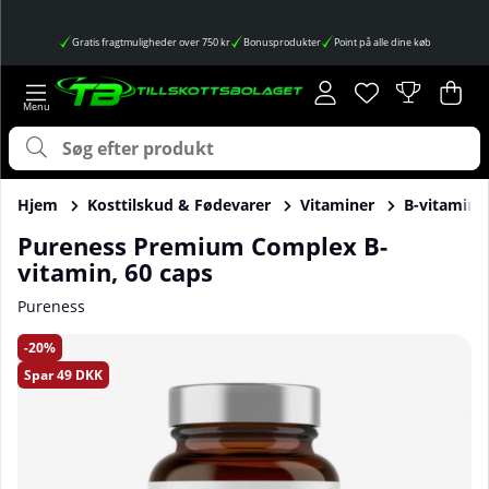
Gratis fragtmuligheder over 750 kr
Bonusprodukter
Point på alle dine køb
Ønskeliste
Antal på ønskes
.
Ind
Anta
.
Hjem
Kosttilskud & Fødevarer
Vitaminer
B-vitamin
Pureness Premium Complex B-
vitamin, 60 caps
Pureness
Produktbilleder Pureness Premium Complex B-vitamin, 60 
20
Spar
49 DKK