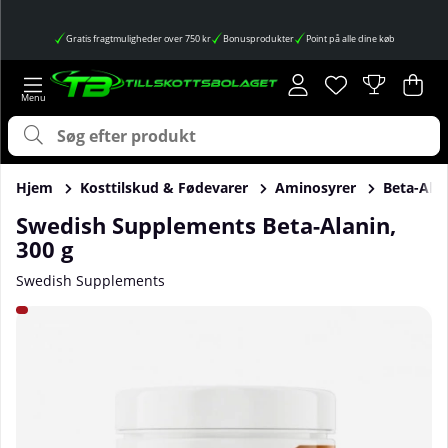
Gratis fragtmuligheder over 750 kr
Bonusprodukter
Point på alle dine køb
Ønskeliste
Antal på ønskes
.
Ind
Anta
.
Hjem
Kosttilskud & Fødevarer
Aminosyrer
Beta-Ala
Swedish Supplements Beta-Alanin,
300 g
Swedish Supplements
Produktbilleder Swedish Supplements Beta-Alanin, 300 g