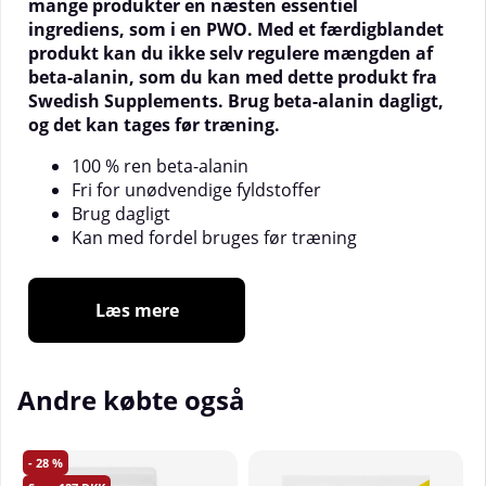
mange produkter en næsten essentiel
ingrediens, som i en PWO. Med et færdigblandet
produkt kan du ikke selv regulere mængden af
beta-alanin, som du kan med dette produkt fra
Swedish Supplements. Brug beta-alanin dagligt,
og det kan tages før træning.
100 % ren beta-alanin
Fri for unødvendige fyldstoffer
Brug dagligt
Kan med fordel bruges før træning
Beta-Alanin er ikke en ny opdagelse. Allerede i
Læs mere
begyndelsen af 1900-tallet blev carnosin opdaget, og
kort efter blev det opdaget, hvad der udgør denne
forbindelse, nemlig histidin og beta-alanin. Det har
Andre købte også
taget tid indtil moderne tid, før forståelsen af
musklernes biokemiske processer førte til, at beta-
alanin begyndte at blive solgt som kosttilskud, og
28
siden det blev introduceret, er dette stof kun blevet