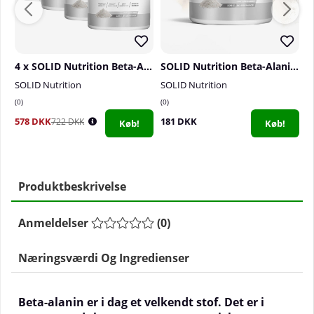
4 x SOLID Nutrition Beta-Alanine, 320 g
SOLID Nutrition Beta-Alanine, 320 g
SOLID Nutrition
SOLID Nutrition
S
0
0
0
578 DKK
181 DKK
3
722 DKK
Køb!
Køb!
Produktbeskrivelse
Anmeldelser
(
0
)
Næringsværdi Og Ingredienser
Beta-alanin er i dag et velkendt stof. Det er i