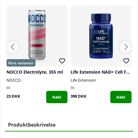
NOCCO Electrolyte, 355 ml
Life Extension NAD+ Cell Formula 100 mg, 30 caps
2
NOCCO
Life Extension
C
0
0
0
23 DKK
398 DKK
4
Køb!
Køb!
Produktbeskrivelse