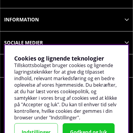
INFORMATION
SOCIALE MEDIER
Cookies og lignende teknologier
Tillskottsbolaget bruger cookies og lignende
VIRKSOMHEDSOPLYSNINGER
lagringsteknikker for at give dig tilpasset
indhold, relevant markedsføring og en bedre
oplevelse af vores hjemmeside. Du bekræfter,
at du har læst vores cookiepolitik, og
samtykker i vores brug af cookies ved at klikke
på "Accepter og luk". Du kan til enhver tid selv
©
2026 tillskottsbolaget.dk. Vi bruger cookies -
Læs
kontrollere, hvilke cookies der gemmes i din
mere
.
browser under "Indstillinger".
Indstillinger
Godkend og luk