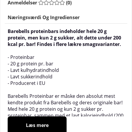
Anmeldelser
(
0
)
Næringsværdi Og Ingredienser
Barebells proteinbars indeholder hele 20 g
protein, men kun 2 g sukker, alt dette under 200
kcal pr. bar! Findes i flere lækre smagsvarianter.
- Proteinbar
- 20 g protein pr. bar
- Lavt kulhydratindhold
- Lavt sukkerindhold
- Produceret i EU
Barebells Proteinbar er måske den absolut mest
kendte produkt fra Barebells og deres originale bar!
Med hele 20 g protein og kun 2 g sukker pr.
proteinbar, sammen med et lavt kalorieindhold (200
kcal) og utroligt lækre smage, er Barebells
Læs mere
proteinbar i top for mange! Derudover er de helt