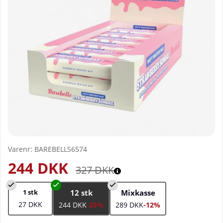
Varenr:
BAREBELLS6574
244
DKK
327
DKK
1 stk
12 stk
Mixkasse
27 DKK
244 DKK
-25%
289 DKK
-12%