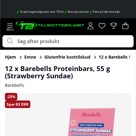
Gratis fragtmuligheder over 750 kr
Bonusprodukter
Point på alle dine køb
Ønskeliste
Antal på ønskes
.
Ind
Anta
.
Hjem
Emne
Glutenfrie kosttilskud
12 x Barebells Pr
12 x Barebells Proteinbars, 55 g
(Strawberry Sundae)
Barebells
Produktbilleder 12 x Barebells Proteinbars, 55 g (Strawber
25
Spar
83 DKK