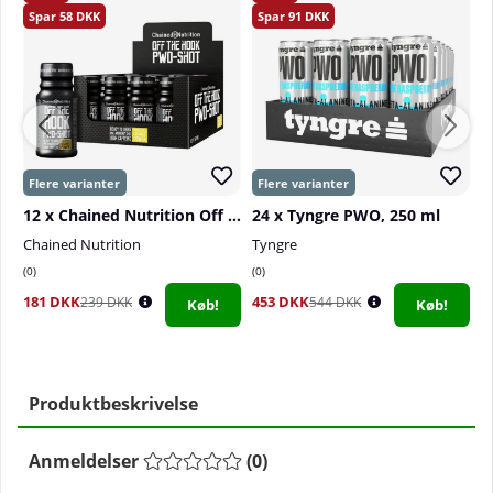
58
91
12 x Chained Nutrition Off The Hook PWO-Shot, 60 ml (Pineapple Orange
24 x Tyngre PWO, 250 ml
Chained Nutrition
Tyngre
M
0
0
7
181 DKK
453 DKK
2
239 DKK
544 DKK
Køb!
Køb!
Produktbeskrivelse
Anmeldelser
(
0
)