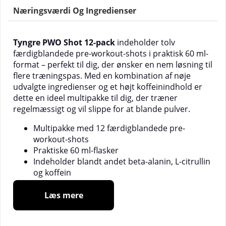
Næringsværdi Og Ingredienser
Tyngre PWO Shot 12-pack
indeholder tolv
færdigblandede pre-workout-shots i praktisk 60 ml-
format – perfekt til dig, der ønsker en nem løsning til
flere træningspas. Med en kombination af nøje
udvalgte ingredienser og et højt koffeinindhold er
dette en ideel multipakke til dig, der træner
regelmæssigt og vil slippe for at blande pulver.
Multipakke med 12 færdigblandede pre-
workout-shots
Praktiske 60 ml-flasker
Indeholder blandt andet beta-alanin, L-citrullin
og koffein
Højt koffeinindhold
Klar til at drikke – ingen opblanding nødvendig
Læs mere
Tyngre PWO Shot 12-pack er udviklet til dig, der
ønsker en hurtig og bekvem pre-workout uden