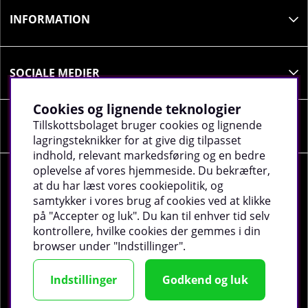
INFORMATION
SOCIALE MEDIER
Cookies og lignende teknologier
Tillskottsbolaget bruger cookies og lignende
VIRKSOMHEDSOPLYSNINGER
lagringsteknikker for at give dig tilpasset
indhold, relevant markedsføring og en bedre
oplevelse af vores hjemmeside. Du bekræfter,
at du har læst vores cookiepolitik, og
samtykker i vores brug af cookies ved at klikke
på "Accepter og luk". Du kan til enhver tid selv
©
2026 tillskottsbolaget.dk. Vi bruger cookies -
Læs
kontrollere, hvilke cookies der gemmes i din
mere
.
browser under "Indstillinger".
Indstillinger
Godkend og luk