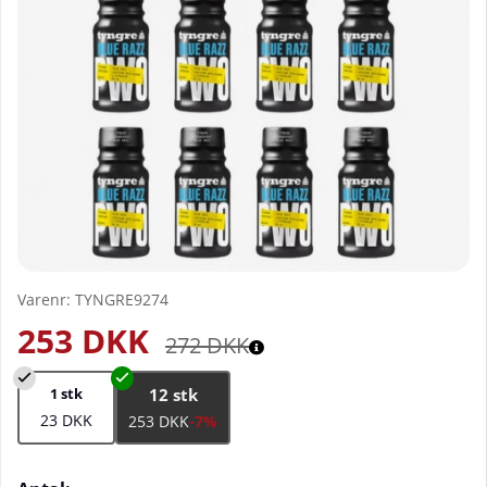
Varenr:
TYNGRE9274
253
DKK
272
DKK
1 stk
12 stk
23 DKK
253 DKK
-7%