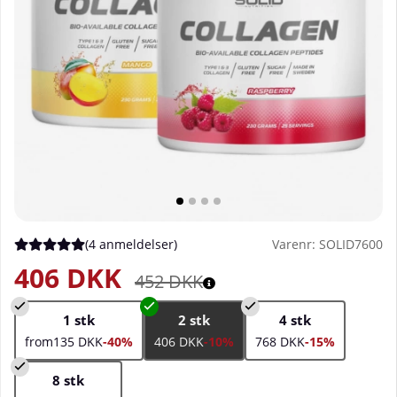
(
4 anmeldelser
)
Varenr:
SOLID7600
Gennemsnitlig vurdering 5 ud af 5 Antal vurderinger 4
406
DKK
452
DKK
1 stk
2 stk
4 stk
from135 DKK
-40%
406 DKK
-10%
768 DKK
-15%
8 stk