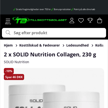
Gratis fragtmuligheder over 750 kr
Bonusprodukter
Point på alle dine køb
Ønskeliste
Antal på ønskes
.
Ind
Anta
.
Hjem
Kosttilskud & Fødevarer
Ledesundhed
Kollage
2 x SOLID Nutrition Collagen, 230 g
SOLID Nutrition
Produktbilleder 2 x SOLID Nutrition Collagen, 230 g
10
Spar
46 DKK