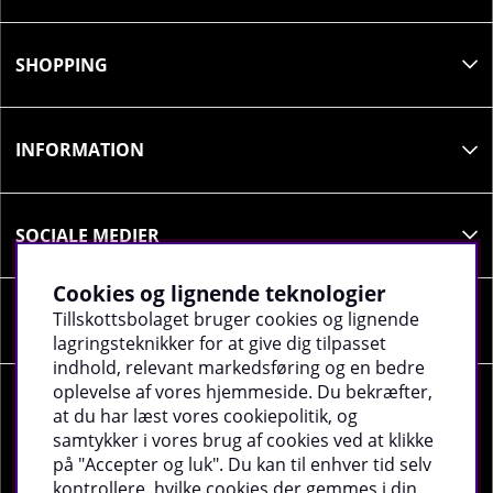
SHOPPING
INFORMATION
SOCIALE MEDIER
Cookies og lignende teknologier
Tillskottsbolaget bruger cookies og lignende
VIRKSOMHEDSOPLYSNINGER
lagringsteknikker for at give dig tilpasset
indhold, relevant markedsføring og en bedre
oplevelse af vores hjemmeside. Du bekræfter,
at du har læst vores cookiepolitik, og
samtykker i vores brug af cookies ved at klikke
på "Accepter og luk". Du kan til enhver tid selv
©
2026 tillskottsbolaget.dk. Vi bruger cookies -
Læs
kontrollere, hvilke cookies der gemmes i din