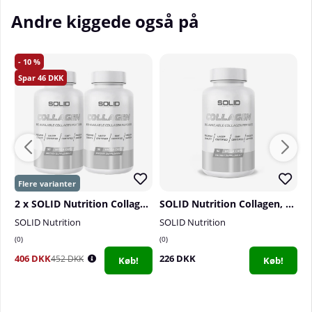
Andre kiggede også på
10
46
2 x SOLID Nutrition Collagen, 90 mega caps
SOLID Nutrition Collagen, 90 mega caps
SOLID Nutrition
SOLID Nutrition
D
0
0
0
406 DKK
226 DKK
3
452 DKK
Køb!
Køb!