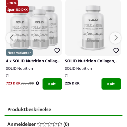
20
180
4 x SOLID Nutrition Collagen, 90 mega caps
SOLID Nutrition Collagen, 90 mega caps
SOLID Nutrition
SOLID Nutrition
S
0
0
4
723 DKK
226 DKK
4
903 DKK
Køb!
Køb!
Produktbeskrivelse
Anmeldelser
(
0
)