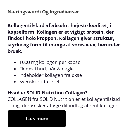
Næringsværdi Og Ingredienser
Kollagentilskud af absolut højeste kvalitet, i
kapselform! Kollagen er et vigtigt protein, der
findes i hele kroppen. Kollagen giver struktur,
styrke og form til mange af vores væv, herunder
brusk.
1000 mg kollagen per kapsel
Findes i hud, hår & negle
Indeholder kollagen fra okse
Svenskproduceret
Hvad er SOLID Nutrition Collagen?
COLLAGEN fra SOLID Nutrition er et kollagentilskud
til dig, der ønsker at øge dit indtag af rent kollagen.
Kollagen er et protein, som kroppen selv
producerer, men med alderen nedbryder vi mere,
Læs mere
end vi når at danne. Resultatet af dette er f.eks. at