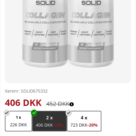
Varenr:
SOLID675332
406
DKK
452
DKK
1 x
2 x
4 x
226 DKK
406 DKK
-10%
723 DKK
-20%