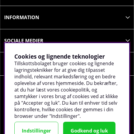
INFORMATION
SOCIALE MEDIER
Cookies og lignende teknologier
Tillskottsbolaget bruger cookies og lignende
VIRKSOMHEDSOPLYSNINGER
lagringsteknikker for at give dig tilpasset
indhold, relevant markedsføring og en bedre
oplevelse af vores hjemmeside. Du bekræfter,
at du har læst vores cookiepolitik, og
samtykker i vores brug af cookies ved at klikke
på "Accepter og luk". Du kan til enhver tid selv
©
2026 tillskottsbolaget.dk. Vi bruger cookies -
Læs
kontrollere, hvilke cookies der gemmes i din
mere
.
browser under "Indstillinger".
Indstillinger
Godkend og luk