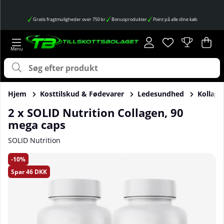
Gratis fragtmuligheder over 750 kr
Bonusprodukter
Point på alle dine køb
Ønskeliste
Antal på ønskes
.
Ind
Anta
.
Hjem
Kosttilskud & Fødevarer
Ledesundhed
Kollage
2 x SOLID Nutrition Collagen, 90
mega caps
SOLID Nutrition
Produktbilleder 2 x SOLID Nutrition Collagen, 90 mega caps
10
Spar
46 DKK