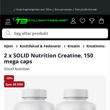
Gratis fragtmuligheder over 750 kr
Bonusprodukter
Point på alle dine køb
Ønskeliste
Antal på ønskes
.
Ind
Anta
.
Hjem
Kosttilskud & Fødevarer
Kreatin
Kreatinmono
2 x SOLID Nutrition Creatine, 150
mega caps
SOLID Nutrition
Produktbilleder 2 x SOLID Nutrition Creatine, 150 mega cap
10
Spar
46 DKK