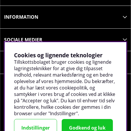
Anbefalet dosis:
Tag 5 kapsler dagligt
INFORMATION
SOCIALE MEDIER
Cookies og lignende teknologier
Tillskottsbolaget bruger cookies og lignende
VIRKSOMHEDSOPLYSNINGER
lagringsteknikker for at give dig tilpasset
indhold, relevant markedsføring og en bedre
oplevelse af vores hjemmeside. Du bekræfter,
at du har læst vores cookiepolitik, og
samtykker i vores brug af cookies ved at klikke
på "Accepter og luk". Du kan til enhver tid selv
©
2026 tillskottsbolaget.dk. Vi bruger cookies -
Læs
kontrollere, hvilke cookies der gemmes i din
mere
.
browser under "Indstillinger".
Indstillinger
Godkend og luk