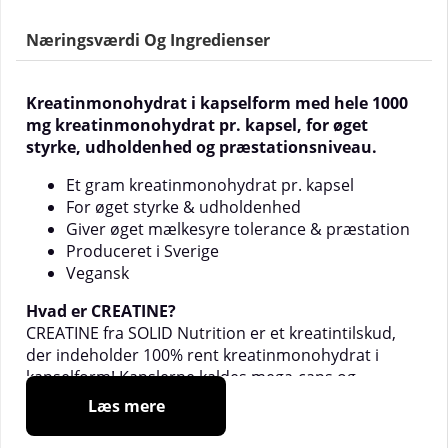
Næringsværdi Og Ingredienser
Kreatinmonohydrat i kapselform med hele 1000
mg kreatinmonohydrat pr. kapsel, for øget
styrke, udholdenhed og præstationsniveau.
Et gram kreatinmonohydrat pr. kapsel
For øget styrke & udholdenhed
Giver øget mælkesyre tolerance & præstation
Produceret i Sverige
Vegansk
Hvad er CREATINE?
CREATINE fra SOLID Nutrition er et kreatintilskud,
der indeholder 100% rent kreatinmonohydrat i
kapselform! Kapslerne kaldes mega-caps og
indeholder derfor hele et gram pr. kapsel. Passer
Læs mere
perfekt til dig, der vil undgå besværet med pulver,
målinger, osv.