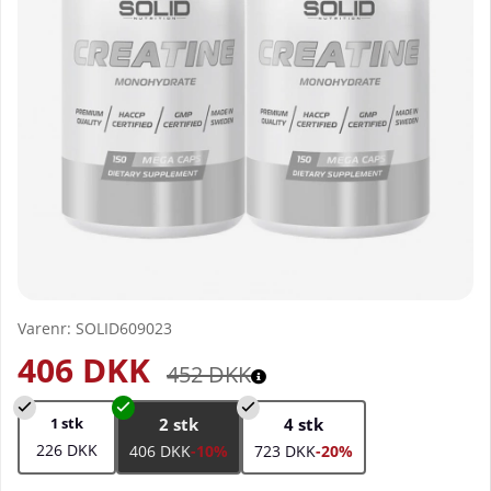
Varenr:
SOLID609023
406
DKK
452
DKK
1 stk
2 stk
4 stk
226 DKK
406 DKK
-10%
723 DKK
-20%