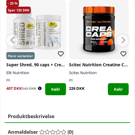
25
135
Super Shred, 90 caps + Creatine Monohydrate, 300 g
Scitec Nutrition Creatine Caps, 250 Caps
Elit Nutrition
Scitec Nutrition
El
0
0
0
407 DKK
226 DKK
3
542 DKK
Køb!
Køb!
Produktbeskrivelse
Anmeldelser
(
0
)