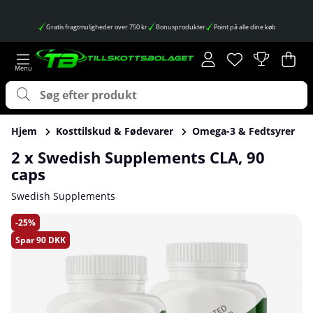
Gratis fragtmuligheder over 750 kr
Bonusprodukter
Point på alle dine køb
Ønskeliste
Antal på ønskes
.
Ind
Anta
.
Hjem
Kosttilskud & Fødevarer
Omega-3 & Fedtsyrer
2 x Swedish Supplements CLA, 90
caps
Swedish Supplements
Produktbilleder 2 x Swedish Supplements CLA, 90 caps
25
Spar
90 DKK