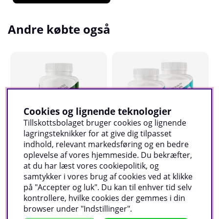
dyr, der har haft adgang til græsning.
Koncentrationerne er stadig små, og den mest
Andre købte også
pålidelige måde at øge indtaget af CLA på er ved
hjælp af et kosttilskud.
CLA fra Swedish Supplements er et kvalitetstilskud
med 1.000 mg CLA pr. kapsel. Dette CLA indeholder
80 % konjugeret linolsyre, hvilket betyder, at du kun
behøver én kapsel pr. portion. Den samlede daglige
dosis er tre kapsler.
Cookies og lignende teknologier
CLA er et meget populært produkt inden for
Tillskottsbolaget bruger cookies og lignende
kategorien fedtforbrændere. CLA kan bruges alene
lagringsteknikker for at give dig tilpasset
som det er, men det kan også kombineres med
indhold, relevant markedsføring og en bedre
andre produkter fra Swedish Supplements.
oplevelse af vores hjemmeside. Du bekræfter,
Swedish Supplements CLA, 90 caps
2 x Swedish Supplements Omega-3, 120 caps
at du har læst vores cookiepolitik, og
Swedish Supplements
Swedish Supplements
S
_______________________
samtykker i vores brug af cookies ved at klikke
0
5
0
på "Accepter og luk". Du kan til enhver tid selv
Antal portioner pr. pakke:
30 stk.
181 DKK
270 DKK
1
Køb!
Køb!
kontrollere, hvilke cookies der gemmes i din
browser under "Indstillinger".
Anbefalet daglig dosis:
Tag 1 kapsel 3 gange om