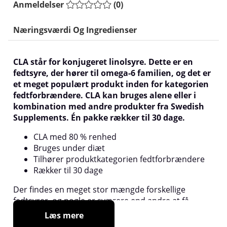
Anmeldelser
(
0
)
Næringsværdi Og Ingredienser
CLA står for konjugeret linolsyre. Dette er en
fedtsyre, der hører til omega-6 familien, og det er
et meget populært produkt inden for kategorien
fedtforbrændere. CLA kan bruges alene eller i
kombination med andre produkter fra Swedish
Supplements. Én pakke rækker til 30 dage.
CLA med 80 % renhed
Bruges under diæt
Tilhører produktkategorien fedtforbrændere
Rækker til 30 dage
Der findes en meget stor mængde forskellige
fedtsyrer, og nogle er sværere end andre at få
gennem kosten. CLA er en sådan fedtsyre. CLA
Læs mere
findes i mælk og kød og i højest koncentration hos