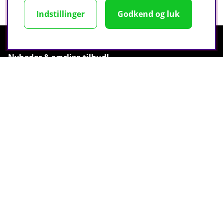
dagen sammen med måltid. Overskrid ikke den
anbefalede daglige dosis.
Indstillinger
Godkend og luk
Nyheder & særlige tilbud!
Vær den første til at få de seneste nyheder og drage
fordel af eksklusive tilbud, inspiration og meget mere!
Indtast din e-mail nedenfor:
Registrer
SHOPPING