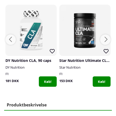
DY Nutrition CLA, 90 caps
Star Nutrition Ultimate CLA, 90 caps
E
DY Nutrition
Star Nutrition
El
0
0
0
181 DKK
153 DKK
1
Køb!
Køb!
Produktbeskrivelse