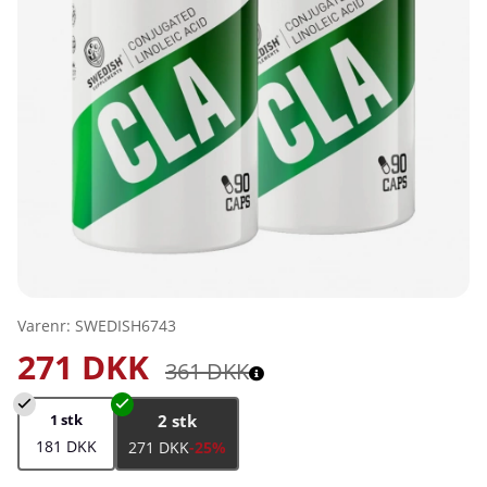
Varenr:
SWEDISH6743
271
DKK
361
DKK
1 stk
2 stk
181 DKK
271 DKK
-25%