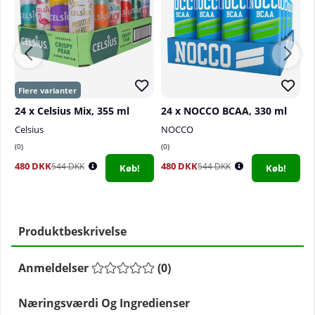
24 x Celsius Mix, 355 ml
24 x NOCCO BCAA, 330 ml
2
Celsius
NOCCO
N
0
0
0
480 DKK
480 DKK
4
544 DKK
544 DKK
Køb!
Køb!
Produktbeskrivelse
Anmeldelser
(
0
)
Næringsværdi Og Ingredienser