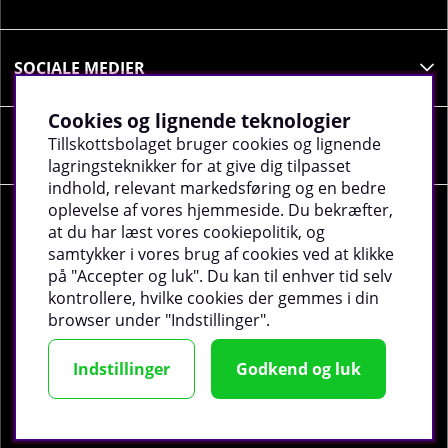
meget som almindelige energidrikke. For dem, der
regelmæssigt indtager koffeinholdige drikkevarer, er
Celsius et velsmagende alternativ til at erstatte
SOCIALE MEDIER
koffeinen med. Drik Celsius i stedet for sukkerholdig
sodavand, energidrik eller sukkeret kaffe.
Cookies og lignende teknologier
Tillskottsbolaget bruger cookies og lignende
VIRKSOMHEDSOPLYSNINGER
lagringsteknikker for at give dig tilpasset
indhold, relevant markedsføring og en bedre
oplevelse af vores hjemmeside. Du bekræfter,
at du har læst vores cookiepolitik, og
samtykker i vores brug af cookies ved at klikke
på "Accepter og luk". Du kan til enhver tid selv
©
2026 tillskottsbolaget.dk. Vi bruger cookies -
Læs
kontrollere, hvilke cookies der gemmes i din
mere
.
browser under "Indstillinger".
Indstillinger
Godkend og luk