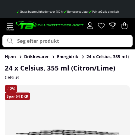
Gratis fragtmuligheder over 750 kr
Bonusprodukter
Point på alle dine køb
Ønskeliste
Antal på ønskes
.
Ind
Anta
.
Hjem
Drikkevarer
Energidrik
24 x Celsius, 355 ml (C
24 x Celsius, 355 ml (Citron/Lime)
Celsius
Produktbilleder 24 x Celsius, 355 ml (Citron/Lime)
12
Spar
64 DKK