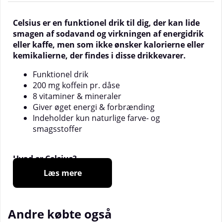
Celsius
er en funktionel drik til dig, der kan lide
smagen af sodavand og virkningen af energidrik
eller kaffe, men som ikke ønsker kalorierne eller
kemikalierne, der findes i disse drikkevarer.
Funktionel drik
200 mg koffein pr. dåse
8 vitaminer & mineraler
Giver øget energi & forbrænding
Indeholder kun naturlige farve- og
smagsstoffer
Hvad er Celsius?
Celsius
er en funktionel drik til dig, der kan lide
Læs mere
smagen af sodavand og virkningen af energidrik
eller kaffe, men som ikke ønsker kalorierne eller
kemikalierne, der findes i disse drikkevarer. Celsius
Andre købte også
øger forbrændingen og energien, men indeholder