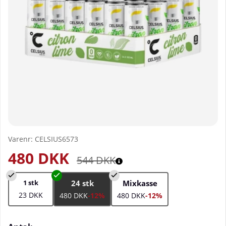
Varenr:
CELSIUS6573
480
DKK
544
DKK
1 stk
24 stk
Mixkasse
23 DKK
480 DKK
-12%
480 DKK
-12%