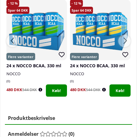
12
12
64
64
24 x NOCCO BCAA, 330 ml
24 x NOCCO BCAA, 330 ml
2
NOCCO
NOCCO
N
0
0
4
480 DKK
480 DKK
4
544 DKK
544 DKK
Køb!
Køb!
Produktbeskrivelse
Anmeldelser
(
0
)