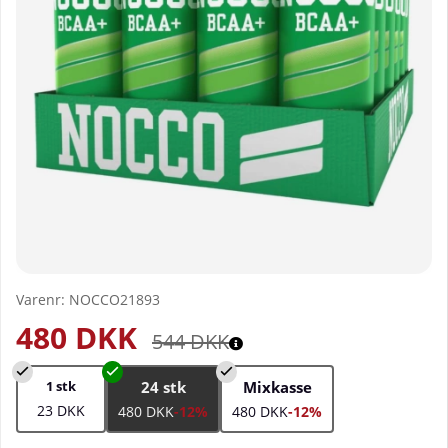
Varenr:
NOCCO21893
480
DKK
544
DKK
1 stk
24 stk
Mixkasse
23 DKK
480 DKK
-12%
480 DKK
-12%