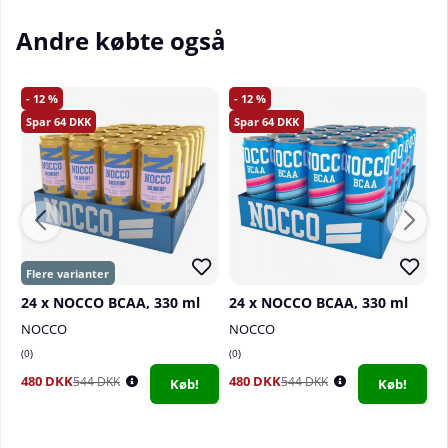
velsmagende og læskende er dejligt nok som det er,
Andre købte også
men at kunne gøre det med en indhold, der kun er
fordelagtigt for din aktive livsstil, gør det hele ekstra
godt.
12
12
64
64
Hvornår skal man drikke NOCCO BCAA+?
En NOCCO BCAA+ egner sig fremragende i
forbindelse med en træningssession. Dette skyldes,
at den indeholder både aminosyrer og vitaminer.
Sammen virker ingredienserne for at styrke din
restitution og forbedre din muskelreparation.
Men NOCCO BCAA+ kan med fordel også nydes i
hverdagen, når du bare vil slukke din tørst eller har
24 x NOCCO BCAA, 330 ml
24 x NOCCO BCAA, 330 ml
2
lyst til noget lækkert at drikke! Da NOCCO BCAA+ er
NOCCO
NOCCO
N
helt fri for koffein, er den velegnet både sent om
0
0
0
aftenen og tidligt om morgenen.
480 DKK
480 DKK
4
544 DKK
544 DKK
Køb!
Køb!
Hvorfor NOCCO BCAA+?
Fordelene ved NOCCO BCAA+ er mange! Ikke kun