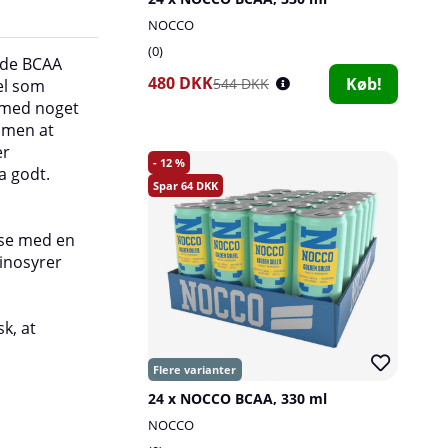
NOCCO
0
åde BCAA
NOCCO BCAA indeholder 180 mg koffein pr. då
480 DKK
Køb!
544 DKK
vel som
ikke bør indtages for tæt på sengetid, da koffe
n med noget
din søvn.
, men at
er
Hvorfor NOCCO BCAA?
12
ra godt.
Fordelene ved
NOCCO
er mange! Ikke alene ha
64
topklasse sammensætning med både koffein o
samt BCAA, deres smagsvarianter er også i top
lse med en
konstant nye smage, så der er ingen risiko for, 
inosyrer
træt af det! Den er også let brusende og fri fo
kalorier.
k, at
24 x NOCCO BCAA, 330 ml
NOCCO