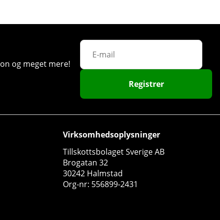
12
64
ation og meget mere!
Registrer
Virksomhedsoplysninger
24 x NOCCO Mix, 330 ml
Tillskottsbolaget Sverige AB
NOCCO
Brogatan 32
30242 Halmstad
4
Org-nr: 556899-2431
480 DKK
Køb!
544 DKK