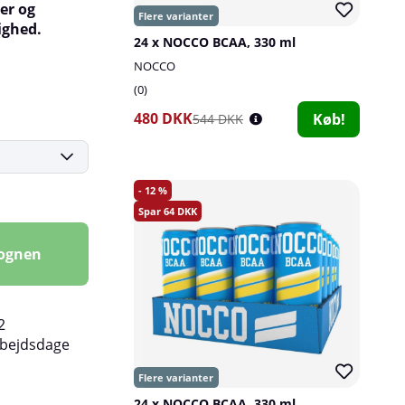
er og
lighed.
24 x NOCCO BCAA, 330 ml
NOCCO
0
480 DKK
Køb!
544 DKK
12
64
vognen
2
rbejdsdage
24 x NOCCO BCAA, 330 ml