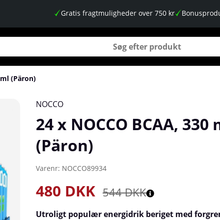
Gratis fragtmuligheder over 750 kr
Bonusprodu
ml (Päron)
NOCCO
24 x NOCCO BCAA, 330 
(Päron)
Varenr:
NOCCO89934
480
DKK
544
DKK
Utroligt populær energidrik beriget med forgr