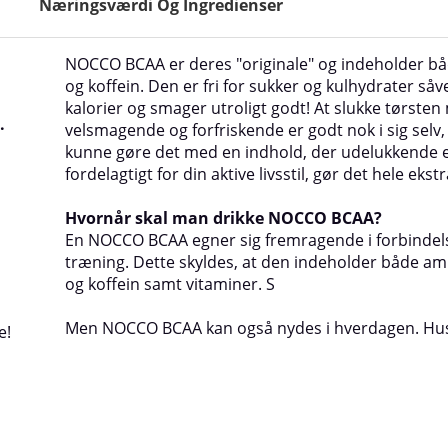
Næringsværdi Og Ingredienser
NOCCO BCAA er deres "originale" og indeholder b
og koffein. Den er fri for sukker og kulhydrater så
kalorier og smager utroligt godt! At slukke tørste
.
velsmagende og forfriskende er godt nok i sig selv
kunne gøre det med en indhold, der udelukkende 
fordelagtigt for din aktive livsstil, gør det hele ekst
Hvornår skal man drikke NOCCO BCAA?
En
NOCCO
BCAA egner sig fremragende i forbinde
træning. Dette skyldes, at den indeholder både am
og koffein samt vitaminer. S
Men
NOCCO
BCAA kan også nydes i hverdagen. Hus
e!