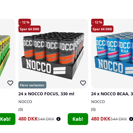
12
12
64
64
24 x NOCCO FOCUS, 330 ml
24 x NOCCO BCAA, 3
NOCCO
NOCCO
0
0
480 DKK
480 DKK
Køb!
Køb!
544 DKK
544 DKK