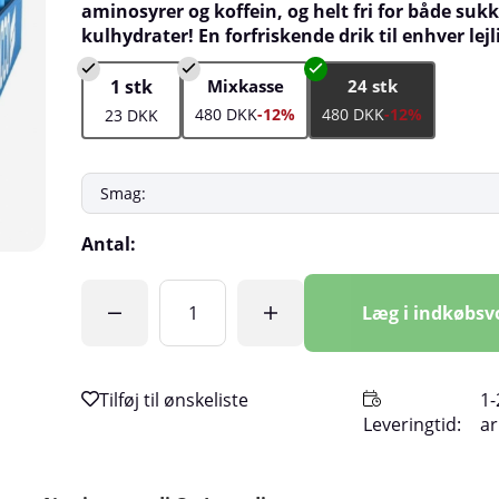
aminosyrer og koffein, og helt fri for både sukk
kulhydrater! En forfriskende drik til enhver lej
1 stk
Mixkasse
24 stk
480 DKK
-12%
480 DKK
-12%
23 DKK
Antal:
Læg i indkøbs
1-
Leveringtid:
a