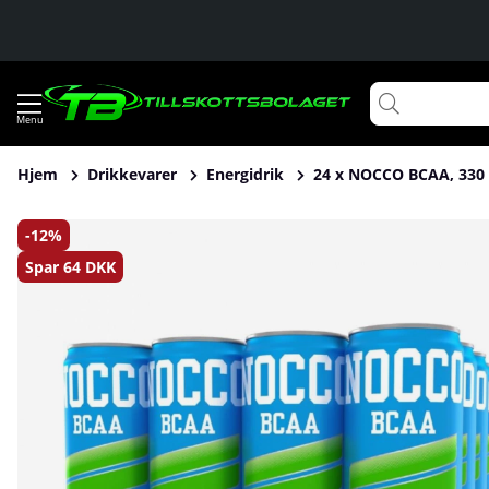
Hjem
Drikkevarer
Energidrik
24 x NOCCO BCAA, 330 
Produktbilleder 24 x NOCCO BCAA, 330 ml (Päron)
12
Spar
64 DKK