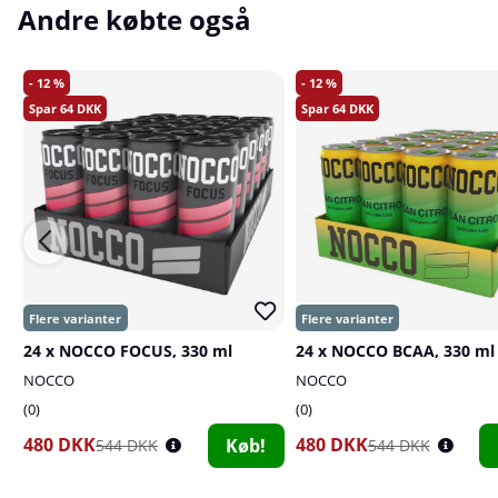
Andre købte også
12
12
64
64
24 x NOCCO FOCUS, 330 ml
24 x NOCCO BCAA, 330 ml
NOCCO
NOCCO
0
0
480 DKK
480 DKK
Køb!
544 DKK
544 DKK