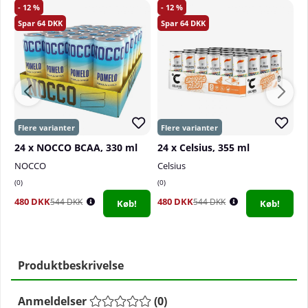
12
12
64
64
24 x NOCCO BCAA, 330 ml
24 x Celsius, 355 ml
2
NOCCO
Celsius
C
0
0
0
480 DKK
480 DKK
4
544 DKK
544 DKK
Køb!
Køb!
Produktbeskrivelse
Anmeldelser
(
0
)