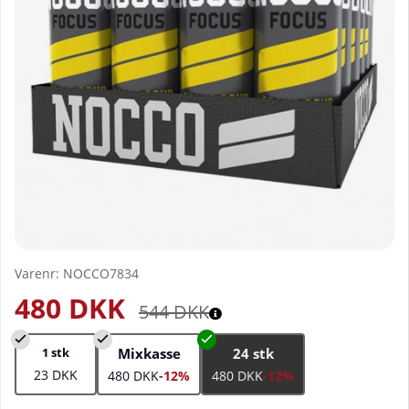
Varenr:
NOCCO7834
480
DKK
544
DKK
1 stk
Mixkasse
24 stk
23 DKK
480 DKK
-12%
480 DKK
-12%