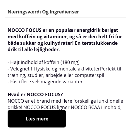
Næringsværdi Og Ingredienser
NOCCO FOCUS er en populær energidrik beriget
med koffein og vitaminer, og så er den helt fri for
både sukker og kulhydrater! En tørstslukkende
drik til alle lejligheder.
- Højt indhold af koffein (180 mg)
- Velegnet til fysiske og mentale aktiviteterPerfekt til
træning, studier, arbejde eller computerspil
- Fås i flere velsmagende varianter
Hvad er NOCCO FOCUS?
NOCCO er et brand med flere forskellige funktionelle
drikke! NOCCO FOCUS ligner NOCCO BCAA i indhold,
men i stedet for BCAA indeholder den koffein, grøn
Læs mere
te og vitaminer. Derfor er NOCCO FOCUS særligt
velegnet til dig, der spiller computer, arbejder eller