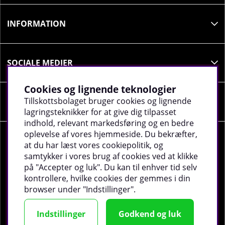
INFORMATION
SOCIALE MEDIER
Cookies og lignende teknologier
Tillskottsbolaget bruger cookies og lignende
VIRKSOMHEDSOPLYSNINGER
lagringsteknikker for at give dig tilpasset
indhold, relevant markedsføring og en bedre
oplevelse af vores hjemmeside. Du bekræfter,
at du har læst vores cookiepolitik, og
samtykker i vores brug af cookies ved at klikke
på "Accepter og luk". Du kan til enhver tid selv
©
2026 tillskottsbolaget.dk. Vi bruger cookies -
Læs
kontrollere, hvilke cookies der gemmes i din
mere
.
browser under "Indstillinger".
Indstillinger
Godkend og luk