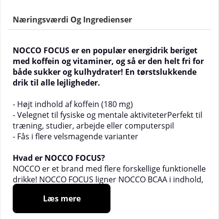
Næringsværdi Og Ingredienser
NOCCO FOCUS er en populær energidrik beriget
med koffein og vitaminer, og så er den helt fri for
både sukker og kulhydrater! En tørstslukkende
drik til alle lejligheder.
- Højt indhold af koffein (180 mg)
- Velegnet til fysiske og mentale aktiviteterPerfekt til
træning, studier, arbejde eller computerspil
- Fås i flere velsmagende varianter
Hvad er NOCCO FOCUS?
NOCCO er et brand med flere forskellige funktionelle
drikke! NOCCO FOCUS ligner NOCCO BCAA i indhold,
men i stedet for BCAA indeholder den koffein, grøn
Læs mere
te og vitaminer. Derfor er NOCCO FOCUS særligt
velegnet til dig, der spiller computer, arbejder eller