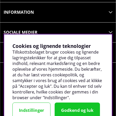
INFORMATION
SOCIALE MEDIER
Cookies og lignende teknologier
Tillskottsbolaget bruger cookies og lignende
VIRKSOMHEDSOPLYSNINGER
lagringsteknikker for at give dig tilpasset
indhold, relevant markedsføring og en bedre
oplevelse af vores hjemmeside. Du bekræfter,
at du har læst vores cookiepolitik, og
samtykker i vores brug af cookies ved at klikke
på "Accepter og luk". Du kan til enhver tid selv
©
2026 tillskottsbolaget.dk. Vi bruger cookies -
Læs
kontrollere, hvilke cookies der gemmes i din
mere
.
browser under "Indstillinger".
Indstillinger
Godkend og luk