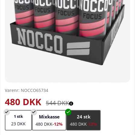
Varenr:
NOCCO65734
480
DKK
544
DKK
1 stk
Mixkasse
24 stk
23 DKK
480 DKK
-12%
480 DKK
-12%