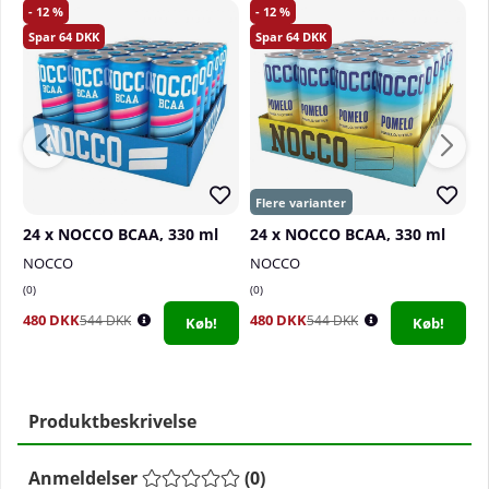
12
12
64
64
24 x NOCCO BCAA, 330 ml
24 x NOCCO BCAA, 330 ml
2
NOCCO
NOCCO
C
0
0
0
480 DKK
480 DKK
4
544 DKK
544 DKK
Køb!
Køb!
Produktbeskrivelse
Anmeldelser
(
0
)