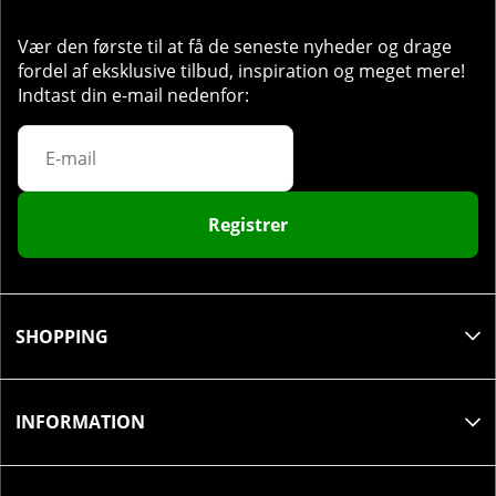
Anbefalet dosis:
Tag en portion (4 kapsler) hver dag
Vær den første til at få de seneste nyheder og drage
i forbindelse med måltid.
fordel af eksklusive tilbud, inspiration og meget mere!
Antal portioner pr. pakke:
30 stk.
Indtast din e-mail nedenfor:
Registrer
SHOPPING
INFORMATION