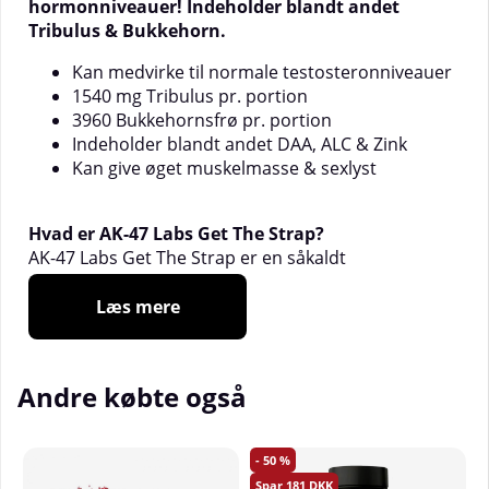
hormonniveauer! Indeholder blandt andet
Tribulus & Bukkehorn.
Kan medvirke til normale testosteronniveauer
1540 mg Tribulus pr. portion
3960 Bukkehornsfrø pr. portion
Indeholder blandt andet DAA, ALC & Zink
Kan give øget muskelmasse & sexlyst
Hvad er AK-47 Labs Get The Strap?
AK-47 Labs
Get The Strap er en såkaldt
testobooster, det vil sige et kosttilskud, der
indeholder flere forskellige stoffer, der arbejder for
Læs mere
at opretholde normale testosteronniveauer. Get
The Strap indeholder blandt andet Tribulus, en
plante, der i undersøgelser har vist sig at påvirke
Andre købte også
kroppens egen produktion af hormoner, herunder
luteiniserende hormon (LH), som igen regulerer
mængden af mandligt kønshormon i kroppen.
50
Mandligt kønshormon er et opbyggende hormon,
181