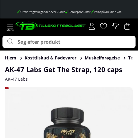
Gratis fragtmuligheder over 750 kr
Bonusprodukter
Point på alle dine køb
Ønskeliste
Antal på ønskes
.
Ind
Anta
.
Hjem
Kosttilskud & Fødevarer
Muskelforøgelse
Test
AK-47 Labs Get The Strap, 120 caps
AK-47 Labs
Produktbilleder AK-47 Labs Get The Strap, 120 caps