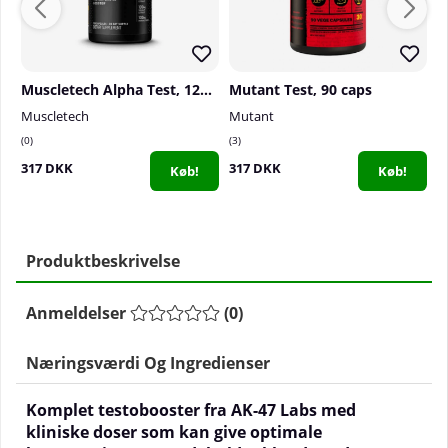
Muscletech Alpha Test, 120 caps
Mutant Test, 90 caps
Muscletech
Mutant
S
0
3
0
317 DKK
317 DKK
3
Køb!
Køb!
Produktbeskrivelse
Anmeldelser
(
0
)
Næringsværdi Og Ingredienser
Komplet testobooster fra
AK-47 Labs
med
kliniske doser som kan give optimale