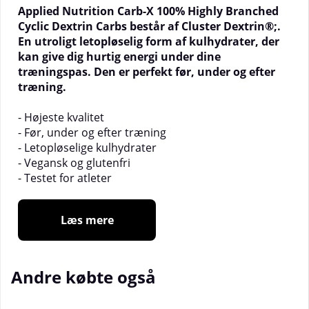
Applied Nutrition Carb-X 100% Highly Branched
Cyclic Dextrin Carbs består af Cluster Dextrin®;.
En utroligt letopløselig form af kulhydrater, der
kan give dig hurtig energi under dine
træningspas. Den er perfekt før, under og efter
træning.
- Højeste kvalitet
- Før, under og efter træning
- Letopløselige kulhydrater
- Vegansk og glutenfri
- Testet for atleter
Hvad er Carb-X?
Læs mere
Carb-X består af Cluster Dextrin®;. En
varemærkebeskyttet form af højt forgrenet cyklisk
dextrin. Den har flere kemiske egenskaber, der gør,
at den kan passere maven hurtigt og dermed
Andre købte også
minimere maveproblemer. Den er utrolig
letfordøjelig og kan holde dine blodsukkerniveauer