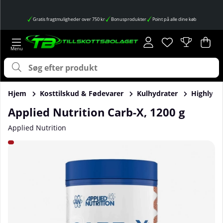
Gratis fragtmuligheder over 750 kr
Bonusprodukter
Point på alle dine køb
Ønskeliste
Antal på ønskes
.
Ind
Anta
.
Hjem
Kosttilskud & Fødevarer
Kulhydrater
Highly Br
Applied Nutrition Carb-X, 1200 g
Applied Nutrition
Produktbilleder Applied Nutrition Carb-X, 1200 g