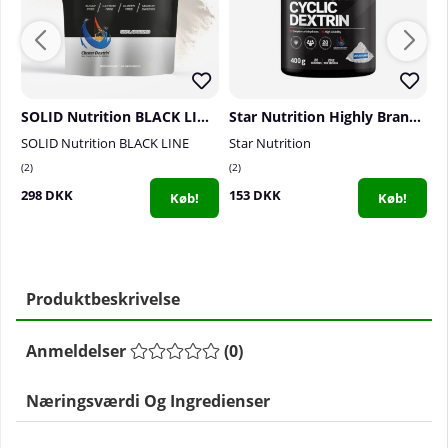
SOLID Nutrition BLACK LINE H.B.C.D, 900 g
Star Nutrition Highly Branched Cyclic Dextrin, 400 g
SOLID Nutrition BLACK LINE
Star Nutrition
S
2
2
0
298 DKK
153 DKK
5
Køb!
Køb!
Produktbeskrivelse
Anmeldelser
(
0
)
Næringsværdi Og Ingredienser