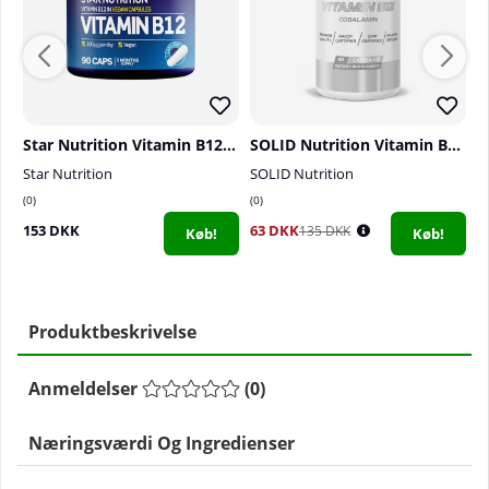
Star Nutrition Vitamin B12, 90 caps
SOLID Nutrition Vitamin B12, 90 caps
Star Nutrition
SOLID Nutrition
D
0
0
0
153 DKK
63 DKK
9
135 DKK
Køb!
Køb!
Produktbeskrivelse
Anmeldelser
(
0
)
Næringsværdi Og Ingredienser