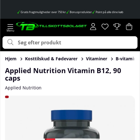
Gratis fragtmuligheder over 750 kr
Bonusprodukter
Point på alle dine køb
Ønskeliste
Antal på ønskes
.
Ind
Anta
.
Hjem
Kosttilskud & Fødevarer
Vitaminer
B-vitamin
Applied Nutrition Vitamin B12, 90
caps
Applied Nutrition
Produktbilleder Applied Nutrition Vitamin B12, 90 caps