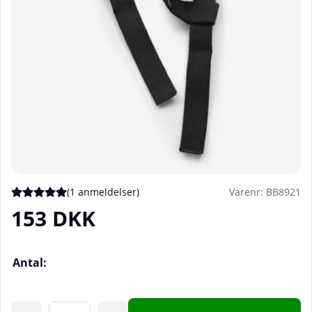
(
1 anmeldelser
)
Varenr:
BB8921
Gennemsnitlig vurdering 5 ud af 5 Antal vurderinger 1
153
DKK
Antal: