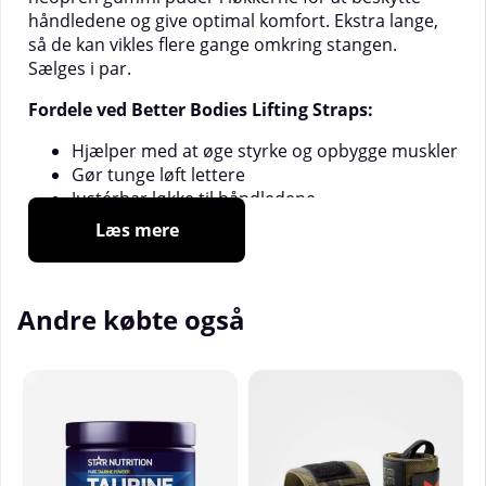
håndledene og give optimal komfort. Ekstra lange,
så de kan vikles flere gange omkring stangen.
Sælges i par.
Fordele ved Better Bodies Lifting Straps:
Hjælper med at øge styrke og opbygge muskler
Gør tunge løft lettere
Justérbar løkke til håndledene
Ekstra lange remme
Læs mere
Puder af neopren gummi for optimal komfort
og beskyttelse af håndledene
Levres i par
Andre købte også
Materialer:
Remme:
100% kanvas-bomuld
Kudderpuder:
Neopren gummi
Farve:
Sort
Størrelse:
One size
Længde:
60 cm
Bredde:
3,8 cm