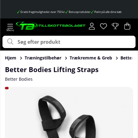
Gratis fragtmuligheder over 750 kr
Bonusprodukter
Point på alle dine køb
Ønskeliste
Antal på ønskes
.
Ind
Anta
.
Hjem
Træningstilbehør
Trækremme & Greb
Better B
Better Bodies Lifting Straps
Better Bodies
Produktbilleder Better Bodies Lifting Straps