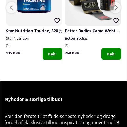
"
Star Nutrition Taurine, 320 g
Better Bodies Camo Wrist Wraps, dark green camo
Star Nutrition
Better Bodies
P
0
1
7
135 DKK
268 DKK
1
Køb!
Køb!
Nyheder & særlige tilbud!
Vær den første til at få de seneste nyheder og drage
fordel af eksklusive tilbud, inspiration og meget mere!