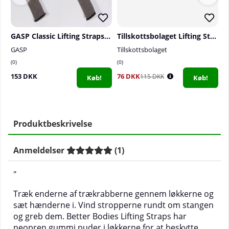
GASP Classic Lifting Straps, Smoke Grey
Tillskottsbolaget Lifting Straps
GASP
Tillskottsbolaget
N
0
0
3
153 DKK
76 DKK
1
115 DKK
Køb!
Køb!
Produktbeskrivelse
Anmeldelser
(
1
)
"
Træk enderne af trækrabberne gennem løkkerne og
sæt hænderne i. Vind stropperne rundt om stangen
og greb dem. Better Bodies Lifting Straps har
neopren gummi puder i løkkerne for at beskytte