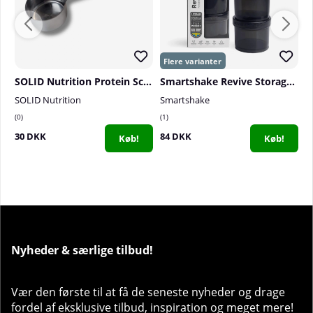
SOLID Nutrition Protein Scoop, stainless steel
Smartshake Revive Storage - 3-pack
SOLID Nutrition
Smartshake
S
0
1
1
30 DKK
84 DKK
3
Køb!
Køb!
Nyheder & særlige tilbud!
Vær den første til at få de seneste nyheder og drage
fordel af eksklusive tilbud, inspiration og meget mere!