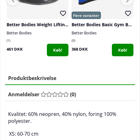
Better Bodies Weight Lifting Belt
Better Bodies Basic Gym Belt, strong blue
Better Bodies
Better Bodies
B
1
0
1
461 DKK
368 DKK
3
Køb!
Køb!
Produktbeskrivelse
Anmeldelser
(
0
)
Kvalitet: 60% neopren, 40% nylon, foring 100%
polyester.
XS: 60-70 cm