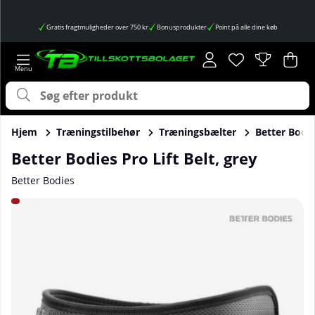
Gratis fragtmuligheder over 750 kr
Bonusprodukter
Point på alle dine køb
Ønskeliste
Antal på ønskes
.
Ind
Anta
.
Hjem
Træningstilbehør
Træningsbælter
Better Bodie
Better Bodies Pro Lift Belt, grey
Better Bodies
Produktbilleder Better Bodies Pro Lift Belt, grey