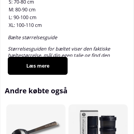
S: 70-80 cm
M: 80-90 cm
L: 90-100 cm
XL: 100-110 cm
Bælte størrelsesguide
Størrelsesguiden for bæltet viser den faktiske
bæltestørrelse, mål din egen talje og find den
korrekte størrelse. Afhængigt af individuelle behov
Læs mere
foretrækker de fleste atleter en bæltestørrelse, der
er cirka 10 cm (4 tommer) mindre end den
afslappede taljestørrelse.
Andre købte også