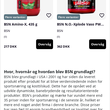
BSN Amino-X, 435 g
BSN N.O.-Xplode Vaso PWO, 420 g
BSN
BSN
0
0
Overvåg
Overvåg
217 DKK
362 DKK
Hvor, hvornår og hvordan blev BSN grundlagt?
BSN blev grundlagt i USA i 2001 og har siden da leveret
produkt efter produkt for at blive verdensledende inden for
sportsnæring og kosttilskud. Dette har de opnået ved at
udvikle dynamiske, banebrydende og resultatorienterede
produkter. BSN's produkter og mærke har vundet mere end
35 priser inden for sportsnæring i de seneste år, hvilket er
mere end noget andet firma i denne branche. Disse priser
har igen ført til enorm brandbevidsthed og loyalitet over for