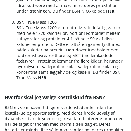
idrætsudøvere med at maksimere deres præstation
under træningen.
Du finder BSN N.O.-Xplode
HER
.
BSN True Mass 1200
BSN True Mass 1200 er en utrolig kaloriefattig gainer
med hele 1220 kalorier pr. portion! Forholdet mellem
kulhydrater og protein er 4:1, så hele 50 g af disse
kalorier er protein. Dette er altså en gainer fyldt med
både kalorier og protein. Derudover indeholder den
fuldkornshavre, kostfibre og MCT (mellemkædede
fedtsyrer). Proteinet kommer fra flere kilder, herunder:
hydrolyseret valleproteinisolat, valleproteinisolat og -
koncentrat samt æggehvide og kasein.
Du finder BSN
True Mass
HER
.
Hvorfor skal jeg vælge kosttilskud fra BSN?
BSN er, som nævnt tidligere, verdensledende inden for
kosttilskud og sportsnæring. Med deres brede udvalg af
dynamiske, banebrydende og resultatorienterede produkter
har de taget branchen med storm siden dag et. Deres
historie er mindst lige så imponerende som deres produkter,