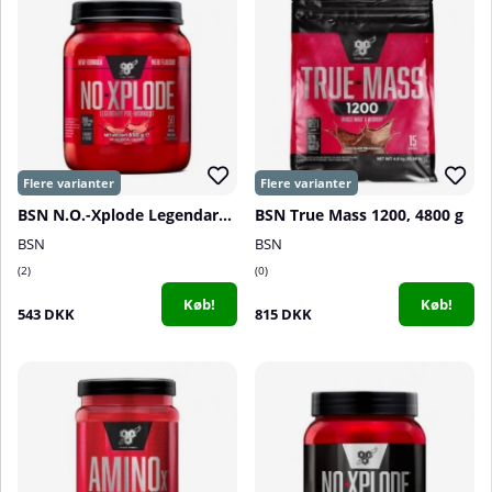
BSN N.O.-Xplode Legendary, 50 servings
BSN True Mass 1200, 4800 g
BSN
BSN
2
0
Køb!
Køb!
543 DKK
815 DKK