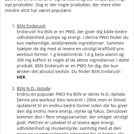
nye produkter. Dog er der nogle produkter, der mere eller
mindre altid har været populære:
BSN Endorush
Endorush fra BSN er en PWO, der giver dig både bedre
udholdenhed, pumpe og energi. I denne PWO finder du
kun nødvendige, velafprøvede ingredienser. Sammen
hjælper de dig med at levere en utroligt kraftfuld pre-
workout-formel. 1 g kreatinnitrat, 1,6 g beta-alanin og
300 mg koffein er nogle af de aktive ingredienser i dette
produkt. BSN Endorush er en PWO for dig, der kun
ønsker det absolut bedste.
Du finder BSN Endorush
HER
.
BSN N.O.-Xplode
Endnu en populær PWO fra BSN er deres N.O.-Xplode.
Denne pre-workout blev lanceret i 2004, men er blevet
opdateret til en endnu bedre formel siden da! Nu giver
den dig endnu mere energi, styrke og fokus. Derudover
kommer den i flere smagsvarianter, der smager utroligt
godt. PWO'en er udviklet til at levere øget energi,
udholdenhed og muskelstyrke, samtidig med at den
giver en usammenlignelig intensitet for at hjælpe alle