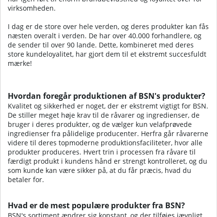
virksomheden.
I dag er de store over hele verden, og deres produkter kan fås
næsten overalt i verden. De har over 40.000 forhandlere, og
de sender til over 90 lande. Dette, kombineret med deres
store kundeloyalitet, har gjort dem til et ekstremt succesfuldt
mærke!
Hvordan foregår produktionen af BSN's produkter?
Kvalitet og sikkerhed er noget, der er ekstremt vigtigt for BSN.
De stiller meget høje krav til de råvarer og ingredienser, de
bruger i deres produkter, og de vælger kun velafprøvede
ingredienser fra pålidelige producenter. Herfra går råvarerne
videre til deres topmoderne produktionsfaciliteter, hvor alle
produkter produceres. Hvert trin i processen fra råvare til
færdigt produkt i kundens hånd er strengt kontrolleret, og du
som kunde kan være sikker på, at du får præcis, hvad du
betaler for.
Hvad er de mest populære produkter fra BSN?
BSN's sortiment ændrer sig konstant, og der tilføjes jævnligt