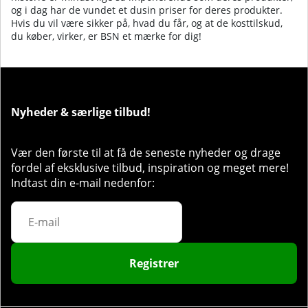
og i dag har de vundet et dusin priser for deres produkter.
Hvis du vil være sikker på, hvad du får, og at de kosttilskud,
du køber, virker, er BSN et mærke for dig!
Nyheder & særlige tilbud!
Vær den første til at få de seneste nyheder og drage
fordel af eksklusive tilbud, inspiration og meget mere!
Indtast din e-mail nedenfor:
Registrer