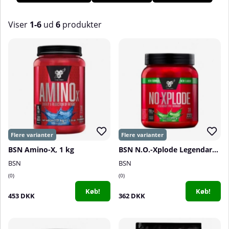
produkter fra BSN! Hos os på Tillskottsbolaget finder du et
bredt udvalg af produkter fra BSN.
Viser
1-6
ud
6
produkter
Produkter
BSN Amino-X, 1 kg
BSN N.O.-Xplode Legendary, 30 servings
BSN
BSN
0
0
Køb!
Køb!
453 DKK
362 DKK