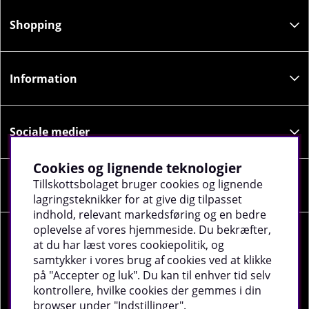
Shopping
Information
Sociale medier
Cookies og lignende teknologier
Tillskottsbolaget bruger cookies og lignende
Virksomhedsoplysninger
lagringsteknikker for at give dig tilpasset
indhold, relevant markedsføring og en bedre
oplevelse af vores hjemmeside. Du bekræfter,
at du har læst vores cookiepolitik, og
samtykker i vores brug af cookies ved at klikke
på "Accepter og luk". Du kan til enhver tid selv
©
2026 tillskottsbolaget.dk. Vi bruger cookies -
Læs
kontrollere, hvilke cookies der gemmes i din
mere
.
browser under "Indstillinger".