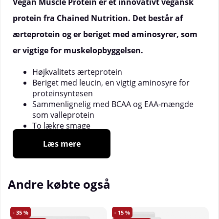
Vegan Muscle Protein er et innovativt vegansk
protein fra Chained Nutrition. Det består af
ærteprotein og er beriget med aminosyrer, som
er vigtige for muskelopbyggelsen.
Højkvalitets ærteprotein
Beriget med leucin, en vigtig aminosyre for
proteinsyntesen
Sammenlignelig med BCAA og EAA-mængde
som valleprotein
To lækre smage
Perfekt efter træning eller til at øge dagens
Læs mere
totale proteinindtag
Vegansk protein og veganske aminosyrer
Vegan Muscle Protein er et vegansk protein fra
Andre købte også
Chained Nutrition. Det består af ærteprotein og er
beriget med udvalgte aminosyrer for at give en
aminosyreprofil som er mere ligesom valleprotein
35
15