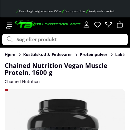
Gratis fragtmuligheder over 750 kr
Bonusprodukter
Point på alle dine køb
Ønskeliste
Antal på ønskes
.
Ind
Anta
.
Hjem
Kosttilskud & Fødevarer
Proteinpulver
Laktose
Chained Nutrition Vegan Muscle
Protein, 1600 g
Chained Nutrition
Produktbilleder Chained Nutrition Vegan Muscle Protein, 1