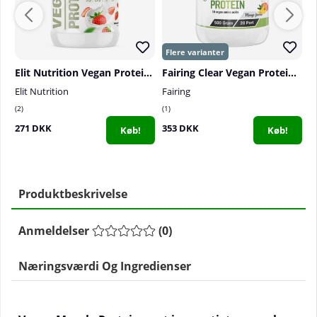
Elit Nutrition Vegan Protein, 750 g
Fairing Clear Vegan Protein, 500 g
Elit Nutrition
Fairing
S
2
1
2
271 DKK
353 DKK
3
Køb!
Køb!
Produktbeskrivelse
Anmeldelser
(
0
)
Næringsværdi Og Ingredienser