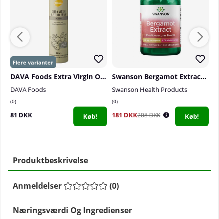
DAVA Foods Extra Virgin Olive Oil Spray, 200 ml
Swanson Bergamot Extract, 500 mg, 30 caps
N
DAVA Foods
Swanson Health Products
N
0
0
0
81 DKK
181 DKK
2
208 DKK
Køb!
Køb!
Produktbeskrivelse
Anmeldelser
(
0
)
Næringsværdi Og Ingredienser