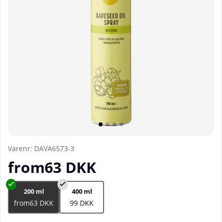
Varenr:
DAVA6573-3
from63
DKK
200 ml
400 ml
from63 DKK
99 DKK