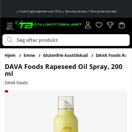
Gratis fragtmuligheder over 750 kr
Bonusprodukter
Point på alle dine køb
Ønskeliste
Antal på ønskes
.
Ind
Anta
.
Hjem
Emne
Glutenfrie kosttilskud
DAVA Foods Rapes
DAVA Foods Rapeseed Oil Spray, 200
ml
DAVA Foods
Produktbilleder DAVA Foods Rapeseed Oil Spray, 200 ml