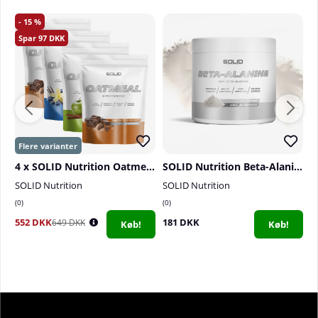
15
97
4 x SOLID Nutrition Oatmeal & Protein Mix, 750 g
SOLID Nutrition Beta-Alanine, 320 g
SOLID Nutrition
SOLID Nutrition
S
0
0
0
552 DKK
181 DKK
2
649 DKK
Køb!
Køb!