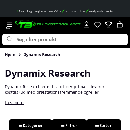
Gratis fragtmuligheder over 750 kr
Bonusprodukter
Point på alle dine køb
Ønskeliste
Antal på ønskes
.
Ind
Anta
.
Hjem
Dynamix Research
Dynamix Research
Dynamix Research er et brand, der primært leverer
kosttilskud med præstationsfremmende og/eller
fedtforbrændende egenskaber. De har blandt andet udviklet
Læs mere
den berømte fedtforbrænder Purple Burn, der tog markedet
for fedtforbrændende kosttilskud med storm ved
lanceringen. Køb kosttilskud fra Dynamix Research og mærk
forskellen!
Kategorier
Filtrér
Sorter