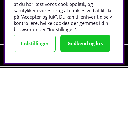
at du har læst vores cookiepolitik, og
samtykker i vores brug af cookies ved at klikke
Shopping
på "Accepter og luk". Du kan til enhver tid selv
kontrollere, hvilke cookies der gemmes i din
browser under "Indstillinger".
Information
Indstillinger
Godkend og luk
Sociale medier
Virksomhedsoplysninger
©
2026 tillskottsbolaget.dk. Vi bruger cookies -
Læs
mere
.