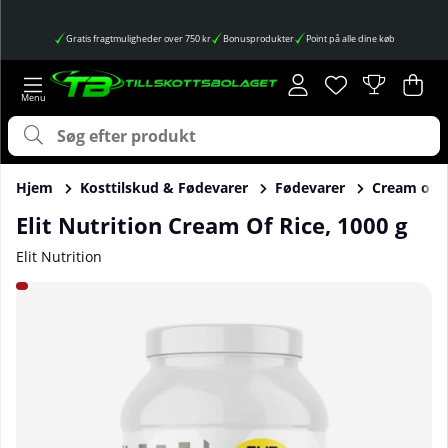
Gratis fragtmuligheder over 750 kr
Bonusprodukter
Point på alle dine køb
Ønskeliste
Antal på ønskes
.
Ind
Anta
.
Hjem
Kosttilskud & Fødevarer
Fødevarer
Cream of R
Elit Nutrition Cream Of Rice, 1000 g
Elit Nutrition
Produktbilleder Elit Nutrition Cream Of Rice, 1000 g