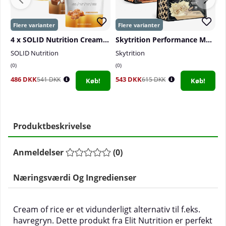
4 x SOLID Nutrition Cream Of Rice, 1 kg
Skytrition Performance Meal
SOLID Nutrition
Skytrition
S
0
0
0
486 DKK
543 DKK
9
541 DKK
615 DKK
Køb!
Køb!
Produktbeskrivelse
Anmeldelser
(
0
)
Næringsværdi Og Ingredienser
Cream of rice er et vidunderligt alternativ til f.eks.
havregryn. Dette produkt fra Elit Nutrition er perfekt