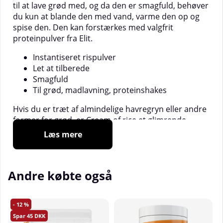
til at lave grød med, og da den er smagfuld, behøver
du kun at blande den med vand, varme den op og
spise den. Den kan forstærkes med valgfrit
proteinpulver fra Elit.
Instantiseret rispulver
Let at tilberede
Smagfuld
Til grød, madlavning, proteinshakes
Hvis du er træt af almindelige havregryn eller andre
former for grød, er Cream of rice et glimrende
alternativ. Dette er en instantiseret rispulver, der
Læs mere
bruges til at lave en cremet og næringsrig grød på
den nemmeste måde muligt. Alt hvad du behøver at
gøre er at tilsætte vand og blande det til den
Andre købte også
ønskede konsistens. Cream of rice kan også bruges i
bagværk og madlavning.
Cream of Rice er naturligt glutenfri og er derfor et
12
populært alternativ for personer, der er følsomme
45