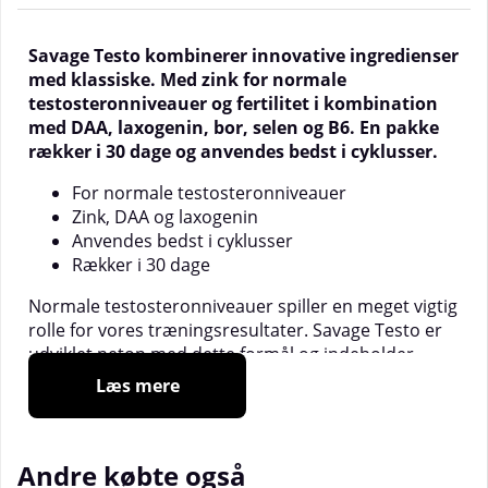
Savage Testo kombinerer innovative ingredienser
med klassiske. Med zink for normale
testosteronniveauer og fertilitet i kombination
med DAA, laxogenin, bor, selen og B6. En pakke
rækker i 30 dage og anvendes bedst i cyklusser.
For normale testosteronniveauer
Zink, DAA og laxogenin
Anvendes bedst i cyklusser
Rækker i 30 dage
Normale testosteronniveauer spiller en meget vigtig
rolle for vores træningsresultater. Savage Testo er
udviklet netop med dette formål og indeholder
derfor en meget innovativ kombination af
Læs mere
ingredienser som en solid mængde zink, der
bidrager til både normale testosteronniveauer i
blodet og normal fertilitet.
Andre købte også