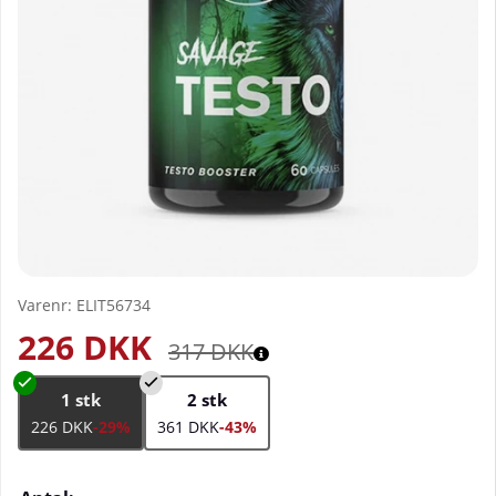
Varenr:
ELIT56734
226
DKK
317
DKK
1 stk
2 stk
226 DKK
-29%
361 DKK
-43%