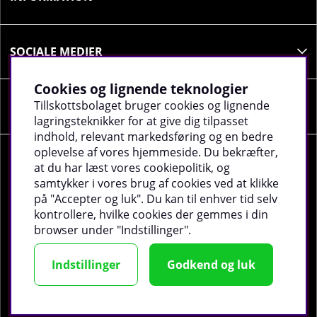
SOCIALE MEDIER
Cookies og lignende teknologier
Tillskottsbolaget bruger cookies og lignende
VIRKSOMHEDSOPLYSNINGER
lagringsteknikker for at give dig tilpasset
indhold, relevant markedsføring og en bedre
oplevelse af vores hjemmeside. Du bekræfter,
at du har læst vores cookiepolitik, og
samtykker i vores brug af cookies ved at klikke
på "Accepter og luk". Du kan til enhver tid selv
©
2026 tillskottsbolaget.dk. Vi bruger cookies -
Læs
kontrollere, hvilke cookies der gemmes i din
mere
.
browser under "Indstillinger".
Indstillinger
Godkend og luk