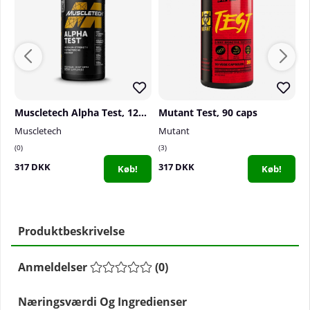
Muscletech Alpha Test, 120 caps
Mutant Test, 90 caps
Muscletech
Mutant
D
0
3
0
317 DKK
317 DKK
2
Køb!
Køb!
Produktbeskrivelse
Anmeldelser
(
0
)
Næringsværdi Og Ingredienser