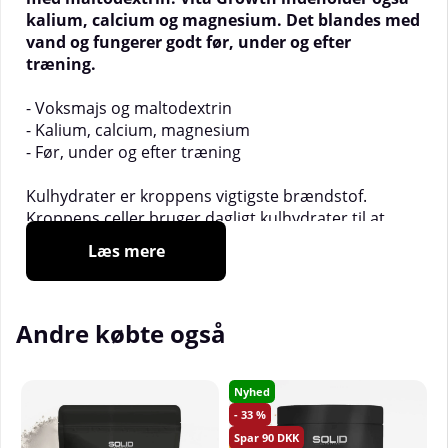
kalium, calcium og magnesium. Det blandes med
vand og fungerer godt før, under og efter
træning.
- Voksmajs og maltodextrin
- Kalium, calcium, magnesium
- Før, under og efter træning
Kulhydrater er kroppens vigtigste brændstof.
Kroppens celler bruger dagligt kulhydrater til at
omdanne energi, især musklerne. Musklerne har en
Læs mere
enorm kapacitet til at forbrænde kulhydrater som
energi, hvilket er naturligt, da det er musklerne, der
sørger for, at vi kan bevæge os, hvilket koster energi.
Andre købte også
Nogle gange er der brug for mere energi i form af
kulhydrater og på en måde, der er lettere at spise
end i form af almindelig mad. Vita Growth er det
Nyhed
perfekte valg. Det er et avanceret kulhydratprodukt
33
fra Elit Nutrition, som kombinerer Waxy Maize, en
90