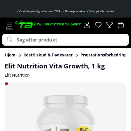
Gratis fragtmuligheder over 750 kr
Bonusprodukter
Point på alle dine køb
Ønskeliste
Antal på ønskes
.
Ind
Anta
.
Hjem
Kosttilskud & Fødevarer
Præstationsforbedringer
Elit Nutrition Vita Growth, 1 kg
Elit Nutrition
Produktbilleder Elit Nutrition Vita Growth, 1 kg