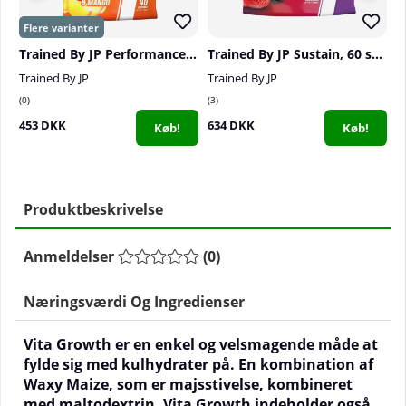
Trained By JP Performance Fuel, 40 serv.
Trained By JP Sustain, 60 serv.
Trained By JP
Trained By JP
S
0
3
1
453 DKK
634 DKK
3
Køb!
Køb!
Produktbeskrivelse
Anmeldelser
(
0
)
Næringsværdi Og Ingredienser
Vita Growth er en enkel og velsmagende måde at
fylde sig med kulhydrater på. En kombination af
Waxy Maize, som er majsstivelse, kombineret
med maltodextrin. Vita Growth indeholder også