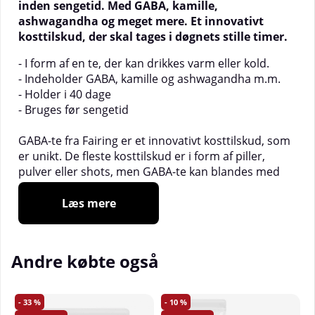
inden sengetid. Med GABA, kamille,
ashwagandha og meget mere. Et innovativt
kosttilskud, der skal tages i døgnets stille timer.
- I form af en te, der kan drikkes varm eller kold.
- Indeholder GABA, kamille og ashwagandha m.m.
- Holder i 40 dage
- Bruges før sengetid
GABA-te fra Fairing er et innovativt kosttilskud, som
er unikt. De fleste kosttilskud er i form af piller,
pulver eller shots, men GABA-te kan blandes med
varmt vand og drikkes som te. At sætte sig til rette
om aftenen med en kop varm drik er afslappende
Læs mere
for mange, men nogle gange vil man have mere end
bare en almindelig te.
Andre købte også
GABA-te indeholder GABA (gamma-aminosmørsyre)
som en af sine primære ingredienser. GABA er et
endogent stof. Når kroppen producerer GABA, har
33
10
det en hæmmende effekt på nervesystemet ved at