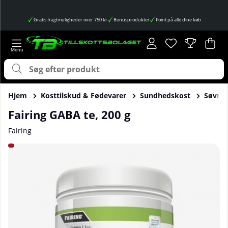
Gratis fragtmuligheder over 750 kr
Bonusprodukter
Point på alle dine køb
Ønskeliste
Antal på ønskes
.
Ind
Anta
.
Hjem
Kosttilskud & Fødevarer
Sundhedskost
Søvn
Fairing GABA te, 200 g
Fairing
Produktbilleder Fairing GABA te, 200 g