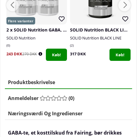
2 x SOLID Nutrition GABA, 90 caps
SOLID Nutrition BLACK LINE Knock Out, 90 mega caps
SOLID Nutrition
SOLID Nutrition BLACK LINE
S
0
2
0
243 DKK
317 DKK
9
270 DKK
Køb!
Køb!
Produktbeskrivelse
Anmeldelser
(
0
)
Næringsværdi Og Ingredienser
GABA-te, et kosttilskud fra Fairing, bør drikkes