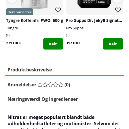
Tyngre Koffeinfri PWO, 600 g
Pro Supps Dr. Jekyll Signature, 30 serv.
Tyngre
Pro Supps
O
0
0
0
271 DKK
317 DKK
3
Køb!
Køb!
Produktbeskrivelse
Anmeldelser
(
0
)
Næringsværdi Og Ingredienser
Nitrat er meget populært blandt både
udholdenhedsatleter og motionister. Selvom det