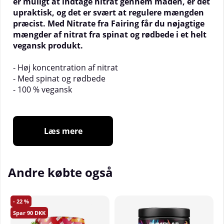
er muligt at indtage nitrat gennem maden, er det
upraktisk, og det er svært at regulere mængden
præcist. Med Nitrate fra Fairing får du nøjagtige
mængder af nitrat fra spinat og rødbede i et helt
vegansk produkt.
- Høj koncentration af nitrat
- Med spinat og rødbede
- 100 % vegansk
Nitrat fra Fairing er et unikt kosttilskud. Fairing
Læs mere
bruger naturlige planteekstrakter til at maksimere
mængden af nitrat pr. kapsel, og den samlede
mængde nitrat er tydeligt deklareret på glasset, så
du ved præcis, hvor meget du bruger, og kan justere
Andre købte også
doseringen i overensstemmelse hermed. Nitrat er i
dag et meget populært kosttilskud for
udholdenhedsatleter, men det er også rigtig godt til
22
almindelig træning i fitnesscentret.
90