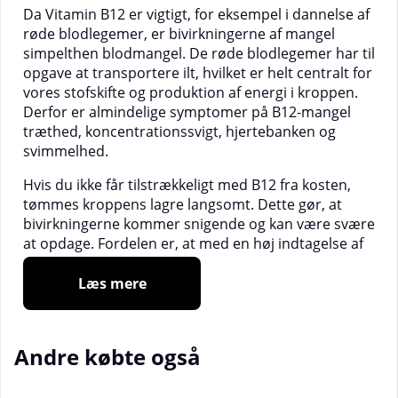
Da Vitamin B12 er vigtigt, for eksempel i dannelse af
røde blodlegemer, er bivirkningerne af mangel
simpelthen blodmangel. De røde blodlegemer har til
opgave at transportere ilt, hvilket er helt centralt for
vores stofskifte og produktion af energi i kroppen.
Derfor er almindelige symptomer på B12-mangel
træthed, koncentrationssvigt, hjertebanken og
svimmelhed.
Hvis du ikke får tilstrækkeligt med B12 fra kosten,
tømmes kroppens lagre langsomt. Dette gør, at
bivirkningerne kommer snigende og kan være svære
at opdage. Fordelen er, at med en høj indtagelse af
B12, genopretter kroppen sig relativt hurtigt, ofte
inden for få uger.
Læs mere
Fairing Green Line Vitamin B12 er vegansk og
selvfølgelig fri for GMO.
Andre købte også
DOSERING:
1 tablet dagligt.