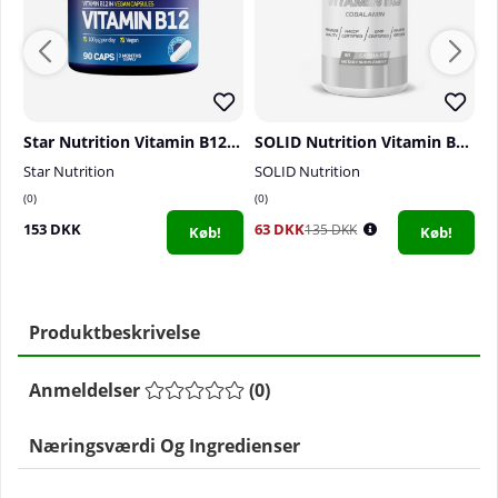
Star Nutrition Vitamin B12, 90 caps
SOLID Nutrition Vitamin B12, 90 caps
Star Nutrition
SOLID Nutrition
S
0
0
0
153 DKK
63 DKK
1
135 DKK
Køb!
Køb!
Produktbeskrivelse
Anmeldelser
(
0
)
Næringsværdi Og Ingredienser