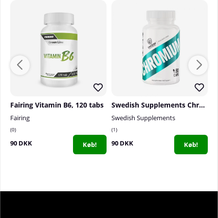
Fairing Vitamin B6, 120 tabs
Swedish Supplements Chromium, 90 caps
Fairing
Swedish Supplements
T
0
1
1
90 DKK
90 DKK
2
Køb!
Køb!