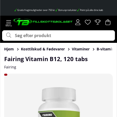
Gratis fragtmuligheder over 750 kr
Bonusprodukter
Point på alle dine køb
Ønskeliste
Antal på ønskes
.
Ind
Anta
.
Hjem
Kosttilskud & Fødevarer
Vitaminer
B-vitamin
Fairing Vitamin B12, 120 tabs
Fairing
Produktbilleder Fairing Vitamin B12, 120 tabs