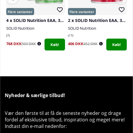
4 x SOLID Nutrition EAA, 300 g
2 x SOLID Nutrition EAA, 300 g
SOLID Nutrition
SOLID Nutrition
S
7
17
3
768 DKK
406 DKK
1
903 DKK
452 DKK
Køb!
Køb!
1
Nyheder & særlige tilbud!
Vær den første til at få de seneste nyheder og drage
fordel af eksklusive tilbud, inspiration og meget mere!
Indtast din e-mail nedenfor: