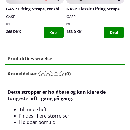
GASP Lifting Straps, red/black
GASP Classic Lifting Straps, Smoke Grey
GASP
GASP
G
0
0
0
268 DKK
153 DKK
2
Køb!
Køb!
Produktbeskrivelse
Anmeldelser
(
0
)
Dette stropper er holdbare og kan klare de
tungeste løft - gang på gang.
Til tunge løft
Findes i flere størrelser
Holdbar bomuld