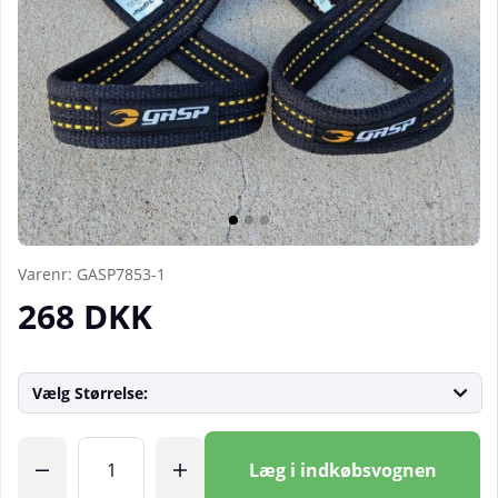
Varenr:
GASP7853-1
268
DKK
Vælg Størrelse:
Antal
Læg i indkøbsvognen