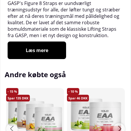
GASP's Figure 8 Straps er uundværligt
træningsudstyr for alle, der løfter tungt og stræber
efter at nå deres træningsmål med pålidelighed og
kvalitet. De er lavet af det samme robuste
bomuldsmateriale som de klassiske Lifting Straps
fra GASP, men i et nyt design og konstruktion.
Materiale:
100% bomuld.
Læs mere
Størrelsesguide:
S: 75 cm
Andre købte også
M: 85 cm
L: 95 cm
15
10
135
46