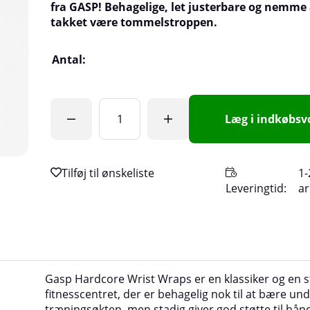
fra GASP! Behagelige, let justerbare og nemme 
takket være tommelstroppen.
Antal:
Læg i indkøbs
1-
Leveringtid:
a
Gasp Hardcore Wrist Wraps er en klassiker og en st
fitnesscentret, der er behagelig nok til at bære un
træningsøkten, men stadig giver god støtte til hån