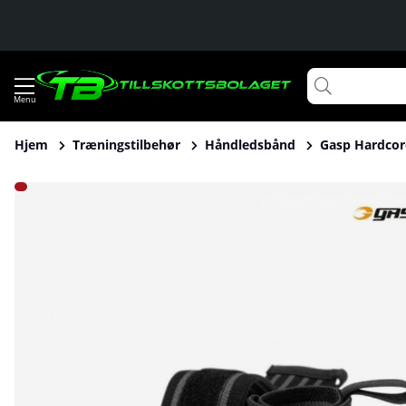
Hjem
Træningstilbehør
Håndledsbånd
Gasp Hardcor
Produktbilleder Gasp Hardcore Wrist Wraps, black/grey