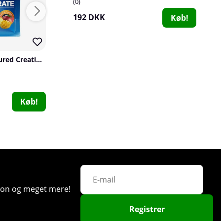
0
192 DKK
Køb!
Star Nutrition Flavoured Creatine Monohydrate, 300 g
Swedish Supplements Creatine Monohydrate, 250 g
Swedish Supplements
Trained By JP
6
0
135 DKK
362 DKK
Køb!
Køb!
GASP Hardcore Wrist Wraps, black/red
GASP
ation og meget mere!
0
Registrer
192 DKK
Køb!