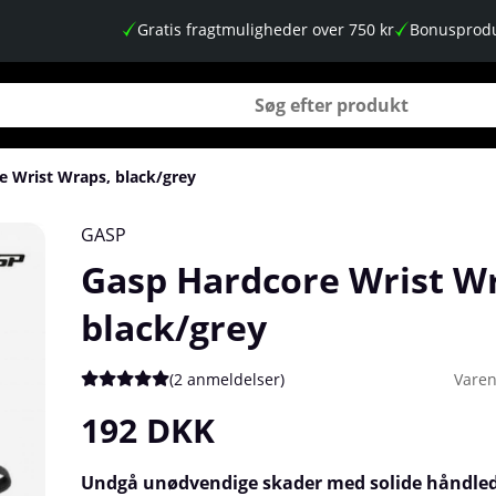
Gratis fragtmuligheder over 750 kr
Bonusprodu
e Wrist Wraps, black/grey
GASP
Gasp Hardcore Wrist W
black/grey
(
2 anmeldelser
)
Varen
Gennemsnitlig vurdering 5 ud af 5 Antal vurderinger 2
192
DKK
Undgå unødvendige skader med solide håndle