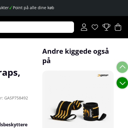
kter
Point på alle dine køb
Ønskeliste
Antal på ønskese
.
I
An
.
Andre kiggede også
på
raps,
r:
GASP758492
dsbeskyttere