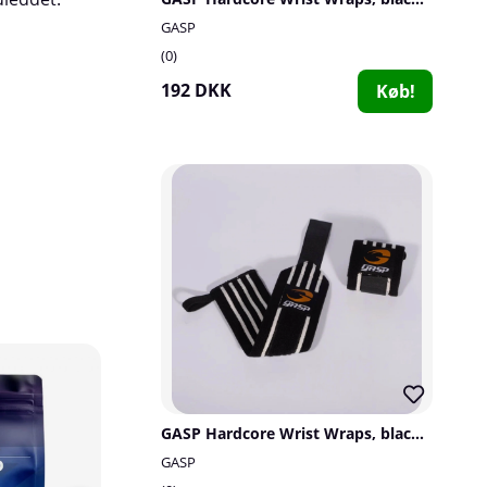
GASP
0
192 DKK
Køb!
GASP Hardcore Wrist Wraps, black/white
GASP