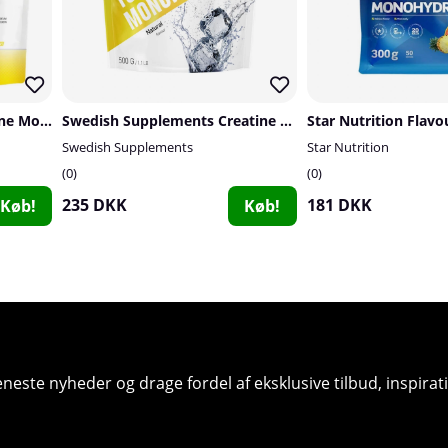
2 x SOLID Nutrition Creatine Monohydrate, 400 g
Swedish Supplements Creatine Monohydrate, 500 g
Swedish Supplements
Star Nutrition
0
0
235 DKK
181 DKK
Køb!
Køb!
seneste nyheder og drage fordel af eksklusive tilbud, inspir