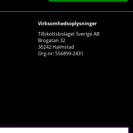
Virksomhedsoplysninger
Tillskottsbolaget Sverige AB
Brogatan 32
30242 Halmstad
Org-nr: 556899-2431
GASP Hardcore Wrist Wraps 18 inch, black/yellow
GASP
0
192 DKK
Køb!