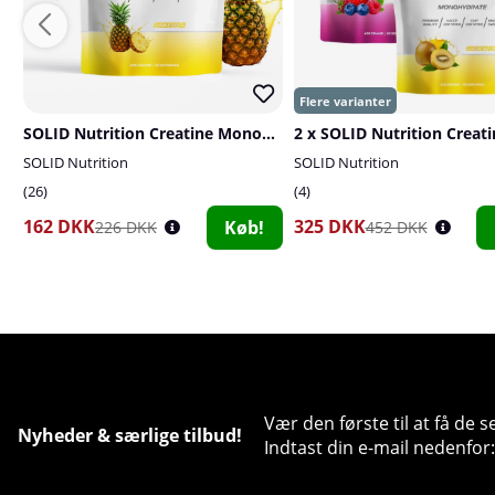
SOLID Nutrition Creatine Monohydrate, 400 g
SOLID Nutrition
SOLID Nutrition
26
4
162 DKK
325 DKK
Køb!
226 DKK
452 DKK
Vær den første til at få de 
Nyheder & særlige tilbud!
Indtast din e-mail nedenfor: