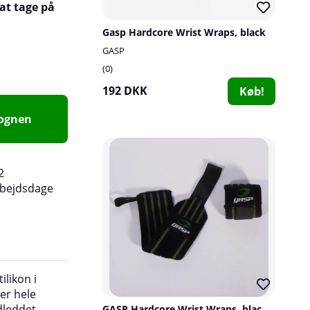
at tage på
Gasp Hardcore Wrist Wraps, black
GASP
0
192 DKK
Køb!
vognen
2
rbejdsdage
ilikon i
der hele
dleddet.
GASP Hardcore Wrist Wraps, black/green