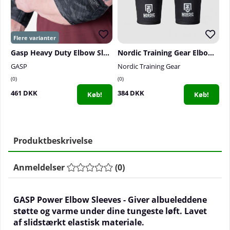
Gasp Heavy Duty Elbow Sleeve, dark camo
Nordic Training Gear Elbow Sleeves, 5-7 mm
GASP
Nordic Training Gear
0
0
461 DKK
384 DKK
Køb!
Køb!
Produktbeskrivelse
Anmeldelser
(
0
)
GASP Power Elbow Sleeves - Giver albueleddene
støtte og varme under dine tungeste løft. Lavet
af slidstærkt elastisk materiale.