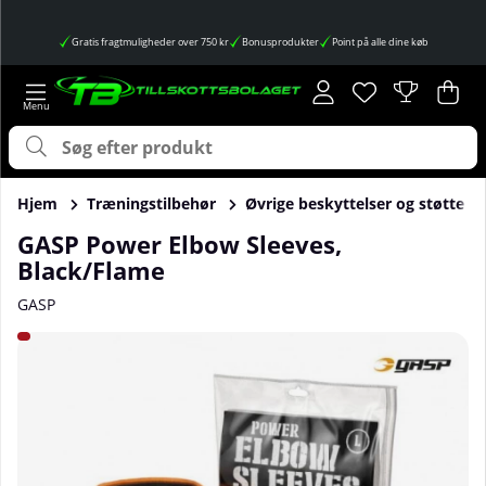
Gratis fragtmuligheder over 750 kr
Bonusprodukter
Point på alle dine køb
Ønskeliste
Antal på ønskes
.
Ind
Anta
.
Hjem
Træningstilbehør
Øvrige beskyttelser og støtte
GASP Power Elbow Sleeves,
Black/Flame
GASP
Produktbilleder GASP Power Elbow Sleeves, Black/Flame