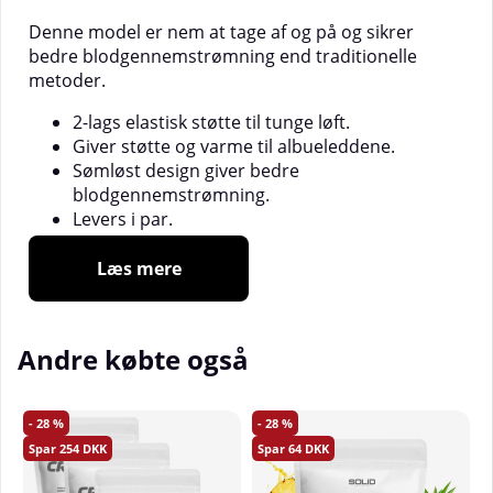
Denne model er nem at tage af og på og sikrer
bedre blodgennemstrømning end traditionelle
metoder.
2-lags elastisk støtte til tunge løft.
Giver støtte og varme til albueleddene.
Sømløst design giver bedre
blodgennemstrømning.
Levers i par.
________________
Læs mere
Størrelsesguide:
(mål den nedre del af biceps)
M 25-30 cm
Andre købte også
L 30-38 cm
XL 35-43 cm
2XL 40-48 cm
28
28
3XL 45-53 cm
254
64