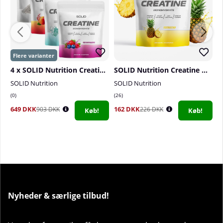
4 x SOLID Nutrition Creatine Monohydrate, 400 g
SOLID Nutrition Creatine Monohydrate, 400 g
SOLID Nutrition
SOLID Nutrition
S
0
26
4
649 DKK
162 DKK
3
903 DKK
226 DKK
Køb!
Køb!
Nyheder & særlige tilbud!