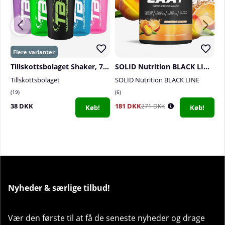
Tillskottsbolaget Shaker, 700 ml
SOLID Nutrition BLACK LINE EAA+, 440 g
Tillskottsbolaget
SOLID Nutrition BLACK LINE
N
19
6
3
38 DKK
181 DKK
2
271 DKK
Køb!
Køb!
Nyheder & særlige tilbud!
Vær den første til at få de seneste nyheder og drage