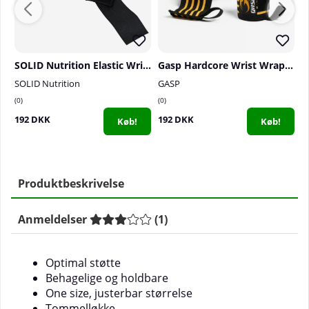
SOLID Nutrition Elastic Wrist Wraps
Gasp Hardcore Wrist Wraps, black
SOLID Nutrition
GASP
G
0
0
0
192 DKK
192 DKK
1
Køb!
Køb!
Produktbeskrivelse
Anmeldelser
(
1
)
Optimal støtte
Behagelige og holdbare
One size, justerbar størrelse
Tommelløkke