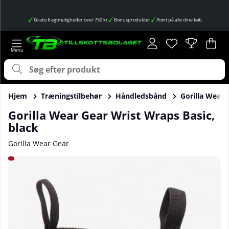
Gratis fragtmuligheder over 750 kr
Bonusprodukter
Point på alle dine køb
Ønskeliste
Antal på ønskes
.
Ind
Anta
.
Hjem
Træningstilbehør
Håndledsbånd
Gorilla Wear 
Gorilla Wear Gear Wrist Wraps Basic,
black
Gorilla Wear Gear
Produktbilleder Gorilla Wear Gear Wrist Wraps Basic, black