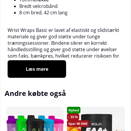
Bredt velcrobånd
8 cm bred, 42 cm lang
Wrist Wraps Basic er lavet af elastiskt og slidstærkt
materiale og giver god støtte under tunge
træningssessioner. Bindene sikrer en korrekt
håndledsstilling og giver god støtte under øvelser
som f.eks. bænkpres, hvilket reducerer risikoen for
skader. Takket være velcrolukningen passer bindene
til enhver størrelse, og du kan selv justere, hvor
Læs mere
stramt du vil binde dem for varieret støtte. Wrist
Wraps Basic har en tommelløkke, der gør dem
nemme at tage på.
Andre købte også
Nyhed
33
90