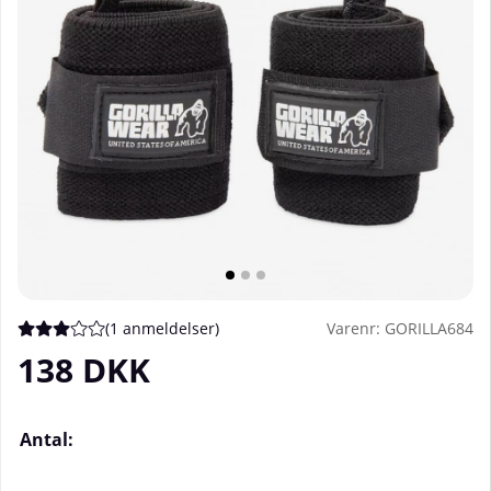
(
1 anmeldelser
)
Varenr:
GORILLA684
Gennemsnitlig vurdering 3 ud af 5 Antal vurderinger 1
138
DKK
Antal: