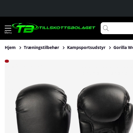
Hjem
Træningstilbehør
Kampsportsudstyr
Gorilla W
Produktbilleder Gorilla Wear Mosby Boxing Gloves, black