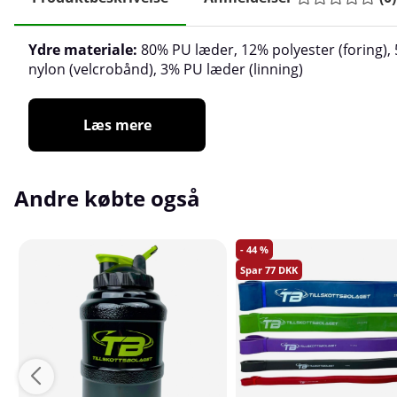
Ydre materiale:
80% PU læder, 12% polyester (foring),
nylon (velcrobånd), 3% PU læder (linning)
Læs mere
Andre købte også
44
77