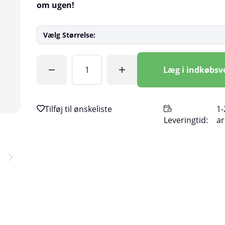
om ugen!
Vælg Størrelse:
Antal
Læg i indkøbs
1-
Leveringtid:
a