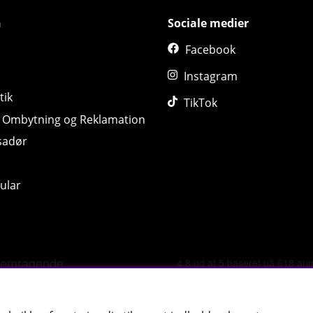
n
Sociale medier
Facebook
Instagram
tik
TikTok
, Ombytning og Reklamation
sadør
ular
©
2026 tillskottsbolaget.dk. Vi bruger cookies -
Læs mere
.