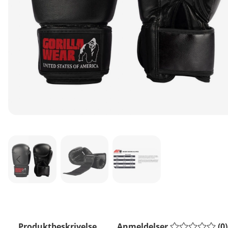
Produktbeskrivelse
Anmeldelser
(
0
)