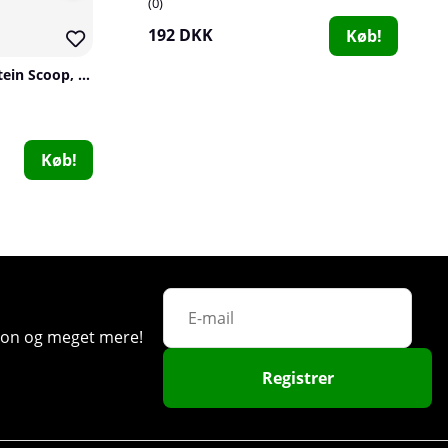
0
192 DKK
Køb!
SOLID Nutrition Protein Scoop, stainless steel
Smartshake Revive Storage - 3-pack
Smartshake
Muscletech
1
0
84 DKK
192 DKK
Køb!
Køb!
ation og meget mere!
Better Bodies Women's Training Gloves, black/pink
Registrer
Better Bodies
1
192 DKK
Køb!