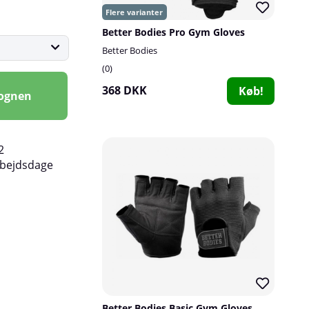
Better Bodies Pro Gym Gloves
Better Bodies
0
368 DKK
Køb!
vognen
2
rbejdsdage
Better Bodies Basic Gym Gloves