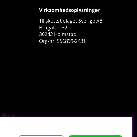
Virksomhedsoplysninger
Tillskottsbolaget Sverige AB
Brogatan 32
30242 Halmstad
Org-nr: 556899-2431
Gorilla Wear Gear Lifting Grips, black
Gorilla Wear Gear
0
230 DKK
Køb!