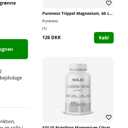
 grønne
Pureness Trippel Magnesium, 60 caps
Pureness
1
126 DKK
Køb!
vognen
2
rbejdsdage
Information:
Den anbefalede daglige dosis bø
nktion,
overskrides. Dette er et kosttilskud og bør ik
 en rolle i
erstatning for en varieret og afbalanceret kos
SOLID Nutrition Magnesium Citrate, 90 caps