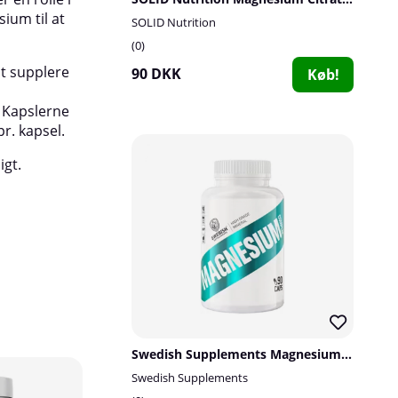
ium til at
livsstil.
SOLID Nutrition
0
Opbevaring:
Opbevares tørt ved stuetempera
at supplere
utilgængeligt for små børn.
90 DKK
Køb!
 Kapslerne
r. kapsel.
igt.
Swedish Supplements Magnesium Complex, 90 caps
Swedish Supplements