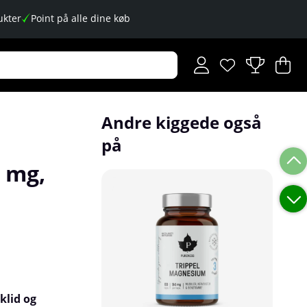
kter
Point på alle dine køb
Ønskeliste
Antal på ønskese
.
I
An
.
Andre kiggede også
på
 mg,
klid og