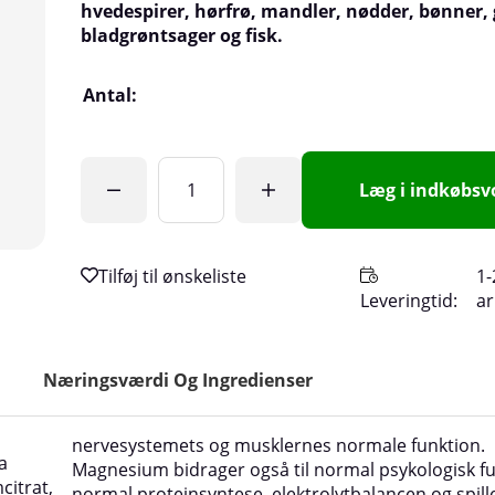
hvedespirer, hørfrø, mandler, nødder, bønner,
bladgrøntsager og fisk.
Antal:
Læg i indkøbs
1-
Leveringtid:
a
Næringsværdi Og Ingredienser
nervesystemets og musklernes normale funktion.
a
Magnesium bidrager også til normal psykologisk fu
itrat,
normal proteinsyntese, elektrolytbalancen og spiller