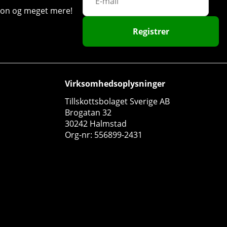
ation og meget mere!
Registrer
10
24
Virksomhedsoplysninger
Tillskottsbolaget Sverige AB
Brogatan 32
30242 Halmstad
Org-nr: 556899-2431
2 x SOLID Nutrition Magnesium Complex, 90 caps
SOLID Nutrition
1
210 DKK
Køb!
234 DKK