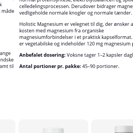
k
celledelingsprocessen. Derudover bidrager magnes
k måde
vedligeholde normale knogler og normale tænder.
Holistic Magnesium er velegnet til dig, der ønsker 
kosten med magnesium fra organiske
magnesiumforbindelser i et praktisk kapselformat.
er vegetabilske og indeholder 120 mg magnesium p
mange
Anbefalet dosering:
Voksne tager 1–2 kapsler dagl
mindske
amt til
Antal portioner pr. pakke:
45–90 portioner.