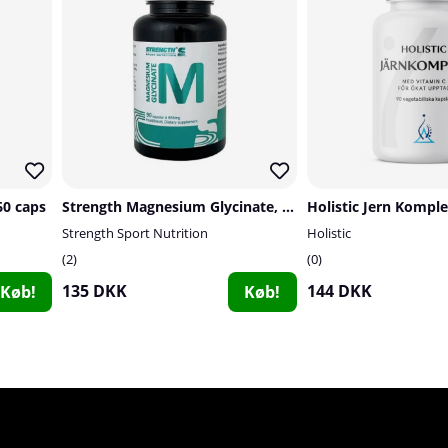
60 caps
Strength Magnesium Glycinate, 90 caps
Holistic Jern Komple
Strength Sport Nutrition
Holistic
2
0
135 DKK
144 DKK
Køb!
Køb!