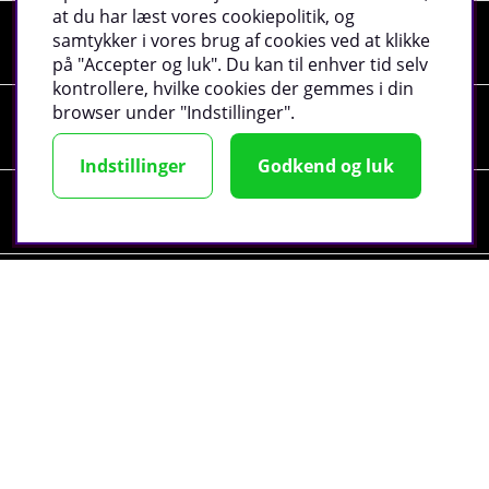
at du har læst vores cookiepolitik, og
samtykker i vores brug af cookies ved at klikke
Shopping
på "Accepter og luk". Du kan til enhver tid selv
kontrollere, hvilke cookies der gemmes i din
browser under "Indstillinger".
Information
Indstillinger
Godkend og luk
Sociale medier
Virksomhedsoplysninger
©
2026 tillskottsbolaget.dk. Vi bruger cookies -
Læs
mere
.