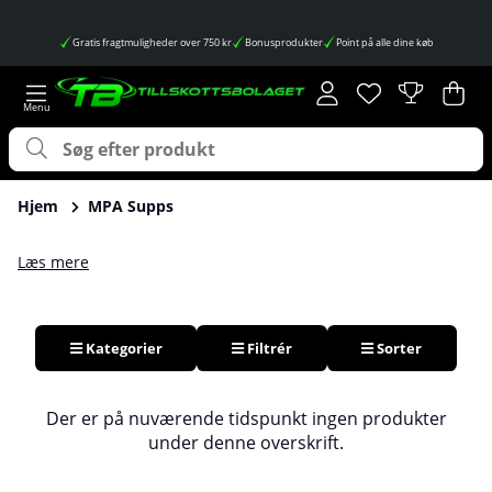
Gratis fragtmuligheder over 750 kr
Bonusprodukter
Point på alle dine køb
Ønskeliste
Antal på ønskes
.
Ind
Anta
.
Hjem
MPA Supps
Læs mere
Kategorier
Filtrér
Sorter
Produkter
Der er på nuværende tidspunkt ingen produkter
under denne overskrift.