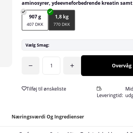
aminosyrer, ydeevneforbedrende kreatin samt
907 g
1,8 kg
407 DKK
770 DKK
Vælg Smag:
Antal
Overvåg
Mid
Leveringtid:
ud
Næringsværdi Og Ingredienser