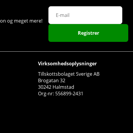
ation og meget mere!
Registrer
Virksomhedsoplysninger
Tillskottsbolaget Sverige AB
Brogatan 32
30242 Halmstad
Trained By JP Performance Isolate, 2 kg
Org-nr: 556899-2431
Trained By JP
4
815 DKK
Køb!