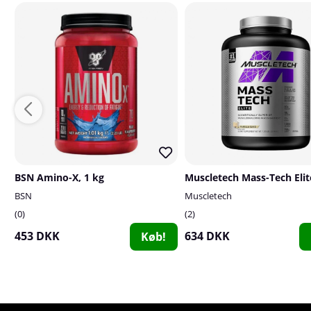
BSN Amino-X, 1 kg
BSN
Muscletech
0
2
453 DKK
634 DKK
Køb!