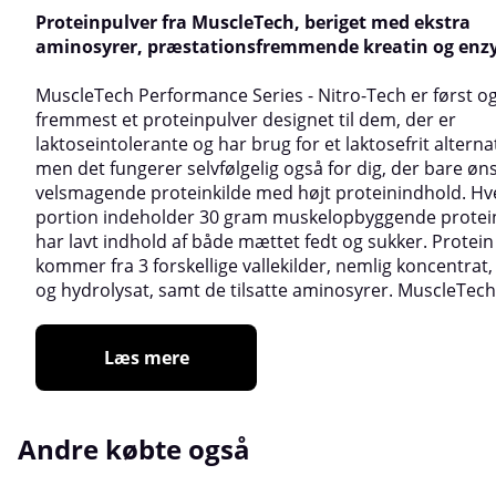
Proteinpulver fra MuscleTech, beriget med ekstra
aminosyrer, præstationsfremmende kreatin og enz
MuscleTech Performance Series - Nitro-Tech er først o
fremmest et proteinpulver designet til dem, der er
laktoseintolerante og har brug for et laktosefrit alternat
men det fungerer selvfølgelig også for dig, der bare øn
velsmagende proteinkilde med højt proteinindhold. Hv
portion indeholder 30 gram muskelopbyggende protei
har lavt indhold af både mættet fedt og sukker. Protein
kommer fra 3 forskellige vallekilder, nemlig koncentrat, 
og hydrolysat, samt de tilsatte aminosyrer. MuscleTech
Læs mere
Andre købte også