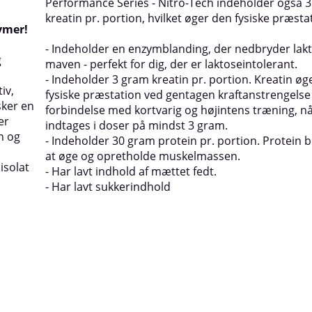
Performance Series - Nitro-Tech indeholder også 
kreatin pr. portion, hvilket øger den fysiske præsta
ymer!
- Indeholder en enzymblanding, der nedbryder lakt
g
maven - perfekt for dig, der er laktoseintolerant.
- Indeholder 3 gram kreatin pr. portion. Kreatin øg
iv,
fysiske præstation ved gentagen kraftanstrengelse 
sker en
forbindelse med kortvarig og højintens træning, nå
er
indtages i doser på mindst 3 gram.
n og
- Indeholder 30 gram protein pr. portion. Protein bi
at øge og opretholde muskelmassen.
isolat
- Har lavt indhold af mættet fedt.
- Har lavt sukkerindhold