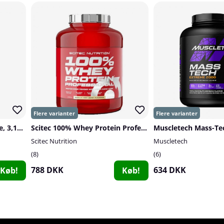
Muscletech Mass-Tech Elite, 3,18 kg
Scitec 100% Whey Protein Professional, 2350 g
Scitec Nutrition
Muscletech
8
6
788 DKK
634 DKK
Køb!
Køb!