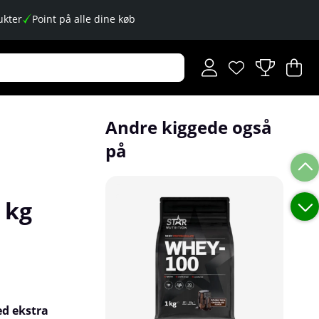
kter
Point på alle dine køb
Ønskeliste
Antal på ønskese
.
I
An
.
Andre kiggede også
på
 kg
ed ekstra