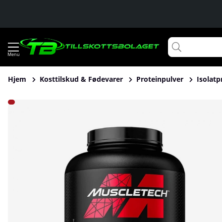
Hjem
Kosttilskud & Fødevarer
Proteinpulver
Isolatp
Produktbilleder MuscleTech Nitro-Tech Performance Series,