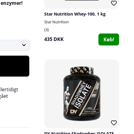
 enzymer!
Star Nutrition Whey-100, 1 kg
Star Nutrition
3
435 DKK
Køb!
lertidigt
gået
DY Nutrition Shadowhey ISOLATE, 2 kg