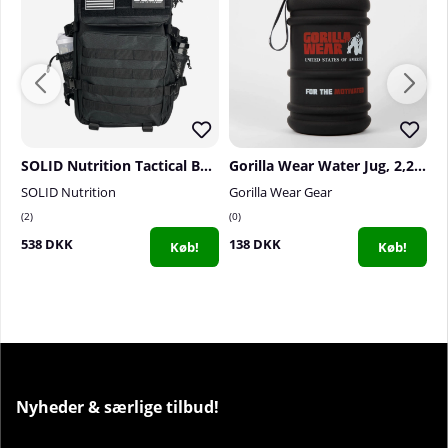
SOLID Nutrition Tactical Backpack, 45 L
Gorilla Wear Water Jug, 2,2 L, black
SOLID Nutrition
Gorilla Wear Gear
S
2
0
1
538 DKK
138 DKK
8
Køb!
Køb!
Nyheder & særlige tilbud!