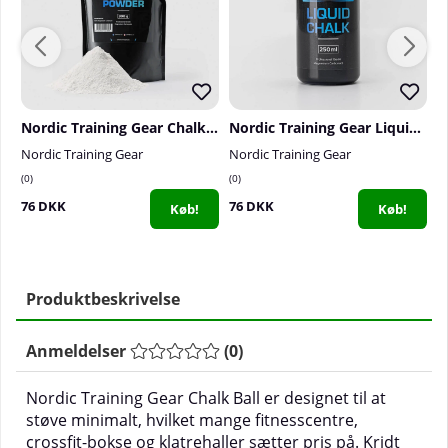
Nordic Training Gear Chalk Powder, 300 g
Nordic Training Gear Liquid Chalk, 250 ml
Nordic Training Gear
Nordic Training Gear
N
0
0
0
76 DKK
76 DKK
1
Køb!
Køb!
Produktbeskrivelse
Anmeldelser
(
0
)
Nordic Training Gear Chalk Ball er designet til at
støve minimalt, hvilket mange fitnesscentre,
crossfit-bokse og klatrehaller sætter pris på. Kridt