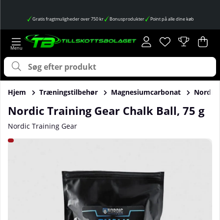
Gratis fragtmuligheder over 750 kr
Bonusprodukter
Point på alle dine køb
Ønskeliste
Antal på ønskes
.
Ind
Anta
.
Hjem
Træningstilbehør
Magnesiumcarbonat
Nordic 
Nordic Training Gear Chalk Ball, 75 g
Nordic Training Gear
Produktbilleder Nordic Training Gear Chalk Ball, 75 g