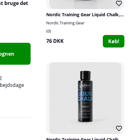
t bruge det
Nordic Training Gear Liquid Chalk, 250 ml
Nordic Training Gear
0
76 DKK
Køb!
vognen
2
rbejdsdage
Nordic Training Gear Liquid Chalk, 100 ml