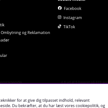
Facebook
Instagram
tik
TikTok
, Ombytning og Reklamation
sadør
ular
©
2026 tillskottsbolaget.dk. Vi bruger cookies -
Læs mere
.
eknikker for at give dig tilpasset indhold, relevant
ide. Du bekræfter, at du har læst vores cookiepolitik, og