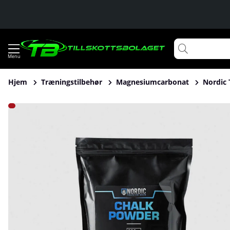
Hjem
Træningstilbehør
Magnesiumcarbonat
Nordic 
Produktbilleder Nordic Training Gear Chalk Powder, 300 g