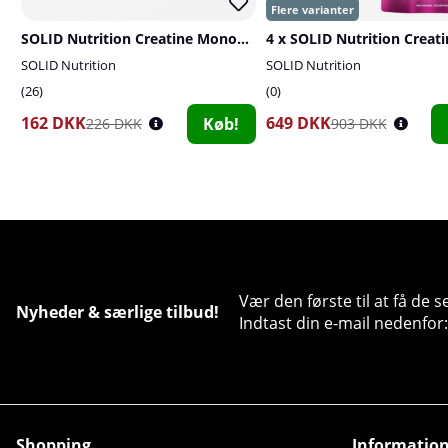
SOLID Nutrition Creatine Monohydrate, 400 g
SOLID Nutrition
SOLID Nutrition
26
0
162 DKK
649 DKK
Køb!
226 DKK
903 DKK
Vær den første til at få de 
Nyheder & særlige tilbud!
Indtast din e-mail nedenfor:
Shopping
Informatio