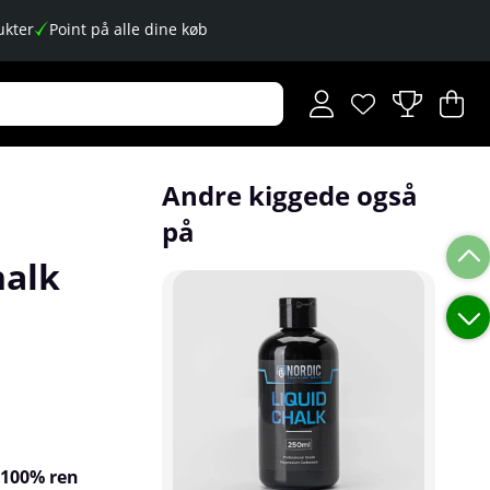
kter
Point på alle dine køb
Ønskeliste
Antal på ønskese
.
I
An
.
Andre kiggede også
på
halk
 100% ren