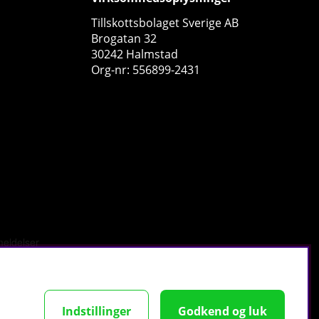
Tillskottsbolaget Sverige AB
Brogatan 32
30242 Halmstad
Org-nr: 556899-2431
Scitec Nutrition Calcium-Magnesium, 90 tabs
Scitec Nutrition
0
117 DKK
Køb!
Indstillinger
Godkend og luk