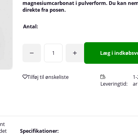
magnesiumcarbonat i pulverform. Du kan nem
direkte fra posen.
Antal:
Læg i indkøbs
1-
Leveringtid:
a
nt
det
Specifikationer: