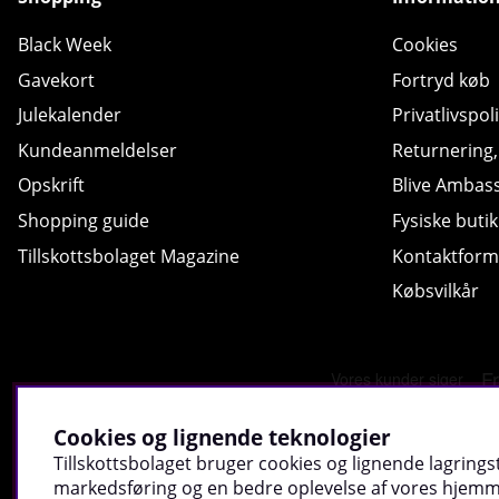
Black Week
Cookies
Gavekort
Fortryd køb
Julekalender
Privatlivspoli
Kundeanmeldelser
Returnering
Opskrift
Blive Ambas
Shopping guide
Fysiske butik
Tillskottsbolaget Magazine
Kontaktform
Købsvilkår
Cookies og lignende teknologier
Tillskottsbolaget bruger cookies og lignende lagringst
markedsføring og en bedre oplevelse af vores hjemmes