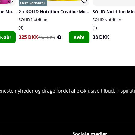
4 x SOLID Nutrition Creatine Monohydrate, 400 g
2 x SOLID Nutrition Creatine Monohydrate, 400 g
SOLID Nutrition
SOLID Nutrition
4
1
325 DKK
38 DKK
Køb!
Køb!
452 DKK
seneste nyheder og drage fordel af eksklusive tilbud, inspir
n
Sociale medier